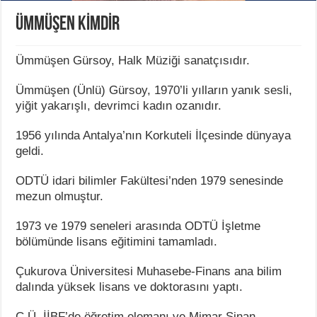
ÜMMÜŞEN KİMDİR
Ümmüşen Gürsoy, Halk Müziği sanatçısıdır.
Ümmüşen (Ünlü) Gürsoy, 1970’li yılların yanık sesli,
yiğit yakarışlı, devrimci kadın ozanıdır.
1956 yılında Antalya’nın Korkuteli İlçesinde dünyaya
geldi.
ODTÜ idari bilimler Fakültesi’nden 1979 senesinde
mezun olmuştur.
1973 ve 1979 seneleri arasında ODTÜ İşletme
bölümünde lisans eğitimini tamamladı.
Çukurova Üniversitesi Muhasebe-Finans ana bilim
dalında yüksek lisans ve doktorasını yaptı.
Ç.Ü. İİBF’de öğretim elemanı ve Mimar Sinan