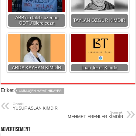
ABB’nin talebi üzerine
TAYLAN ÖZGÜR KİMDİR
ODTÜ'lülere ceza
ARDA KAYHAN KİMDİR
İlhan Tekeli Kimdir
Etiket
ÜMMÜŞEN HAYAT HİKAYESİ
Önceki
YUSUF ASLAN KİMDİR
Sonaraki
MEHMET ERENLER KİMDİR
Advertisement