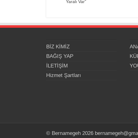
Yaralı Var”
BİZ KİMİZ
AN
BAĞIŞ YAP
KÜ
İLETİŞİM
YO
Hizmet Şartları
© Bernamegeh 2026 bernamegeh@gma