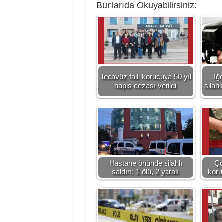
Bunlarıda Okuyabilirsiniz:
Tecavüz faili korucuya 50 yıl
Iğ
hapis cezası verildi
silah
Hastane önünde silahlı
Ço
saldırı: 1 ölü, 2 yaralı
koru