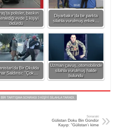
aş'ta polisler, baskın
Diyarbakır’da bir parkta
enlediği evde 1 kişiyi
silahla vurulmuş erkek…
öldürdü
Uzman çavuş, otomobilinde
anistan'da Bir Okulda
silahla vurulmuş halde
ihar Saldırısı: ''Çok…
bulundu
IR TARTIŞMA SONRASI 3 KIŞIYI SILAHLA TARADI.
Sonaraki
Gülistan Doku Bin Gündür
Kayıp: ”Gülistan’ı kime