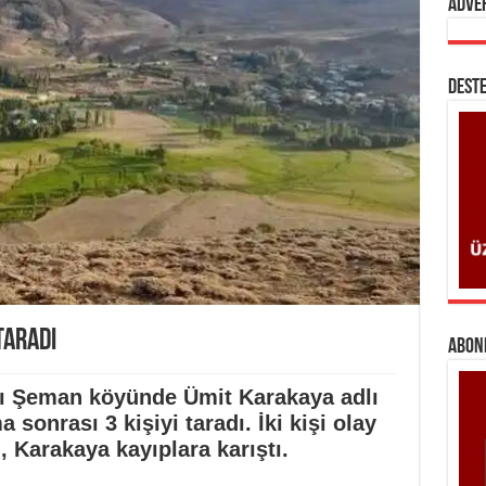
Adve
DESTE
Taradı
ABONE
lı Şeman köyünde Ümit Karakaya adlı
a sonrası 3 kişiyi taradı.
İki kişi olay
, Karakaya kayıplara karıştı.