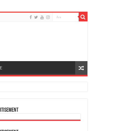
E
rtisement