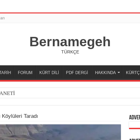
arı
Bernamegeh
TÜRKÇE
TARİH
FORUM
KÜRT DİLİ
PDF DERGİ
HAKKINDA
KÜRTÇ
ANETİ
 Köylüleri Taradı
Adve