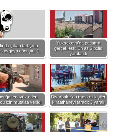
Yüksekova’da patlama
dır'da çıkan tartışma
gerçekleşti: En az 3 polis
lı kavgaya dönüştü: 1…
yaralandı
cuğa tecavüz eden
Diyarbakır’da maskeli kişiler
cu için mütalaa verildi
kıraathaneyi taradı: 3 yaralı