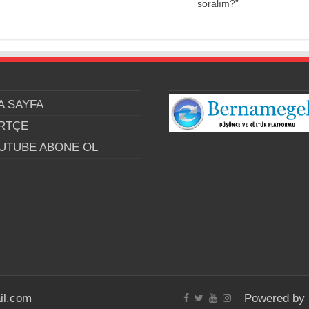
soralım?”
A SAYFA
RTÇE
UTUBE ABONE OL
il.com
Powered by