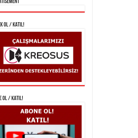
rtisement
K OL / KATIL!
 OL / KATIL!