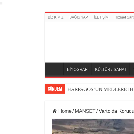
BİZ KİMİZ
BAĞIŞ YAP
İLETİŞİM
Hizmet Şartl
BİYOGRAFİ
KÜLTÜR / SANAT
GÜNDEM
HARPAGOS’UN MEDLERE İH
Home
/
MANŞET
/
Varto’da Korucu