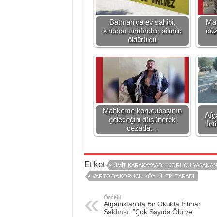
Batman'da ev sahibi,
Mar
kiracısı tarafından silahla
düz
öldürüldü
Mahkeme korucubaşının
Afg
geleceğini düşünerek
İnt
cezada…
Etiket
ÜMIT KARAKAYA ADLI KORUCU YAŞANAN B
VARTO’DA KORUCU KÖYLÜLERI TARADI
Önceki
Afganistan’da Bir Okulda İntihar
Saldırısı: ”Çok Sayıda Ölü ve