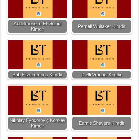
Abdelmoneim El-Guindi
Pernell Whitaker Kimdir
Kimdir
Bob Fitzsimmons Kimdir
Dielli Vranoci Kimdir
Nikolay Fyodoroviç Korolev
Earnie Shavers Kimdir
Kimdir