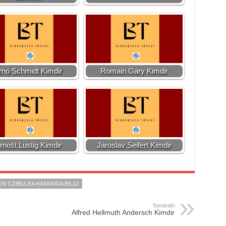
rno Schmidt Kimdir
Romain Gary Kimdir
rnošt Lustig Kimdir
Jaroslav Seifert Kimdir
N CZIBULKA HAKKINDA BILGI
Sonaraki
Alfred Hellmuth Andersch Kimdir