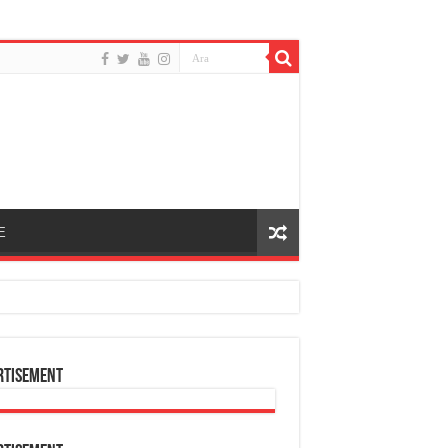
E
rtisement