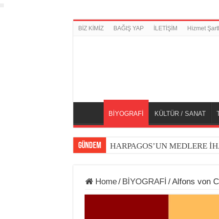
BİZ KİMİZ
BAĞIŞ YAP
İLETİŞİM
Hizmet Şartl
BİYOGRAFİ
KÜLTÜR / SANAT
GÜNDEM
HARPAGOS’UN MEDLERE İH
Home
/
BİYOGRAFİ
/
Alfons von C