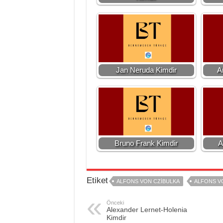
Jan Neruda Kimdir
A
Bruno Frank Kimdir
A
Etiket
ALFONS VON CZIBULKA
ALFONS VO
Önceki
Alexander Lernet-Holenia
Kimdir