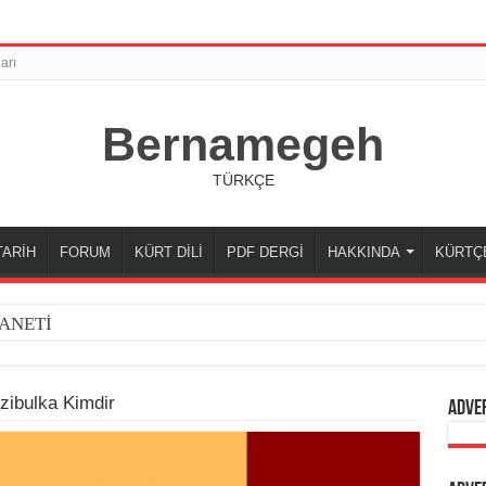
arı
Bernamegeh
TÜRKÇE
TARİH
FORUM
KÜRT DİLİ
PDF DERGİ
HAKKINDA
KÜRTÇ
ANETİ
zibulka Kimdir
Adve