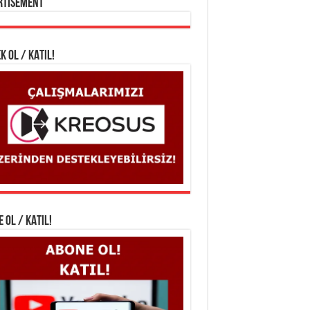
rtisement
K OL / KATIL!
 OL / KATIL!