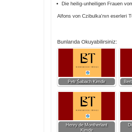
Die heilig-unheiligen Frauen v
Alfons von Czibulka’nın eserleri 
Bunlarıda Okuyabilirsiniz:
Petr Šabach Kimdir
Bert
Henry de Montherlant
Di
Kimdir