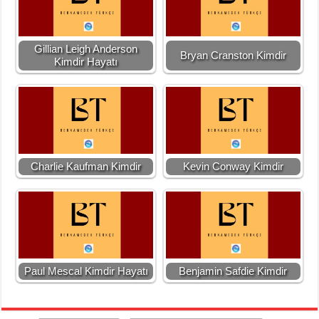
Gillian Leigh Anderson
Bryan Cranston Kimdir
Kimdir Hayatı
Charlie Kaufman Kimdir
Kevin Conway Kimdir
Paul Mescal Kimdir Hayatı
Benjamin Safdie Kimdir