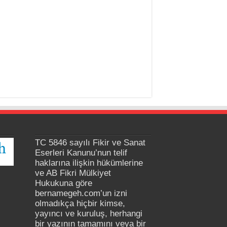
TC 5846 sayılı Fikir ve Sanat
Eserleri Kanunu’nun telif
haklarına ilişkin hükümlerine
ve AB Fikri Mülkiyet
Hukukuna göre
bernamegeh.com’un izni
olmadıkça hiçbir kimse,
yayıncı ve kuruluş, herhangi
bir yazının tamamını veya bir