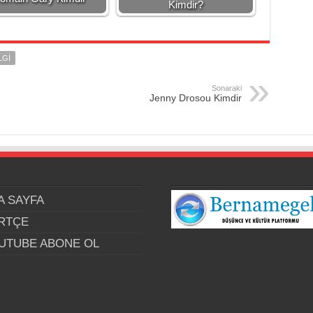
Kimdir?
LGI
Sonaraki
Jenny Drosou Kimdir
A SAYFA
RTÇE
UTUBE ABONE OL