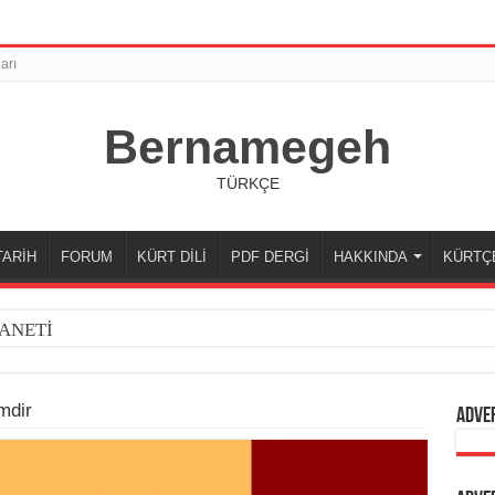
arı
Bernamegeh
TÜRKÇE
TARİH
FORUM
KÜRT DİLİ
PDF DERGİ
HAKKINDA
KÜRTÇ
ANETİ
mdir
Adve