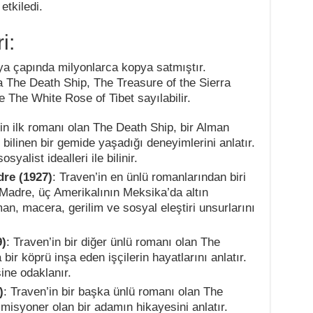
etkiledi.
i:
nya çapında milyonlarca kopya satmıştır.
da The Death Ship, The Treasure of the Sierra
 The White Rose of Tibet sayılabilir.
’in ilk romanı olan The Death Ship, bir Alman
 bilinen bir gemide yaşadığı deneyimlerini anlatır.
yalist idealleri ile bilinir.
dre (1927)
: Traven’in en ünlü romanlarından biri
 Madre, üç Amerikalının Meksika’da altın
an, macera, gerilim ve sosyal eleştiri unsurlarını
9)
: Traven’in bir diğer ünlü romanı olan The
ir köprü inşa eden işçilerin hayatlarını anlatır.
ine odaklanır.
)
: Traven’in bir başka ünlü romanı olan The
 misyoner olan bir adamın hikayesini anlatır.