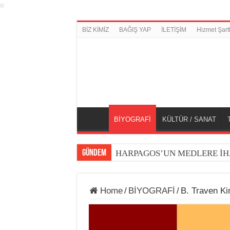
BİZ KİMİZ
BAĞIŞ YAP
İLETİŞİM
Hizmet Şartl
BİYOGRAFİ
KÜLTÜR / SANAT
GÜNDEM
HARPAGOS’UN MEDLERE İH
Home
/
BİYOGRAFİ
/
B. Traven Ki