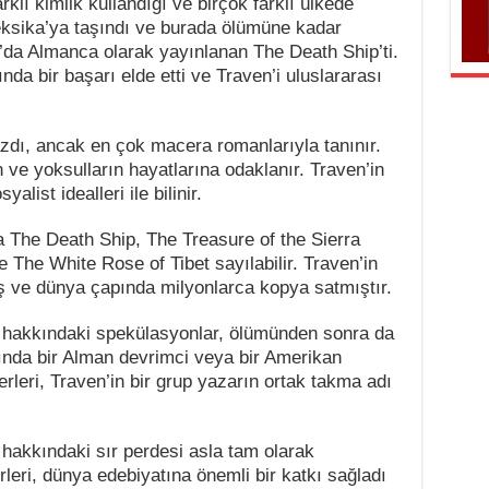
klı kimlik kullandığı ve birçok farklı ülkede
eksika’ya taşındı ve burada ölümüne kadar
6’da Almanca olarak yayınlanan The Death Ship’ti.
a bir başarı elde etti ve Traven’i uluslararası
azdı, ancak en çok macera romanlarıyla tanınır.
ın ve yoksulların hayatlarına odaklanır. Traven’in
yalist idealleri ile bilinir.
da The Death Ship, The Treasure of the Sierra
 The White Rose of Tibet sayılabilir. Traven’in
lmiş ve dünya çapında milyonlarca kopya satmıştır.
ı hakkındaki spekülasyonlar, ölümünden sonra da
lında bir Alman devrimci veya bir Amerikan
rleri, Traven’in bir grup yazarın ortak takma adı
 hakkındaki sır perdesi asla tam olarak
leri, dünya edebiyatına önemli bir katkı sağladı