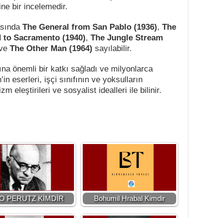
ne bir incelemedir.
rasında
The General from San Pablo (1936)
,
The
 to Sacramento (1940)
,
The Jungle Stream
ve
The Other Man (1964)
sayılabilir.
ına önemli bir katkı sağladı ve milyonlarca
’in eserleri, işçi sınıfının ve yoksulların
 eleştirileri ve sosyalist idealleri ile bilinir.
O PERUTZ KİMDİR
Bohumil Hrabal Kimdir