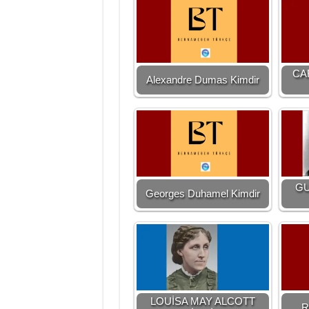
CA
Alexandre Dumas Kimdir
GU
Georges Duhamel Kimdir
LOUİSA MAY ALCOTT
R