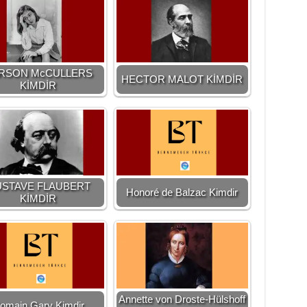
RSON McCULLERS
HECTOR MALOT KİMDİR
KİMDİR
STAVE FLAUBERT
Honoré de Balzac Kimdir
KİMDİR
Annette von Droste-Hülshoff
omain Gary Kimdir