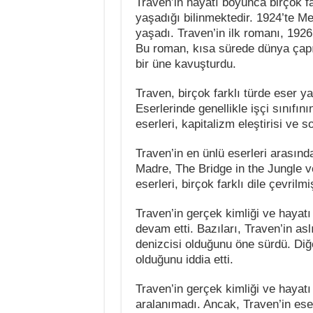
Traven’in hayatı boyunca birçok far
yaşadığı bilinmektedir. 1924’te M
yaşadı. Traven’in ilk romanı, 192
Bu roman, kısa sürede dünya çapınd
bir üne kavuşturdu.
Traven, birçok farklı türde eser y
Eserlerinde genellikle işçi sınıfın
eserleri, kapitalizm eleştirisi ve sos
Traven’in en ünlü eserleri arasın
Madre, The Bridge in the Jungle ve
eserleri, birçok farklı dile çevri
Traven’in gerçek kimliği ve hayat
devam etti. Bazıları, Traven’in as
denizcisi olduğunu öne sürdü. Diğe
olduğunu iddia etti.
Traven’in gerçek kimliği ve hayatı
aralanımadı. Ancak, Traven’in eser