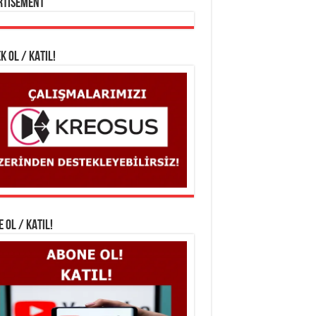
rtisement
K OL / KATIL!
 OL / KATIL!