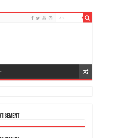
E
rtisement