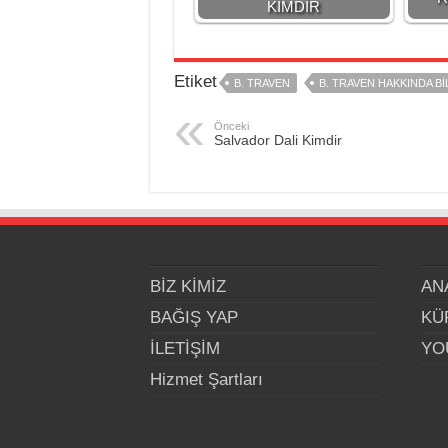
KİMDİR
Etiket
B. TRAVEN
B. TRAVEN HAKKINDA BI
Önceki
Salvador Dali Kimdir
BİZ KİMİZ
AN
BAĞIŞ YAP
KÜ
İLETİŞİM
YO
Hizmet Şartları