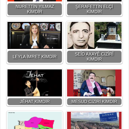
NURETTİN YILMAZ
ŞERAFETTİN ELÇİ
KİMDİR
KİMDİR
SEÎD AXAYÊ CIZÎRÎ
LEYLA İMRET KİMDİR
KİMDİR
JÊHAT KİMDİR
MESUD CİZİRİ KİMDİR