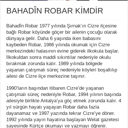
Azad Toptik Kimdir Hayatı
BAHADÎN ROBAR KİMDİR
Amerikan Hükümetinin Yerli Halklara Yönelik Politikaları: T
Eskimo Soykırımı: Arktik Topluluklarının Tarihsel Yok Oluşu
Bahadîn Robar 1977 yılında Şırnak’ın Cizre ilçesine
Friedrich Bergius Kimdir
bağlı Robar köyünde göçer bir ailenin çocuğu olarak
dünyaya gelir. Daha 6 yaşında iken babasını
Onur Dilber Kimdir Hayatı
kaybeden Robar, 1986 yılında okumak için Cizre
merkezindeki halasının evine giderek ilkokula başlar.
Joss Whedon Kimdir
İlkokuldan sonra maddi sıkıntılar nedeniyle okulu
Protestoların Durağında Bir Ülke: Bangladeş
bırakmak zorunda kalır. 1989 yılında bölgede
yaşanan çatışmalı süreç nedeniyle köyleri boşaltılıp
Sabahattin Önkibar Kimdir Hayatı
ailesi de Cizre ilçe merkezine taşınır.
Tuncay Azaphan Kimdir Hayatı
1990’ların başından itibaren Cizre’de yaşanan
Maria Conceğcion Balboa Buika Kimdir Hayatı
çatışmalı süreç nedeniyle Robar, 1994 yılının başında
ailesiyle birlikte Antalya’ya göç etmek zorunda kalır. 4
yıl sürgün hayatı yaşayan Robar daha fazla
dayanamaz ve 1997 yazında tekrar Cizre’ye döner.
1992 yılında yayın hayatına başlayan Welat gazetesi
sayesinde Kürtçe okumayı ve yazmayı öğrenir.