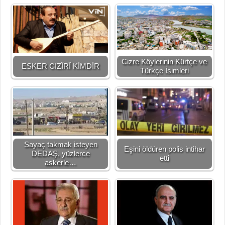
Cizre Köylerinin Kürtçe ve
ESKER CIZÎRÎ KİMDİR
Türkçe İsimleri
Sayaç takmak isteyen
Eşini öldüren polis intihar
DEDAŞ, yüzlerce
etti
askerle…