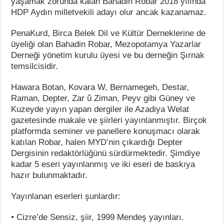
yaşamak zorunda kalan Bahadin Robar 2018 yılında
HDP Aydın milletvekili adayı olur ancak kazanamaz.
PenaKurd, Birca Belek Dil ve Kültür Derneklerine de
üyeliği olan Bahadin Robar, Mezopotamya Yazarlar
Derneği yönetim kurulu üyesi ve bu derneğin Şırnak
temsilcisidir.
Hawara Botan, Kovara W, Bernamegeh, Destar,
Raman, Depter, Zar û Ziman, Peyv gibi Güney ve
Kuzeyde yayın yapan dergiler ile Azadiya Welat
gazetesinde makale ve şiirleri yayınlanmıştır. Birçok
platformda seminer ve panellere konuşmacı olarak
katılan Robar, halen MYD’nin çıkardığı Depter
Dergisinin redaktörlüğünü sürdürmektedir. Şimdiye
kadar 5 eseri yayınlanmış ve iki eseri de baskıya
hazır bulunmaktadır.
Yayınlanan eserleri şunlardır:
• Cizre’de Sensiz, şiir, 1999 Mendeş yayınları.