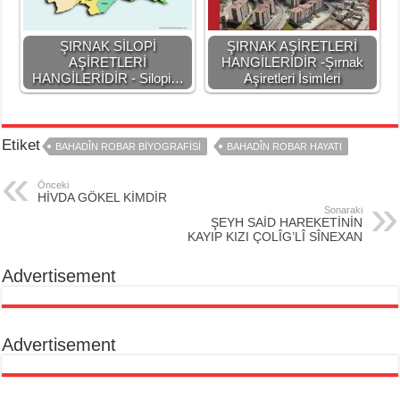
ŞIRNAK SİLOPİ
ŞIRNAK AŞİRETLERİ
AŞİRETLERİ
HANGİLERİDİR -Şırnak
HANGİLERİDİR - Silopi…
Aşiretleri İsimleri
Etiket
BAHADÎN ROBAR BİYOGRAFİSİ
BAHADÎN ROBAR HAYATI
Önceki
HİVDA GÖKEL KİMDİR
Sonaraki
ŞEYH SAİD HAREKETİNİN
KAYIP KIZI ÇOLÎG’LÎ SÎNEXAN
Advertisement
Advertisement