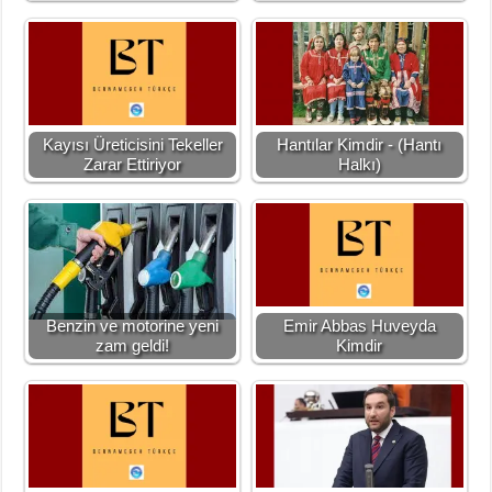
Kayısı Üreticisini Tekeller
Hantılar Kimdir - (Hantı
Zarar Ettiriyor
Halkı)
Benzin ve motorine yeni
Emir Abbas Huveyda
zam geldi!
Kimdir