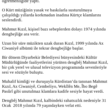
öğretmenliğide yaptı.
O Kürt müziğinin yasak ve baskılarla susturulmaya
çalışıldığı yıllarda korkmadan inadına Kürtçe klamlarını
seslendirdi.
Mahmut Kızıl, kişisel bazı sebeplerden dolayı 1974 yılında
dengbejliğe ara verir.
Uzun bir süre müzikten uzak duran Kızıl, 1999 yılında Ax
Ciwaniyê albümü ile tekrar dengbejliğe başlar.
Bir dönem Diyarbekir Belediyesi bünyesindeki Kültür
Müdürlüğünde faaliyetlerini yürüten dengbêj Mahmut Kızıl,
bir çok yerel ve ulusal televizyon programında sevenleriyle
sesi ve sözüyle buluştu.
Muhalif kimliği ve duruşuyla Kürdistan’da tanınan Mahmut
Kızıl, Ax Ciwaniyê, Cembeliyo, Wekîlên Me, Îbo Begê
Pasûrî gibi unutulmaz klamlara kadife sesiyle hayat verdi.
Dengbêj Mahmut Kızıl, kalbindeki rahatsızlık nedeniyle 31
Ocak 2018 yılında 79 yaşındayken vefat etti.