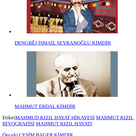
DENGBÊJ İSMAİL SEYRANOĞLU KİMDİR
MAHMUT ERDAL KİMDİR
Etiket
MAHMUD KIZIL HAYAT HİKAYESİ
MAHMUT KIZIL
BİYOGRAFİSİ
MAHMUT KIZIL HAYATI
Önceki
CESİM BAGER KİMDİR