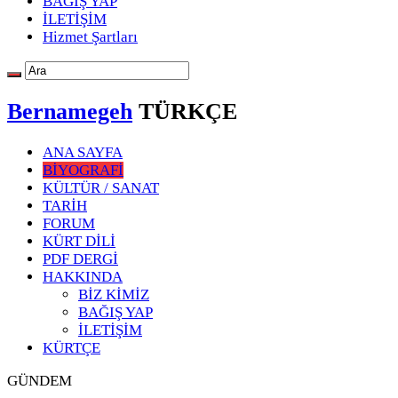
BAĞIŞ YAP
İLETİŞİM
Hizmet Şartları
Bernamegeh
TÜRKÇE
ANA SAYFA
BİYOGRAFİ
KÜLTÜR / SANAT
TARİH
FORUM
KÜRT DİLİ
PDF DERGİ
HAKKINDA
BİZ KİMİZ
BAĞIŞ YAP
İLETİŞİM
KÜRTÇE
GÜNDEM