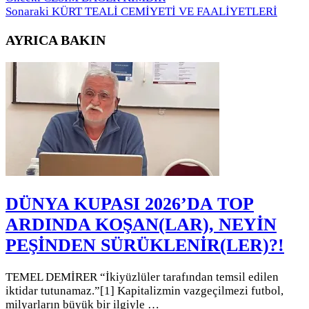
Sonaraki
KÜRT TEALİ CEMİYETİ VE FAALİYETLERİ
AYRICA BAKIN
DÜNYA KUPASI 2026’DA TOP
ARDINDA KOŞAN(LAR), NEYİN
PEŞİNDEN SÜRÜKLENİR(LER)?!
TEMEL DEMİRER “İkiyüzlüler tarafından temsil edilen
iktidar tutunamaz.”[1] Kapitalizmin vazgeçilmezi futbol,
milyarların büyük bir ilgiyle …