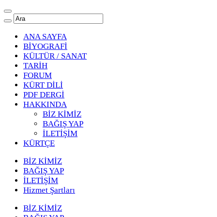
ANA SAYFA
BİYOGRAFİ
KÜLTÜR / SANAT
TARİH
FORUM
KÜRT DİLİ
PDF DERGİ
HAKKINDA
BİZ KİMİZ
BAĞIŞ YAP
İLETİŞİM
KÜRTÇE
BİZ KİMİZ
BAĞIŞ YAP
İLETİŞİM
Hizmet Şartları
BİZ KİMİZ