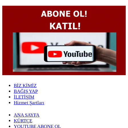
BİZ KİMİZ
BAĞIŞ YAP
İLETİŞİM
Hizmet Şartları
ANA SAYFA
KÜRTÇE
YOUTUBE ABONE OL