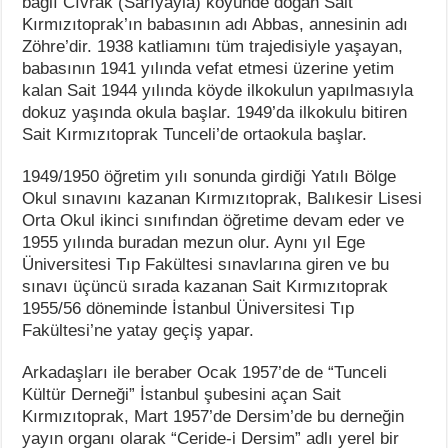
bağlı Cıvrak (Sarıyayla) köyünde doğan Sait
Kırmızıtoprak’ın babasının adı Abbas, annesinin adı
Zöhre’dir. 1938 katliamını tüm trajedisiyle yaşayan,
babasının 1941 yılında vefat etmesi üzerine yetim
kalan Sait 1944 yılında köyde ilkokulun yapılmasıyla
dokuz yaşında okula başlar. 1949’da ilkokulu bitiren
Sait Kırmızıtoprak Tunceli’de ortaokula başlar.
1949/1950 öğretim yılı sonunda girdiği Yatılı Bölge
Okul sınavını kazanan Kırmızıtoprak, Balıkesir Lisesi
Orta Okul ikinci sınıfından öğretime devam eder ve
1955 yılında buradan mezun olur. Aynı yıl Ege
Üniversitesi Tıp Fakültesi sınavlarına giren ve bu
sınavı üçüncü sırada kazanan Sait Kırmızıtoprak
1955/56 döneminde İstanbul Üniversitesi Tıp
Fakültesi’ne yatay geçiş yapar.
Arkadaşları ile beraber Ocak 1957’de de “Tunceli
Kültür Derneği” İstanbul şubesini açan Sait
Kırmızıtoprak, Mart 1957’de Dersim’de bu derneğin
yayın organı olarak “Ceride-i Dersim” adlı yerel bir