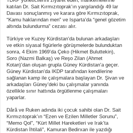
TDKP yöneticilerini ziyaret eden, mahkemelerine
katılan Dr. Sait Kırmızıtoprak’ın yargılandığı 49 lar
Davası sonuçlanmış ve karara göre Kırmızıtoprak,
“Kamu haklarından men” ve Isparta’da “genel gözetim
altında bulundurma” cezası alır.
Türkiye ve Kuzey Kürdistan’da bulunan arkadaşları
ve etkin siyasal figürlerle görüşmelerde bulunduktan
sonra, 4 Ekim 1969’da Çeko (Hikmet Buluttekin),
Soro (Nazmi Balkaş) ve Reşo Zilan (Ahmet
Kotan)’dan oluşan grupla Güney Kürdistan’a geçer.
Güney Kürdistan’da IKDP tarafından kendilerine
sağlanan kamp ile çalışmalara başlayan Dr. Şivan ve
arkadaşları Güney’deki bu çalışmalar yanında
özellikle sınır hattında örgütlenme çalışmaları
yaparlar.
Dârâ ve Ruken adında iki çocuk sahibi olan Dr. Sait
Kırmızıtoprak’ın “Ezen ve Ezilen Milletler Sorunu”,
“Memo Qol”, “Kürt Millet Hareketleri ve Irak’ta
Kürdistan İhtilali”, Kamuran Bedirxan ile yazdığı