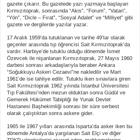
gazete çıkarır. Bu gazetede yazı yazmaya başlayan
Kırmızıtoprak, sonrasında “Akis”, “Forum”, “Vatan”,
“Yön”, “Dicle – Fırat”, “Sosyal Adalet” ve “Milliyet” gibi
gazete ve dergilerde yazılar yazar.
17 Aralık 1959’da tutuklanan ve tarihe 49’lar olarak
geçenler arasında tıp öğrencisi Sait Kırmızıtoprak’da
vardır. Harbiye’de tutuklu olduğu dönemde İsmet
Özevcek ile nişanlanan Kırmızıtoprak, 27 Mayıs 1960
darbesi sonrası arkadaşlarıyla beraber Ankara
“Soğukkuyu Askeri Cezaevi”ne nakledilir ve Mart
1961’de ise tahliye edilir. Tutuklu iken sınavlara giren
Sait Kırmızıtoprak 1962 yılında İstanbul Üniversitesi
Tıp Fakültesi’nden mezun olduktan sonra Güdül ve
Gemerek Hükümet Tabipliği ile Yunak Devlet
Hastanesi Başhekimliği sonrası bir süre serbest
olarak çalıştıktan sonra askere gider.
1965 ile 1967 yılları arasında Isparta’da asker iken bu
dönemde Antalya’da yargılanan Sait Elçi ve diğer