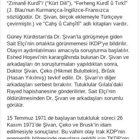
“Zımanê Kurdî”/ (“Kürt Dili”), “Ferheng Kurdî û Tırkî”
(J. Blau’nun Kurmançca-İngilizce-Fransızca
sözlüğüdür. Dr. Şivan, birçok eklemeyle Türkçeye
çevirmiştir.) ve “Cahş û Cahşîtî” adlı kitapları vardır.
Güney Kürdistan’da Dr. Şıvan’la görüşmeye giden
Sait Elçi’nin ortalıkta görünmemesi IKDP’ye bildirilir.
Olayın aydınlatılması amacıyla soruşturma başlatılır.
Eshed Hoşevi’nin karargâhında bulunan Dr. Şivan ve
arkadaşları ön soruşturmaları yapıldıktan sonra,
Doktor Şivan, Çeko (Hikmet Buluttekin), Brûsk
(Hasan Yıkılmış) tevkif edilir. Dr. Şivan’ın diğer
arkadaşları serbest bırakılır. Tutuklular Gılala’daki
Rayed hapishanesine gönderilirler. Sait Elçi’nin
öldürülmesinden Dr. Şıvan ve arkadaşları sorumlu
görülür.
15 Temmuz 1971 de başlayan tutukluluk süreci 26
Kasım 1971’de Şivan, Çeko ve Brusk’in idam
edilmesiyle sonuçlanır. Bu vahim olay Irak KDP’nin
egemenlik bölgesinde meydana geldiği için TKDP’nin