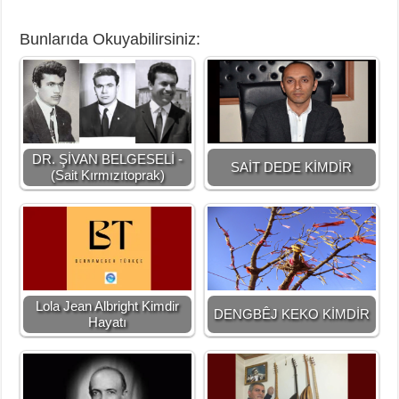
Bunlarıda Okuyabilirsiniz:
DR. ŞİVAN BELGESELİ -
SAİT DEDE KİMDİR
(Sait Kırmızıtoprak)
Lola Jean Albright Kimdir
DENGBÊJ KEKO KİMDİR
Hayatı