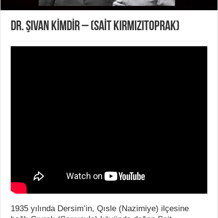
DR. ŞIVAN KİMDİR – (SAİT KIRMIZITOPRAK)
1935 yılında Dersim’in, Qısle (Nazimiye) ilçesine