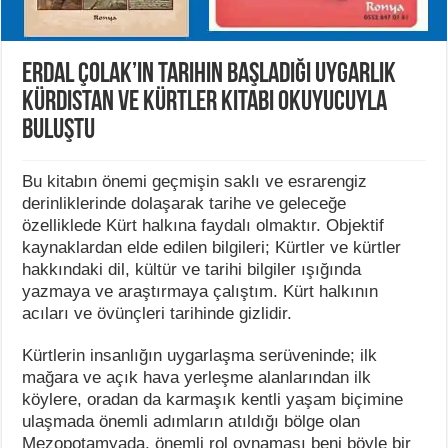
Erdal Çolak’ın Tarihin Başladığı Uygarlık
Kürdistan ve Kürtler kitabı okuyucuyla
buluştu
Bu kitabın önemi geçmişin saklı ve esrarengiz
derinliklerinde dolaşarak tarihe ve geleceğe
özelliklede Kürt halkına faydalı olmaktır. Objektif
kaynaklardan elde edilen bilgileri; Kürtler ve kürtler
hakkındaki dil, kültür ve tarihi bilgiler ışığında
yazmaya ve araştırmaya çalıştım. Kürt halkının
acıları ve övünçleri tarihinde gizlidir.
Kürtlerin insanlığın uygarlaşma serüveninde; ilk
mağara ve açık hava yerleşme alanlarından ilk
köylere, oradan da karmaşık kentli yaşam biçimine
ulaşmada önemli adımların atıldığı bölge olan
Mezopotamyada, önemli rol oynaması beni böyle bir