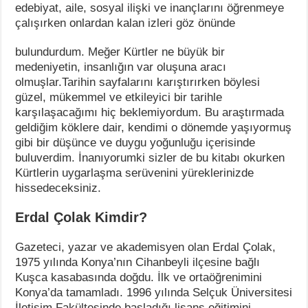
edebiyat, aile, sosyal ilişki ve inançlarını öğrenmeye
çalışırken onlardan kalan izleri göz önünde
bulundurdum. Meğer Kürtler ne büyük bir
medeniyetin, insanlığın var oluşuna aracı
olmuşlar.Tarihin sayfalarını karıştırırken böylesi
güzel, mükemmel ve etkileyici bir tarihle
karşılaşacağımı hiç beklemiyordum. Bu araştırmada
geldiğim köklere dair, kendimi o dönemde yaşıyormuş
gibi bir düşünce ve duygu yoğunluğu içerisinde
buluverdim. İnanıyorumki sizler de bu kitabı okurken
Kürtlerin uygarlaşma serüvenini yüreklerinizde
hissedeceksiniz.
Erdal Çolak Kimdir?
Gazeteci, yazar ve akademisyen olan Erdal Çolak,
1975 yılında Konya’nın Cihanbeyli ilçesine bağlı
Kuşca kasabasında doğdu. İlk ve ortaöğrenimini
Konya’da tamamladı. 1996 yılında Selçuk Üniversitesi
İletişim Fakültesinde başladığı lisans eğitimini