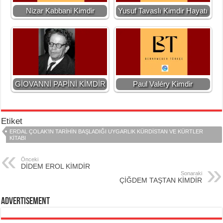
Nizar Kabbani Kimdir
Yusuf Tavaslı Kimdir Hayatı
GİOVANNİ PAPİNİ KİMDİR
Paul Valéry Kimdir
Etiket
ERDAL ÇOLAK’IN TARIHIN BAŞLADIĞI UYGARLIK KÜRDISTAN VE KÜRTLER
KITABI
Önceki
DİDEM EROL KİMDİR
Sonaraki
ÇİĞDEM TAŞTAN KİMDİR
Advertisement