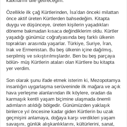
katkılarını dile getireceğim.
Özellikle ilk çağ Kürtlerinden, İsa’dan önceki milattan
önce aktif üreten Kürtlerden bahsedeğim. Kitapta
duygu ve düşünceye, üreten kişilerin yaşadıkları
döneme bakmadan kısaca değindiklerim oldu. Kürtler
yaşadığı günümüz coğrafyasında beş farklı ülkenin
toprakları arasında yaşarlar. Türkiye, Suriye, İran,
Irak ve Ermenistan. Bu beş ülkenin içine dağılmış,
serpilmiş ve sıkıştırılmışlardır. Ben bu beş parçaya
bölün- müş Kürtlerin ataları olan Kürtlere bu kitapta
yer verdim.
Son olarak şunu ifade etmek isterim ki, Mezopotamya
insanlığın uygarlaşma serüveninde ilk mağara ve açık
hava yerleşme alanlarından ilk köylere, oradan da
karmaşık kentli yaşam biçimine ulaşmada önemli
adımların atıldığı bölgedir. Günümüzden yaklaşık
binlerce yıl öncesine kadar giden Kürtlerin bu uzak
geçmişini anlamaya, doğaya karşı verdikleri yaşam
savaşını, günlük alışkanlıklarını, kültürlerini, sanat,