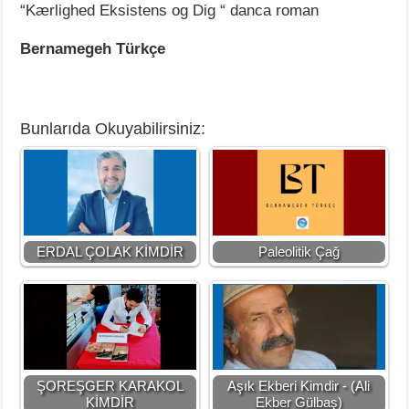
“Kærlighed Eksistens og Dig “ danca roman
Bernamegeh Türkçe
Bunlarıda Okuyabilirsiniz:
ERDAL ÇOLAK KİMDİR
Paleolitik Çağ
ŞOREŞGER KARAKOL
Aşık Ekberi Kimdir - (Ali
KİMDİR
Ekber Gülbaş)