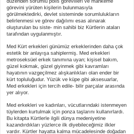
düzenden sorumlu polis görevlileri ve mahkeme
görevini yürüten kişilerin bulunmasıyla
görülmektedirki, devlet sisteminde sorumlulukların
belirlenmesi ve görev dağılımı esas alınarak
oluşturulan bu siste- min sahibi biz Kürtlerin ataları
tarafından uygulanmıştır.
Med Kürt erkekleri günümüz erkeklerinden daha çok
estetik bir anlayışa sahiplermiş. Med erkekleri
metroseksüel erkek tanımına uyan; kişisel bakım,
güzel kokmak, güzel giyinmek gibi kavramları
hayatının vazgeçilmez alışkanlıkları olan ender bir
kürt topluluğudur. Yüzük ve küpe gibi aksesuarlar,
Med erkekleri için tercih edile- bilir parçalar arasında
yer alıyor.
Med erkekleri ve kadınları, vücutlarındaki istenmeyen
tüylerden kurtulmak için ponza taşlarını kullanırlardı.
Bu kitapta Kürtlerle ilgili dünya medeniyetine
kazandırdıkları yüzlerce ilk diyebileceğimiz ilkler
vardır. Kürtler hayatta kalma mücadelesinde doğadan