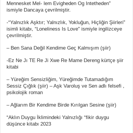
Mennesket Mel- lem Evigheden Og Intetheden”
ismiyle Dancaya çevrilmiştir.
-“Yalnızlık Aşktır; Yalnızlık, Yokluğun, Hiçliğin Şiirleri”
isimli kitabı, “Loneliness Is Love” ismiyle ingilizceye
çevrilmiştir.
– Ben Sana Değil Kendime Geç Kalmışım (şiir)
-Ez Ne Jı TE Re Ji Xwe Re Mame Dereng kürtçe şiir
kitabi
– Yüreğim Sensizliğim, Yüreğimde Tutamadığım
Sessiz Çığlık (şiir) – Aşk Varoluş ve Sen adlı felsefi ,
psikolojik roman
– Ağlarım Bir Kendime Birde Kırılgan Sesine (şiir)
“Aklın Duygu İklimindeki Yalnızlığı “fikir duygu
düşünce kitabı 2023