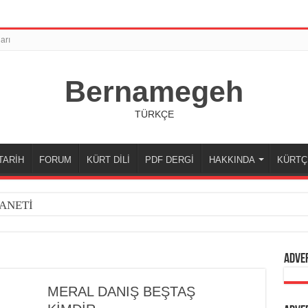
arı
Bernamegeh
TÜRKÇE
TARİH
FORUM
KÜRT DİLİ
PDF DERGİ
HAKKINDA
KÜRTÇ
ANETİ
Adve
MERAL DANIŞ BEŞTAŞ