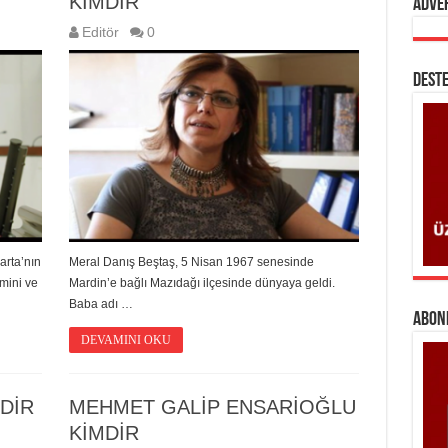
KİMDİR
Adve
Editör
0
DESTE
arta’nın
Meral Danış Beştaş, 5 Nisan 1967 senesinde
mini ve
Mardin’e bağlı Mazıdağı ilçesinde dünyaya geldi.
Baba adı …
ABONE
DEVAMINI OKU
DİR
MEHMET GALİP ENSARİOĞLU
KİMDİR