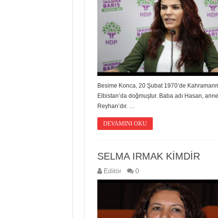
Besime Konca, 20 Şubat 1970’de Kahraman
Elbistan’da doğmuştur. Baba adı Hasan, anne 
Reyhan’dır. …
DEVAMINI OKU
SELMA IRMAK KİMDİR
Editör
0