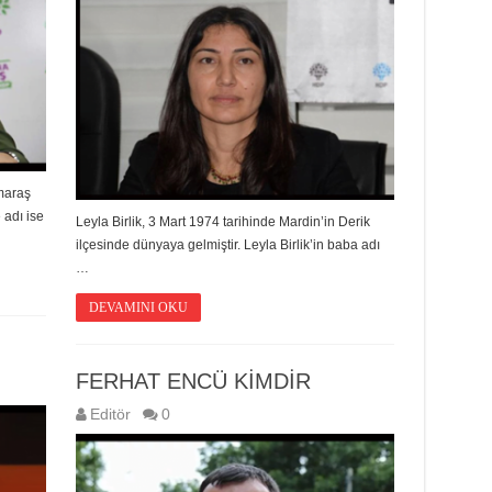
maraş
adı ise
Leyla Birlik, 3 Mart 1974 tarihinde Mardin’in Derik
ilçesinde dünyaya gelmiştir. Leyla Birlik’in baba adı
…
DEVAMINI OKU
FERHAT ENCÜ KİMDİR
Editör
0