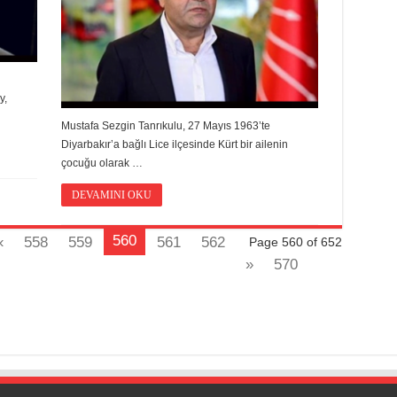
y,
Mustafa Sezgin Tanrıkulu, 27 Mayıs 1963’te
Diyarbakır’a bağlı Lice ilçesinde Kürt bir ailenin
çocuğu olarak …
DEVAMINI OKU
560
«
558
559
561
562
Page 560 of 652
»
570