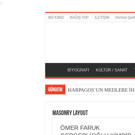
BİZ KİMİZ
BAĞIŞ YAP
İLETİŞİM
Hizmet Şartl
BİYOGRAFİ
KÜLTÜR / SANAT
GÜNDEM
HARPAGOS’UN MEDLERE İH
Masonry Layout
ÖMER FARUK