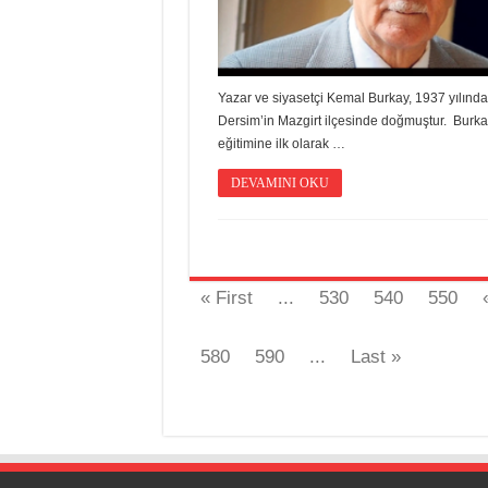
Yazar ve siyasetçi Kemal Burkay, 1937 yılında
Dersim’in Mazgirt ilçesinde doğmuştur. Burka
eğitimine ilk olarak …
DEVAMINI OKU
« First
...
530
540
550
580
590
...
Last »