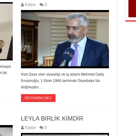
Editör
0
ünyaya
’dir.
Kürt-Zaza olan siyasetçi ve iş adamı Mehmet Galip
Ensarioğlu, 1 Ekim 1966 tarihinde Diyarbakır’da
doğmuştur. …
DEVAMINI OKU
LEYLA BİRLİK KİMDİR
Editör
0