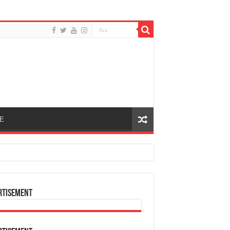
E
rtisement