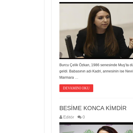
Burcu Çelik Özkan, 1986 senesinde Muş’ta d
geldi. Babasının adı Kadri, annesinin ise Nevin
Marmara …
DEVAMINI OKU
BESİME KONCA KİMDİR
Editör
0