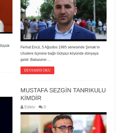
 Büyük
Ferhat Encü, 5 Ağustos 1985 senesinde Şırnak’ın
Uludere ilçesine bağlı Gülyazı köyünde dünyaya
geldi. Babasının …
DEVAMINI OKU
MUSTAFA SEZGİN TANRIKULU
KİMDİR
Editör
0