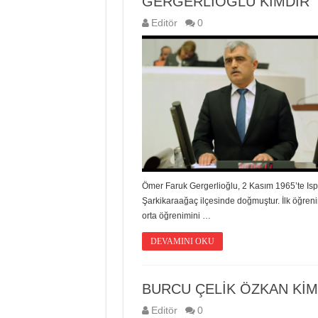
GERGERLİOĞLU KİMDİR
Editör
0
Ömer Faruk Gergerlioğlu, 2 Kasım 1965’te Isp
Şarkikaraağaç ilçesinde doğmuştur. İlk öğreni
orta öğrenimini …
DEVAMINI OKU
BURCU ÇELİK ÖZKAN KİM
Editör
0