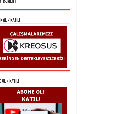
rtisement
K OL / KATIL!
 OL / KATIL!