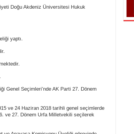
iyeti Doğu Akdeniz Üniversitesi Hukuk
iği yaptı.
ir.
lmektedir.
.
iliği Genel Seçimleri’nde AK Parti 27. Dönem
015 ve 24 Haziran 2018 tarihli genel seçimlerde
6. ve 27. Dönem Urfa Milletvekili seçilerek
et ve Anayasa Komisyonu Üyeliği görevinde