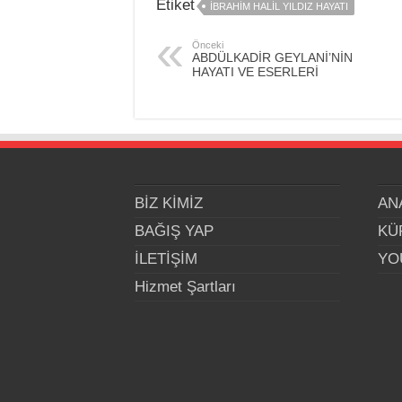
Etiket
İBRAHİM HALİL YILDIZ HAYATI
Önceki
ABDÜLKADİR GEYLANİ’NİN
HAYATI VE ESERLERİ
BİZ KİMİZ
AN
BAĞIŞ YAP
KÜ
İLETİŞİM
YO
Hizmet Şartları