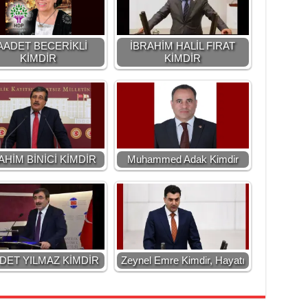
AADET BECERİKLİ
İBRAHİM HALİL FIRAT
KİMDİR
KİMDİR
AHİM BİNİCİ KİMDİR
Muhammed Adak Kimdir
DET YILMAZ KİMDİR
Zeynel Emre Kimdir, Hayatı