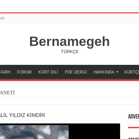
arı
Bernamegeh
TÜRKÇE
TARİH
FORUM
KÜRT DİLİ
PDF DERGİ
HAKKINDA
KÜRTÇ
ANETİ
LİL YILDIZ KİMDİR
Adve