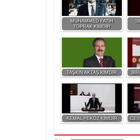
MUHAMMED FATİH
S
TOPRAK KİMDİR
TAŞKIN AKTAŞ KİMDİR
İBR
KEMAL PEKÖZ KİMDİR
CEV