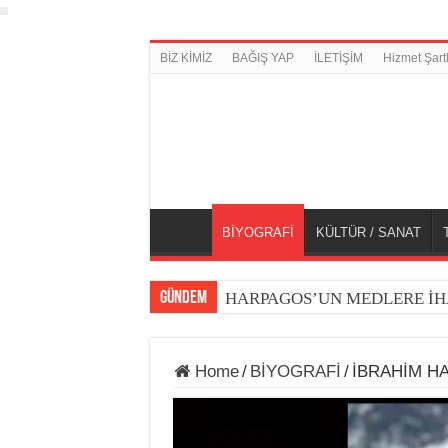
BİZ KİMİZ
BAĞIŞ YAP
İLETİŞİM
Hizmet Şartl
BİYOGRAFİ
KÜLTÜR / SANAT
GÜNDEM
HARPAGOS’UN MEDLERE İH
Home
/
BİYOGRAFİ
/
İBRAHİM HA