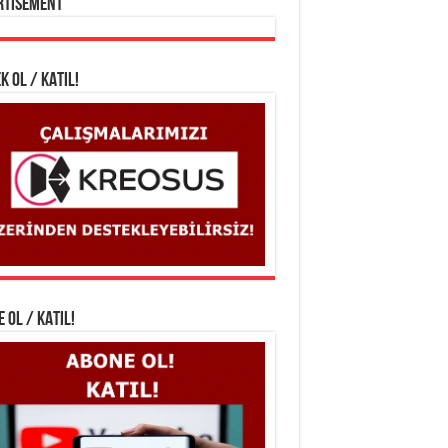
rtisement
K OL / KATIL!
 OL / KATIL!