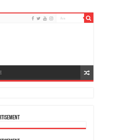
E
rtisement