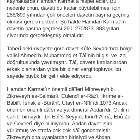
kaynaklarda Hamdan Karmat’a nispet edilir. Bu
nedenle onun, daveti bu kadar büyütebilmesi için
286/899 yılından çok önceleri davetin başına geçmiş
olması gerekmektedir. Şu halde Hamdan Karmat’ın
davetin basına geçmesi 260–270/873–883 yılları
civarında gerçekleşmiş olmalıdır.
Taberî’deki rivayete göre davet Kûfe Sevadı’nda bölge
valisi Ahmed b. Muhammed et-Tâî’nin bilgisi ve izni
doğrultusunda yayılmıştır. Tâî, davete katılanlardan
erkek olanlardan yılda bir dinar vergi topluyor, bu
sayede büyük bir gelir elde ediyordu.
Hamdan Karmat’ın önemli dâîleri Mihreveyh b.
Zikreveyh es-Selmânî, Cülendî er-Râzî, İkrime el-
Bâbilî, İshak el-Bûrânî, Utayf en-Nîlî idi.1073 Ancak
onun en önemli dâîsi ve yardımcısı Abdan’dı. O, ilim
sahibi birisiydi. ibn Ebî’s-Seyyid, İbnü’l-A’mâ, Ebû Zer
ve Cevherî diye biliniyordu. Abdan davet işini
yürütmüş ve etrafa pek çok dâî göndermiştir.
Zikreveyh ona uyanlardan birisiydi ve Abdan