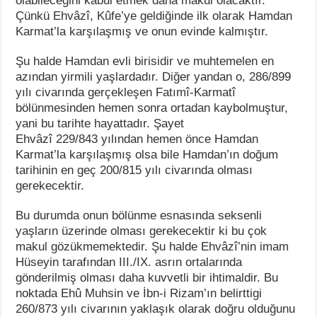
olabileceğini kabul etmek daha makul olacaktır.
Çünkü Ehvâzî, Kûfe’ye geldiğinde ilk olarak Hamdan
Karmat’la karşılaşmış ve onun evinde kalmıştır.
Şu halde Hamdan evli birisidir ve muhtemelen en
azından yirmili yaşlardadır. Diğer yandan o, 286/899
yılı civarında gerçekleşen Fatımî-Karmatî
bölünmesinden hemen sonra ortadan kaybolmuştur,
yani bu tarihte hayattadır. Şayet
Ehvâzî 229/843 yılından hemen önce Hamdan
Karmat’la karşılaşmış olsa bile Hamdan’ın doğum
tarihinin en geç 200/815 yılı civarında olması
gerekecektir.
Bu durumda onun bölünme esnasında seksenli
yaşların üzerinde olması gerekecektir ki bu çok
makul gözükmemektedir. Şu halde Ehvâzî’nin imam
Hüseyin tarafından III./IX. asrın ortalarında
gönderilmiş olması daha kuvvetli bir ihtimaldir. Bu
noktada Ehû Muhsin ve İbn-i Rizam’ın belirttigi
260/873 yılı civarının yaklaşık olarak doğru olduğunu