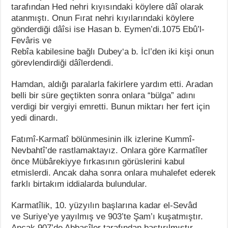
tarafından Hed nehri kıyısındaki köylere dâî olarak
atanmıştı. Onun Fırat nehri kıyılarındaki köylere
gönderdiği dâîsi ise Hasan b. Eymen’di.1075 Ebû’l-
Fevâris ve
Rebîa kabilesine bağlı Dubey‘a b. İcl’den iki kişi onun
görevlendirdiği dâîlerdendi.
Hamdan, aldığı paralarla fakirlere yardım etti. Aradan
belli bir süre geçtikten sonra onlara “bülga” adını
verdigi bir vergiyi emretti. Bunun miktarı her fert için
yedi dinardı.
Fatımî-Karmatî bölünmesinin ilk izlerine Kummî-
Nevbahtî’de rastlamaktayız. Onlara göre Karmatîler
önce Mübârekiyye fırkasının görüslerini kabul
etmislerdi. Ancak daha sonra onlara muhalefet ederek
farklı birtakım iddialarda bulundular.
Karmatîlik, 10. yüzyılın başlarına kadar el-Sevâd
ve Suriye’ye yayılmış ve 903’te Şam’ı kuşatmıştır.
Ancak 907’de Abbasîler tarafından bastırılmıştır.