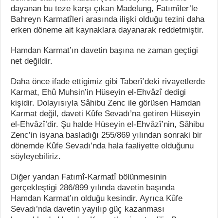
dayanan bu teze karşı çıkan Madelung, Fatımîler’le
Bahreyn Karmatîleri arasında ilişki olduğu tezini daha
erken döneme ait kaynaklara dayanarak reddetmiştir.
Hamdan Karmat’ın davetin başına ne zaman geçtigi
net değildir.
Daha önce ifade ettigimiz gibi Taberî’deki rivayetlerde
Karmat, Ehû Muhsin’in Hüseyin el-Ehvâzî dedigi
kişidir. Dolayısıyla Sâhibu Zenc ile görüsen Hamdan
Karmat değil, daveti Kûfe Sevadı’na getiren Hüseyin
el-Ehvâzî’dir. Şu halde Hüseyin el-Ehvâzî’nin, Sâhibu
Zenc’in isyana basladığı 255/869 yılından sonraki bir
dönemde Kûfe Sevadı’nda hala faaliyette olduğunu
söyleyebiliriz.
Diğer yandan Fatımî-Karmatî bölünmesinin
gerçekleştigi 286/899 yılında davetin başında
Hamdan Karmat’ın olduğu kesindir. Ayrıca Kûfe
Sevadı’nda davetin yayılıp güç kazanması