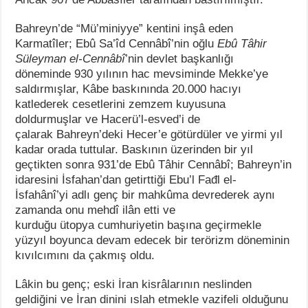
Bahreyn’de “Mü’miniyye” kentini inşâ eden
Karmatîler; Ebû Sa’îd Cennâbî’nin oğlu
Ebû Tâhir
Süleyman el-Cennâbî
’nin devlet başkanlığı
döneminde 930 yılının hac mevsiminde Mekke’ye
saldırmışlar, Kâbe baskınında 20.000 hacıyı
katlederek cesetlerini zemzem kuyusuna
doldurmuşlar ve Hacerü’l-esved’i de
çalarak Bahreyn’deki Hecer’e götürdüler ve yirmi yıl
kadar orada tuttular. Baskının üzerinden bir yıl
geçtikten sonra 931’de Ebû Tâhir Cennâbî; Bahreyn’in
idaresini İsfahan’dan getirttiği Ebu’l Fađl el-
İsfahânî’yi adlı genç bir mahkûma devrederek aynı
zamanda onu mehdî ilân etti ve
kurduğu ütopya cumhuriyetin başına geçirmekle
yüzyıl boyunca devam edecek bir terörizm döneminin
kıvılcımını da çakmış oldu.
Lâkin bu genç; eski İran kisrâlarının neslinden
geldiğini ve İran dinini ıslah etmekle vazifeli olduğunu