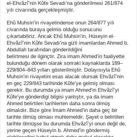
el-Ehvâzî’nin Kûfe Sevadı’na gönderilmesi 261/874
yılı civarında gerçekleşmiştir.
Ehû Muhsin’in rivayetindense onun 264/877 yılı
civarında buraya gelmis olduğu sonucunu
çıkartabiliriz. Ancak Ehû Muhsin’in, Hüseyin el-
Ehvâzî’nin Kûfe Sevadı’na gizli imamlardan Ahmed b.
Abdullah tarafından gönderildiğini
belirtmesi de ilginçtir. Zira imam Ahmed’in faaliyette
bulunduğu dönem olarak sonraki kaynaklarda 189–
229/804–843 yılları gösterilmiştir. Dolayısıyla Ehû
Muhsin’in rivayetini esas alacak olursak Ehvâzî’nin
en geç 229/843 tarihinde Kûfe’ye gelmiş olması
gerekir. Bu durumda ya imam Ahmed’in Ehvâzî’yi
Kûfe’ye gönderdigi bilgisi yanlıştır, ya da imam
Ahmed belirtilen tarihlerten daha sonra ölmüş
olmalıdır. Bize göre İmam Ahmed’in daha geç bir
tarihte ölmüş olması muhtemeldir. Şayet o belirtilen
tarihte ölmüşse bu durumda Ehvâzî’yi onun değil de,
yerine geçen Hüseyin b. Ahmed’in göndermiş