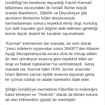
İsmâilîligi’nin kendisine dayandığı Fatımî-Karmatî
bölünmesi öncesindeki ilk İsmâilî fikirler büyük
oranda Maniheizm, Sâbiîlik ve Deysâniyye gibi
akımların fikirlerinin İslâm düsüncesiyle
harmanlanması sonucu teşekkül etmiş olup; kurtuluş
için ilahî kaynaklı gizli bilginin elde edilmesi gerektiği
tezine dayalı düalist bir karakter taşımaktadır.
“Karmati” kelimesinin dar manada, bir isim olarak
“zenci kölelerin isyanından sonra 264/877’den itibaren
Aşağı Mezopotamya’da esrara ıttıla ile intisap edilen
bir nevi iştirakiyye esasına göre teşekkül eden asi
Arap ve Nabati toplulukları”na verilmekteydi. Geniş
manada ise, Karmat tabiri IXXII. asırlar arasında
İslam âlemini sarsan eşitlik esasına dayanan geniş
bir içtimai ıslahat ve adalet hareketini ifade eder.
Şiîliğin İsmâilîyye mezhebinin Fâtımîler’in imâmlığını
kabul etmeyen ve
“Yediciler”
olarak da bilinen koluna
ait olan köktendinci
(gulat)
bir mezheptir.