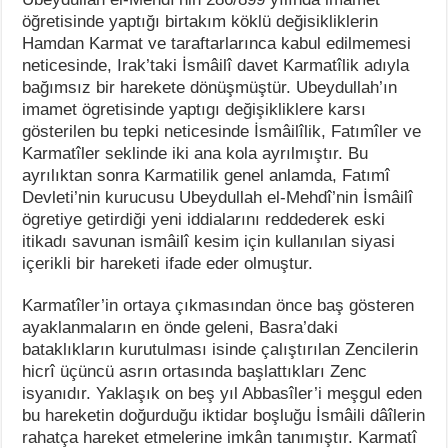
öğretisinde yaptığı birtakım köklü değisikliklerin
Hamdan Karmat ve taraftarlarınca kabul edilmemesi
neticesinde, Irak’taki İsmâilî davet Karmatîlik adıyla
bağımsız bir harekete dönüşmüştür. Ubeydullah’ın
imamet ögretisinde yaptıgı değişikliklere karsı
gösterilen bu tepki neticesinde İsmâilîlik, Fatımîler ve
Karmatîler seklinde iki ana kola ayrılmıştır. Bu
ayrılıktan sonra Karmatilik genel anlamda, Fatımî
Devleti’nin kurucusu Ubeydullah el-Mehdî’nin İsmâilî
ögretiye getirdiği yeni iddialarını reddederek eski
itikadı savunan ismâilî kesim için kullanılan siyasi
içerikli bir hareketi ifade eder olmuştur.
Karmatîler’in ortaya çıkmasından önce baş gösteren
ayaklanmaların en önde geleni, Basra’daki
bataklıkların kurutulması isinde çalıştırılan Zencilerin
hicrî üçüncü asrın ortasında başlattıkları Zenc
isyanıdır. Yaklaşık on beş yıl Abbasîler’i meşgul eden
bu hareketin doğurduğu iktidar boşluğu İsmâili dâîlerin
rahatça hareket etmelerine imkân tanımıştır. Karmatî