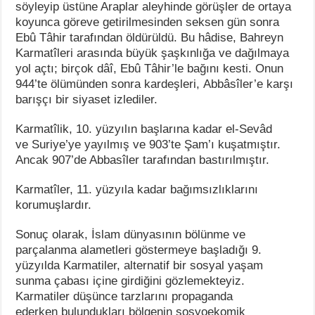
söyleyip üstüne Araplar aleyhinde görüşler de ortaya
koyunca göreve getirilmesinden seksen gün sonra
Ebû Tâhir tarafından öldürüldü. Bu hâdise, Bahreyn
Karmatîleri arasında büyük şaşkınlığa ve dağılmaya
yol açtı; birçok dâî, Ebû Tâhir’le bağını kesti. Onun
944’te ölümünden sonra kardeşleri, Abbâsîler’e karşı
barışçı bir siyaset izlediler.
Karmatîlik, 10. yüzyılın başlarına kadar el-Sevâd
ve Suriye’ye yayılmış ve 903’te Şam’ı kuşatmıştır.
Ancak 907’de Abbasîler tarafından bastırılmıştır.
Karmatîler, 11. yüzyıla kadar bağımsızlıklarını
korumuşlardır.
Sonuç olarak, İslam dünyasının bölünme ve
parçalanma alametleri göstermeye başladığı 9.
yüzyılda Karmatiler, alternatif bir sosyal yaşam
sunma çabası içine girdiğini gözlemekteyiz.
Karmatiler düşünce tarzlarını propaganda
ederken bulundukları bölgenin sosyoekomik