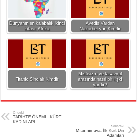
Dünyanın en kalabalık ikinci
Avedis Vardan
kıtası: Afrika
Nazarbekyan Kimdir
Mistisizm ve tasavvuf
Titanic Sinclair Kimdir
arasında nasıl bir ilişki
vardır?
Önceki
TARİHTE ÖNEMLİ KÜRT
KADINLARI
Sonaraki
Mitannimuva: İlk Kürt Din
Adamları