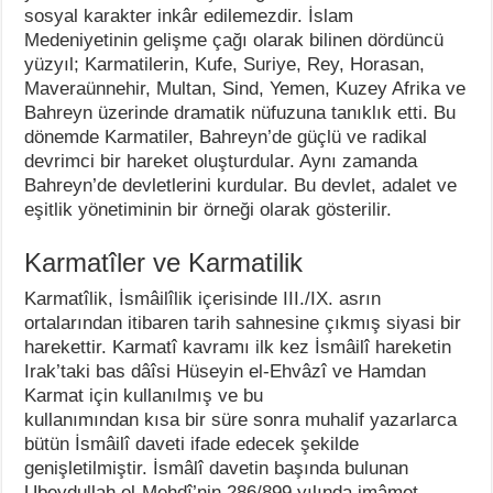
sosyal karakter inkâr edilemezdir. İslam
Medeniyetinin gelişme çağı olarak bilinen dördüncü
yüzyıl; Karmatilerin, Kufe, Suriye, Rey, Horasan,
Maveraünnehir, Multan, Sind, Yemen, Kuzey Afrika ve
Bahreyn üzerinde dramatik nüfuzuna tanıklık etti. Bu
dönemde Karmatiler, Bahreyn’de güçlü ve radikal
devrimci bir hareket oluşturdular. Aynı zamanda
Bahreyn’de devletlerini kurdular. Bu devlet, adalet ve
eşitlik yönetiminin bir örneği olarak gösterilir.
Karmatîler ve Karmatilik
Karmatîlik, İsmâilîlik içerisinde III./IX. asrın
ortalarından itibaren tarih sahnesine çıkmış siyasi bir
harekettir. Karmatî kavramı ilk kez İsmâilî hareketin
Irak’taki bas dâîsi Hüseyin el-Ehvâzî ve Hamdan
Karmat için kullanılmış ve bu
kullanımından kısa bir süre sonra muhalif yazarlarca
bütün İsmâilî daveti ifade edecek şekilde
genişletilmiştir. İsmâlî davetin başında bulunan
Ubeydullah el-Mehdî’nin 286/899 yılında imâmet