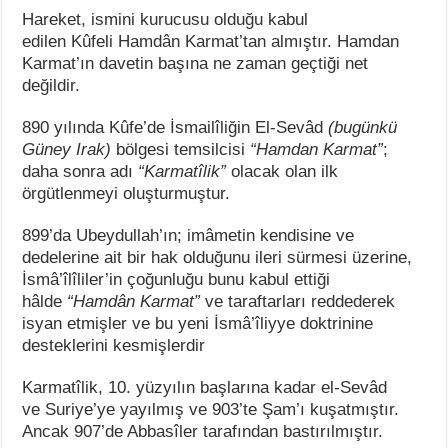
Hareket, ismini kurucusu olduğu kabul
edilen Kûfeli Hamdân Karmat’tan almıştır. Hamdan
Karmat’ın davetin başına ne zaman geçtiği net
değildir.
890 yılında Kûfe’de İsmailîliğin El-Sevâd
(bugünkü
Güney Irak)
bölgesi temsilcisi
“Hamdan Karmat”
;
daha sonra adı
“Karmatîlik”
olacak olan ilk
örgütlenmeyi oluşturmuştur.
899’da Ubeydullah’ın; imâmetin kendisine ve
dedelerine ait bir hak olduğunu ileri sürmesi üzerine,
İsmâ’îlîliler’in çoğunluğu bunu kabul ettiği
hâlde
“Hamdân Karmat”
ve taraftarları reddederek
isyan etmişler ve bu yeni İsmâ’îliyye doktrinine
desteklerini kesmişlerdir
Karmatîlik, 10. yüzyılın başlarına kadar el-Sevâd
ve Suriye’ye yayılmış ve 903’te Şam’ı kuşatmıştır.
Ancak 907’de Abbasîler tarafından bastırılmıştır.