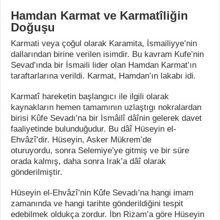
Hamdan Karmat ve Karmatîliğin
Doğuşu
Karmati veya çoğul olarak Karamita, İsmailiyye’nin
dallarından birine verilen isimdir. Bu kavram Kufe’nin
Sevad’ında bir İsmaili lider olan Hamdan Karmat’ın
taraftarlarına verildi. Karmat, Hamdan’ın lakabı idi.
Karmatî hareketin başlangıcı ile ilgili olarak
kaynakların hemen tamamının uzlaştıgı nokralardan
birisi Kûfe Sevadı’na bir İsmâilî dâînin gelerek davet
faaliyetinde bulunduğudur. Bu dâî Hüseyin el-
Ehvâzî’dir. Hüseyin, Asker Mükrem’de
oturuyordu, sonra Selemiye’ye gitmiş ve bir süre
orada kalmış, daha sonra Irak’a dâî olarak
gönderilmiştir.
Hüseyin el-Ehvâzî’nin Kûfe Sevadı’na hangi imam
zamanında ve hangi tarihte gönderildiğini tespit
edebilmek oldukça zordur. İbn Rizam’a göre Hüseyin