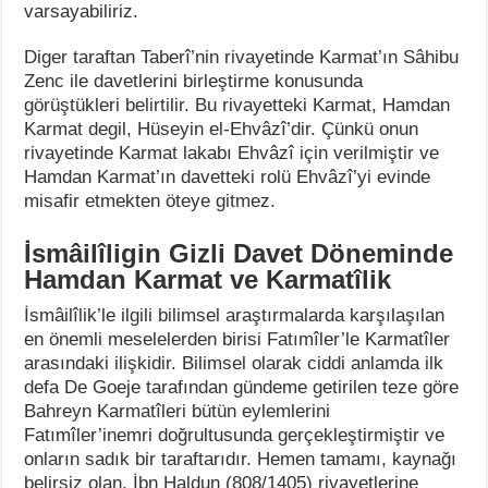
varsayabiliriz.
Diger taraftan Taberî’nin rivayetinde Karmat’ın Sâhibu
Zenc ile davetlerini birleştirme konusunda
görüştükleri belirtilir. Bu rivayetteki Karmat, Hamdan
Karmat degil, Hüseyin el-Ehvâzî’dir. Çünkü onun
rivayetinde Karmat lakabı Ehvâzî için verilmiştir ve
Hamdan Karmat’ın davetteki rolü Ehvâzî’yi evinde
misafir etmekten öteye gitmez.
İsmâilîligin Gizli Davet Döneminde
Hamdan Karmat ve Karmatîlik
İsmâilîlik’le ilgili bilimsel araştırmalarda karşılaşılan
en önemli meselelerden birisi Fatımîler’le Karmatîler
arasındaki ilişkidir. Bilimsel olarak ciddi anlamda ilk
defa De Goeje tarafından gündeme getirilen teze göre
Bahreyn Karmatîleri bütün eylemlerini
Fatımîler’inemri doğrultusunda gerçekleştirmiştir ve
onların sadık bir taraftarıdır. Hemen tamamı, kaynağı
belirsiz olan, İbn Haldun (808/1405) rivayetlerine