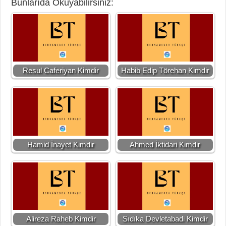
Bunlarıda Okuyabilirsiniz:
Resul Caferiyan Kimdir
Habib Edip Törehan Kimdir
Hamid İnayet Kimdir
Ahmed İktidari Kimdir
Alireza Raheb Kimdir
Sıdıka Devletabadi Kimdir