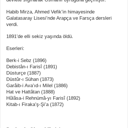
Habib Mirza, Ahmed Vefik’in himayesinde
Galatasaray Lisesi’nde Arapça ve Farsça dersleri
verdi.
1891’de elli sekiz yaşında öldü.
Eserleri:
Berk-i Sebz (1896)
Debistân-ı Farisî (1891)
Düsturçe (1887)
Düstûr-ı Sühan (1873)
Garâib-i Ava’ıd-ı Milel (1886)
Hat ve Hattâtan (1888)
Hûlâsa-i Rehnümâ-yı Farisî (1892)
Kitab-ı Firaka’ş-Şi’a (1872)