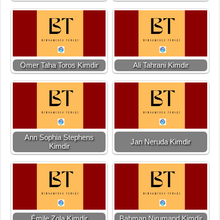
Ömer Taha Toros Kimdir
Ali Tahrani Kimdir
Ann Sophia Stephens
Jan Neruda Kimdir
Kimdir
Émile Zola Kimdir
Bahman Nirumand Kimdir