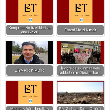
Kompromizin özellikleri ve
Filozof Mo-zi Kimdir
ana ilkeleri
İsviçre'de sığınma talebi
ZİYA PİR KİMDİR
reddedilen mülteci intihar…
Muhafazakâr Liberalizm
BM Gıda ve Tarım Örgütü: