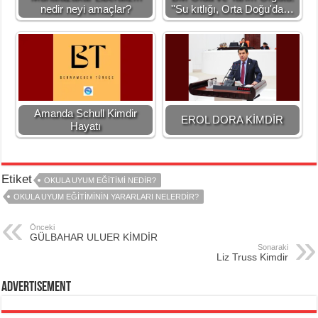
nedir neyi amaçlar?
''Su kıtlığı, Orta Doğu'da…
Amanda Schull Kimdir
EROL DORA KİMDİR
Hayatı
Etiket
OKULA UYUM EĞITIMI NEDIR?
OKULA UYUM EĞITIMININ YARARLARI NELERDIR?
Önceki
GÜLBAHAR ULUER KİMDİR
Sonaraki
Liz Truss Kimdir
Advertisement