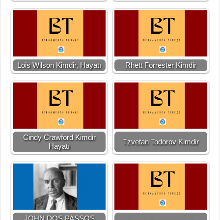
Lois Wilson Kimdir, Hayatı
Rhett Forrester Kimdir
Cindy Crawford Kimdir
Tzvetan Todorov Kimdir
Hayatı
JOHN DOS PASSOS