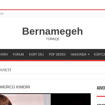
arı
Bernamegeh
TÜRKÇE
TARİH
FORUM
KÜRT DİLİ
PDF DERGİ
HAKKINDA
KÜRTÇ
ANETİ
MÜRCÜ KİMDİR
Adve