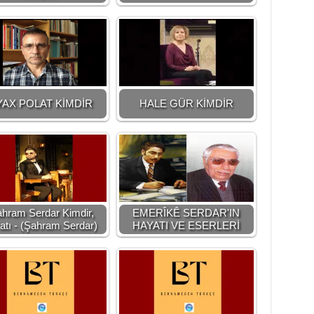
YAX POLAT KİMDİR
HALE GÜR KİMDİR
hram Serdar Kimdir,
EMERÎKÊ SERDAR'IN
atı - (Şahram Serdar)
HAYATI VE ESERLERİ