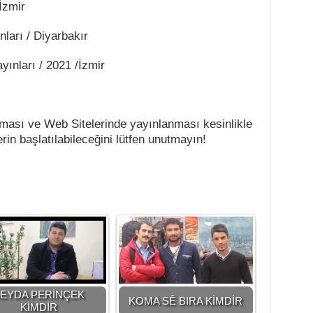
İzmir
ları / Diyarbakır
yınları / 2021 /İzmir
nması ve Web Sitelerinde yayınlanması kesinlikle
rin başlatılabileceğini lütfen unutmayın!
EYDA PERİNÇEK
KOMA SÊ BIRA KİMDİR
KİMDİR