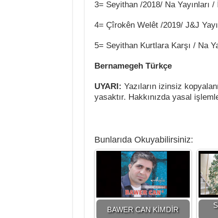
3= Seyithan /2018/ Na Yayınları / 
4= Çîrokên Welêt /2019/ J&J Yayın
5= Seyithan Kurtlara Karşı / Na Ya
Bernamegeh Türkçe
UYARI:
Yazıların izinsiz kopyala
yasaktır. Hakkınızda yasal işlemle
Bunlarıda Okuyabilirsiniz:
S
BAWER CAN KİMDİR