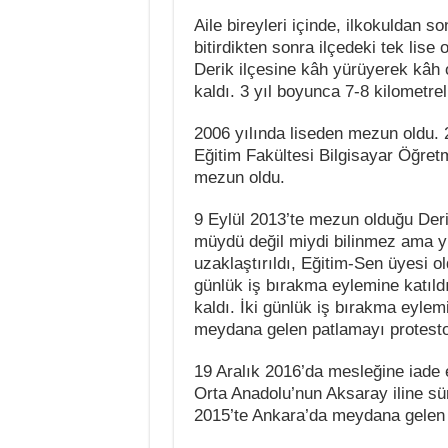
Aile bireyleri içinde, ilkokuldan s
bitirdikten sonra ilçedeki tek lise
Derik ilçesine kâh yürüyerek kâh 
kaldı. 3 yıl boyunca 7-8 kilometrel
2006 yılında liseden mezun oldu. 
Eğitim Fakültesi Bilgisayar Öğret
mezun oldu.
9 Eylül 2013’te mezun olduğu Deri
müydü değil miydi bilinmez ama yi
uzaklaştırıldı, Eğitim-Sen üyesi ol
günlük iş bırakma eylemine katıld
kaldı. İki günlük iş bırakma eyle
meydana gelen patlamayı protesto
19 Aralık 2016’da mesleğine iade 
Orta Anadolu’nun Aksaray iline sü
2015’te Ankara’da meydana gelen 