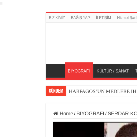
BİZ KİMİZ
BAĞIŞ YAP
İLETİŞİM
Hizmet Şartl
BİYOGRAFİ
KÜLTÜR / SANAT
GÜNDEM
HARPAGOS’UN MEDLERE İH
Home
/
BİYOGRAFİ
/
SERDAR KÖ