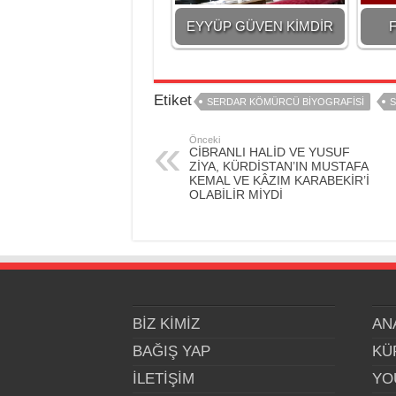
EYYÜP GÜVEN KİMDİR
F
Etiket
SERDAR KÖMÜRCÜ BİYOGRAFİSİ
S
Önceki
CİBRANLI HALİD VE YUSUF
ZİYA, KÜRDİSTAN’IN MUSTAFA
KEMAL VE KÂZIM KARABEKİR’İ
OLABİLİR MİYDİ
BİZ KİMİZ
AN
BAĞIŞ YAP
KÜ
İLETİŞİM
YO