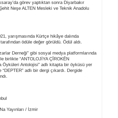
ksaray’da görev yaptıktan sonra Diyarbakır
il Şehit Neşe ALTEN Mesleki ve Teknik Anadolu
021,
yarışmasında
Kürtçe hikâye dalında
 tarafından ödüle değer görüldü. Ödül aldı.
arlar Derneği”
gibi sosyal medya platformlarında
e birlikte “
ANTOLOJİYA ÇÎROKÊN
küleri Antolojisi”
adlı kitapta bir öyküsü yer
e “
DEPTER”
adlı bir dergi çıkardı. Dergide
ndı.
nbul
Na Yayınları / İzmir