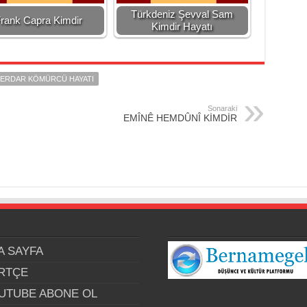
Türkdeniz Şevval Sam
rank Capra Kimdir
Kimdir Hayatı
ERDAR KÖMÜRCÜ HAYATI
Sonaraki
EMÎNÊ HEMDÛNÎ KİMDİR
A SAYFA
RTÇE
UTUBE ABONE OL