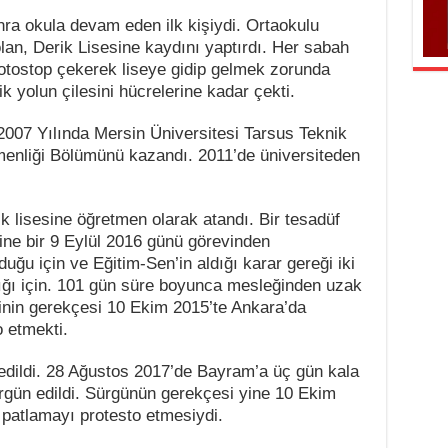
onra okula devam eden ilk kişiydi. Ortaokulu
 olan, Derik Lisesine kaydını yaptırdı. Her sabah
otostop çekerek liseye gidip gelmek zorunda
ik yolun çilesini hücrelerine kadar çekti.
2007 Yılında Mersin Üniversitesi Tarsus Teknik
menliği Bölümünü kazandı. 2011’de üniversiteden
k lisesine öğretmen olarak atandı. Bir tesadüf
ne bir 9 Eylül 2016 günü görevinden
duğu için ve Eğitim-Sen’in aldığı karar gereği iki
ığı için. 101 gün süre boyunca mesleğinden uzak
minin gerekçesi 10 Ekim 2015’te Ankara’da
 etmekti.
edildi. 28 Ağustos 2017’de Bayram’a üç gün kala
rgün edildi. Sürgünün gerekçesi yine 10 Ekim
patlamayı protesto etmesiydi.