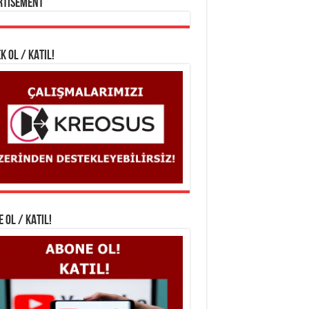
rtisement
K OL / KATIL!
 OL / KATIL!