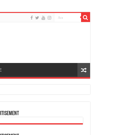
E
rtisement