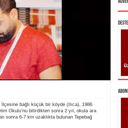
Adve
DESTE
ABONE
İlçesine bağlı küçük bir köyde (Ilıca), 1986
etim Okulu’nu bitirdikten sonra 2 yıl, okula ara
dan sonra 6-7 km uzaklıkta bulunan Tepebağ