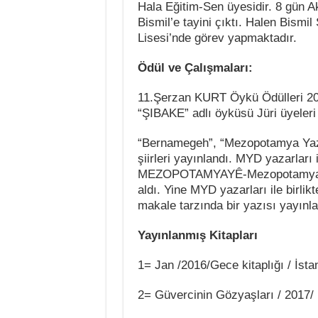
Hala Eğitim-Sen üyesidir. 8 gün A
Bismil’e tayini çıktı. Halen Bism
Lisesi’nde görev yapmaktadır.
Ödül ve Çalışmaları:
11.Şerzan KURT Öykü Ödülleri 2
“
ŞIBAKE
” adlı öyküsü Jüri üyeleri
“Bernamegeh”
, “
Mezopotamya Yaz
şiirleri yayınlandı. MYD yazarları il
MEZOPOTAMYAYÊ-Mezopotamya Öy
aldı. Yine MYD yazarları ile birlikt
makale tarzında bir yazısı yayınla
Yayınlanmış Kitapları
1= Jan /2016/Gece kitaplığı / İsta
2= Güvercinin Gözyaşları / 2017/ 