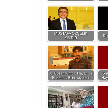
MUSTAFA ÖZÇELİK
Dİ
KİMDİR
Ali Bozan Kimdir, Hayatı ve
Sha
Hakkında Bilinmeyenler
Hay