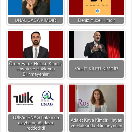
ÜNAL CACA KİMDİR
Deniz Yücel Kimdir
Ömer Faruk Hülakü Kimdir,
Hayatı ve Hakkında
VAHİT KİLER KİMDİR
Bilinmeyenler
TÜİK'in ENAG hakkında
Adalet Kaya Kimdir, Hayatı
aleyhe açtığı dava
ve Hakkında Bilinmeyenler
reddedildi