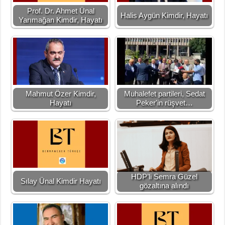
Prof. Dr. Ahmet Ünal
Halis Aygün Kimdir, Hayatı
Yarımağan Kimdir, Hayatı
Mahmut Özer Kimdir,
Muhalefet partileri, Sedat
Hayatı
Peker'in rüşvet…
HDP’li Semra Güzel
Sılay Ünal Kimdir Hayatı
gözaltına alındı