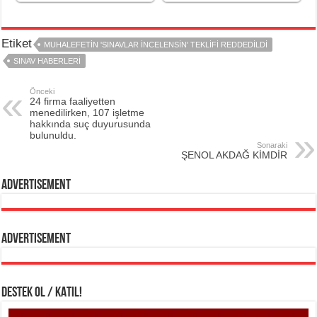
Etiket
MUHALEFETIN 'SINAVLAR INCELENSIN' TEKLIFI REDDEDILDI
SINAV HABERLERI
Önceki
24 firma faaliyetten
menedilirken, 107 işletme
hakkında suç duyurusunda
bulunuldu.
Sonaraki
ŞENOL AKDAĞ KİMDİR
Advertisement
Advertisement
DESTEK OL / KATIL!