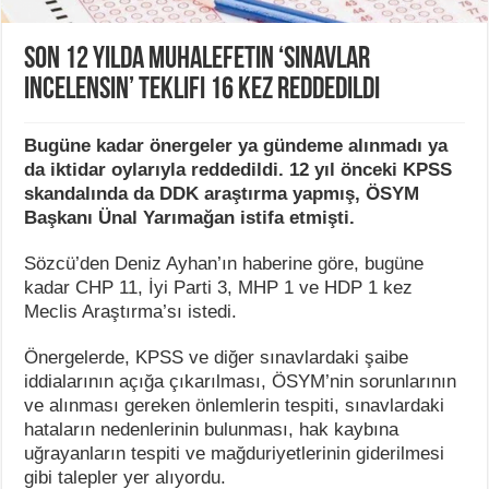
Son 12 yılda muhalefetin ‘sınavlar
incelensin’ teklifi 16 kez reddedildi
Bugüne kadar önergeler ya gündeme alınmadı ya
da iktidar oylarıyla reddedildi. 12 yıl önceki KPSS
skandalında da DDK araştırma yapmış, ÖSYM
Başkanı Ünal Yarımağan istifa etmişti.
Sözcü’den Deniz Ayhan’ın haberine göre, bugüne
kadar CHP 11, İyi Parti 3, MHP 1 ve HDP 1 kez
Meclis Araştırma’sı istedi.
Önergelerde, KPSS ve diğer sınavlardaki şaibe
iddialarının açığa çıkarılması, ÖSYM’nin sorunlarının
ve alınması gereken önlemlerin tespiti, sınavlardaki
hataların nedenlerinin bulunması, hak kaybına
uğrayanların tespiti ve mağduriyetlerinin giderilmesi
gibi talepler yer alıyordu.