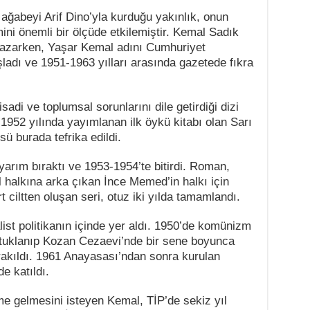
 ağabeyi Arif Dino’yla kurduğu yakınlık, onun
ini önemli bir ölçüde etkilemiştir. Kemal Sadık
a yazarken, Yaşar Kemal adını Cumhuriyet
ladı ve 1951-1963 yılları arasında gazetede fıkra
adi ve toplumsal sorunlarını dile getirdiği dizi
 1952 yılında yayımlanan ilk öykü kitabı olan Sarı
ü burada tefrika edildi.
arım bıraktı ve 1953-1954’te bitirdi. Roman,
 halkına arka çıkan İnce Memed’in halkı için
ciltten oluşan seri, otuz iki yılda tamamlandı.
st politikanın içinde yer aldı. 1950’de komünizm
utuklanıp Kozan Cezaevi’nde bir sene boyunca
ırakıldı. 1961 Anayasası’ndan sonra kurulan
e katıldı.
e gelmesini isteyen Kemal, TİP’de sekiz yıl