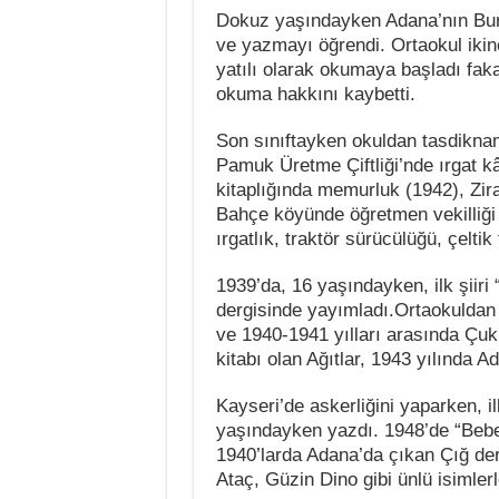
Dokuz yaşındayken Adana’nın Bur
ve yazmayı öğrendi. Ortaokul ikin
yatılı olarak okumaya başladı faka
okuma hakkını kaybetti.
Son sınıftayken okuldan tasdikname
Pamuk Üretme Çiftliği’nde ırgat k
kitaplığında memurluk (1942), Zira
Bahçe köyünde öğretmen vekilliği 
ırgatlık, traktör sürücülüğü, çeltik
1939’da, 16 yaşındayken, ilk şiiri
dergisinde yayımladı.Ortaokuldan a
ve 1940-1941 yılları arasında Çuku
kitabı olan Ağıtlar, 1943 yılında A
Kayseri’de askerliğini yaparken, i
yaşındayken yazdı. 1948’de “Bebe
1940’larda Adana’da çıkan Çığ der
Ataç, Güzin Dino gibi ünlü isimlerl