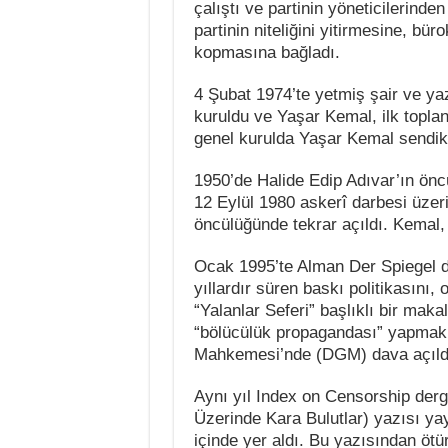
çalıştı ve partinin yöneticilerinden
partinin niteliğini yitirmesine, bü
kopmasına bağladı.
4 Şubat 1974’te yetmiş şair ve yaz
kuruldu ve Yaşar Kemal, ilk toplan
genel kurulda Yaşar Kemal sendika
1950’de Halide Edip Adıvar’ın ön
12 Eylül 1980 askerî darbesi üzer
öncülüğünde tekrar açıldı. Kemal,
Ocak 1995’te Alman Der Spiegel de
yıllardır süren baskı politikasını,
“Yalanlar Seferi” başlıklı bir mak
“bölücülük propagandası” yapmak
Mahkemesi’nde (DGM) dava açıld
Aynı yıl Index on Censorship derg
Üzerinde Kara Bulutlar) yazısı y
içinde yer aldı. Bu yazısından öt