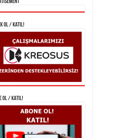
rtisement
K OL / KATIL!
 OL / KATIL!