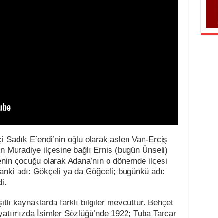
i Sadık Efendi’nin oğlu olarak aslen Van-Erciş
n Muradiye ilçesine bağlı Ernis (bugün Ünseli)
lenin çocuğu olarak Adana’nın o dönemde ilçesi
nki adı: Gökçeli ya da Göğceli; bugünkü adı:
i.
tli kaynaklarda farklı bilgiler mevcuttur. Behçet
iyatımızda İsimler Sözlüğü’nde 1922; Tuba Tarcar