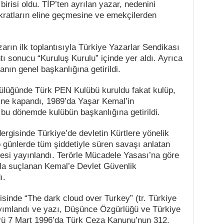
 birisi oldu. TİP’ten ayrılan yazar, nedenini
rokratların eline geçmesine ve emekçilerden
arın ilk toplantısıyla Türkiye Yazarlar Sendikası
tı sonucu “Kuruluş Kurulu” içinde yer aldı. Ayrıca
nın genel başkanlığına getirildi.
cülüğünde Türk PEN Kulübü kuruldu fakat kulüp,
ine kapandı, 1989’da Yaşar Kemal’in
 bu dönemde kulübün başkanlığına getirildi.
rgisinde Türkiye’de devletin Kürtlere yönelik
 o günlerde tüm şiddetiyle süren savaşı anlatan
alesi yayınlandı. Terörle Mücadele Yasası’na göre
la suçlanan Kemal’e Devlet Güvenlik
ı.
isinde “The dark cloud over Turkey” (tr. Türkiye
ayımlandı ve yazı, Düşünce Özgürlüğü ve Türkiye
ürü 7 Mart 1996’da Türk Ceza Kanunu’nun 312.