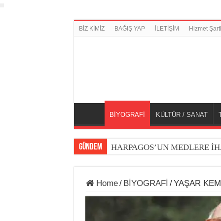
BİZ KİMİZ
BAĞIŞ YAP
İLETİŞİM
Hizmet Şartl
BİYOGRAFİ
KÜLTÜR / SANAT
GÜNDEM
HARPAGOS’UN MEDLERE İH
Home
/
BİYOGRAFİ
/
YAŞAR KEM