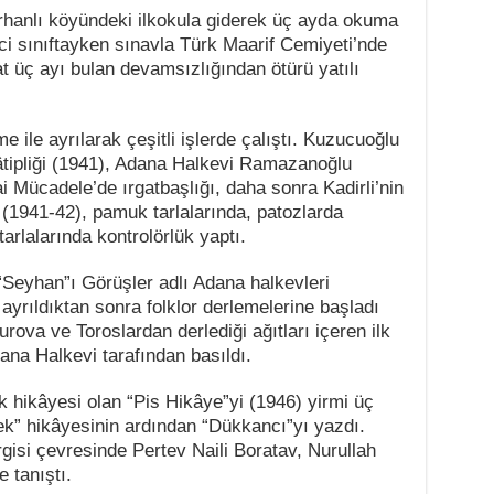
hanlı köyündeki ilkokula giderek üç ayda okuma
ci sınıftayken sınavla Türk Maarif Cemiyeti’nde
t üç ayı bulan devamsızlığından ötürü yatılı
 ile ayrılarak çeşitli işlerde çalıştı. Kuzucuoğlu
âtipliği (1941), Adana Halkevi Ramazanoğlu
i Mücadele’de ırgatbaşlığı, daha sonra Kadirli’nin
(1941-42), pamuk tarlalarında, patozlarda
 tarlalarında kontrolörlük yaptı.
 “Seyhan”ı Görüşler adlı Adana halkevleri
yrıldıktan sonra folklor derlemelerine başladı
rova ve Toroslardan derlediği ağıtları içeren ilk
dana Halkevi tarafından basıldı.
lk hikâyesi olan “Pis Hikâye”yi (1946) yirmi üç
k” hikâyesinin ardından “Dükkancı”yı yazdı.
gisi çevresinde Pertev Naili Boratav, Nurullah
e tanıştı.