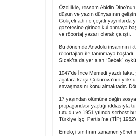
Özellikle, ressam Abidin Dino’nun
düşün ve yazın dünyasının gelişim
Gökçeli adı ile çeşitli yayınlard
gazetesine girince kullanmaya baş
ve röportaj yazarı olarak çalıştı.
Bu dönemde Anadolu insanının iktis
röportajları ile tanınmaya başladı.
Sıcak’ta da yer alan “Bebek” öyküs
1947’de İnce Memedi yazdı fakat y
ağalara karşı Çukurova’nın yoksul
savaşmasını konu almaktadır. Dört 
17 yaşından ölümüne değin sosyali
propagandası yaptığı iddiasıyla t
tutuldu ve 1951 yılında serbest b
Türkiye İşçi Partisi’ne (TİP) 1962’d
Emekçi sınıfının tamamen yönetim