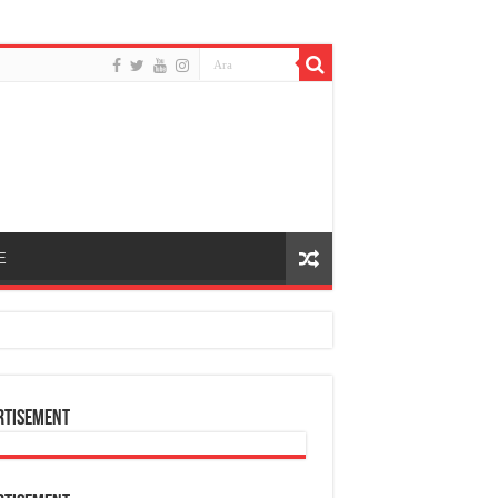
E
rtisement