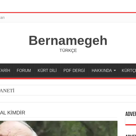
arı
Bernamegeh
TÜRKÇE
TARİH
FORUM
KÜRT DİLİ
PDF DERGİ
HAKKINDA
KÜRTÇ
ANETİ
AL KİMDİR
Adve