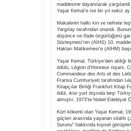
maddesine dayanılarak yargılandı 
Yaşar Kemal’e ise bir yıl sekiz ay 
Makalenin halkı kin ve nefrete teşv
Yargıtay tarafından onandı. Bunun 
düşünce ve ifade özgürlüğünü gara
Sözleşmesi’nin (AİHS) 10. maddesin
Hakları Mahkemesi’e (AİHM) baş
Yaşar Kemal, Türkiye’den aldığı b
ödülü, Légion d’Honneur nişanı, 
Commandeur des Arts et des Lettr
Fransa Cumhuriyeti tarafından Lég
Kitapçılar Birliği Frankfurt Kitap
ödül, ikisi yurt dışında beşi Türki
almıştır. 1973’te Nobel Edebiyat Ö
Kürt kökenli olan Yaşar Kemal; 199
güçleri arasında yaşanan silahlı ça
Sorunu” hakkında kişisel görüşleri