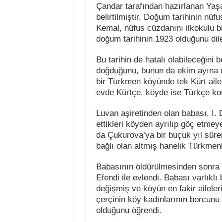
Çandar tarafından hazırlanan Yaş
belirtilmiştir. Doğum tarihinin n
Kemal, nüfus cüzdanını ilkokulu bi
doğum tarihinin 1923 olduğunu dile
Bu tarihin de hatalı olabileceğini 
doğduğunu, bunun da ekim ayına de
bir Türkmen köyünde tek Kürt ail
evde Kürtçe, köyde ise Türkçe ko
Luvan aşiretinden olan babası, I. 
ettikleri köyden ayrılıp göç etmey
da Çukurova’ya bir buçuk yıl süre
bağlı olan altmış hanelik Türkmen
Babasının öldürülmesinden sonra 
Efendi ile evlendi. Babası varlıkl
değişmiş ve köyün en fakir ailele
çerçinin köy kadınlarının borcunu 
olduğunu öğrendi.