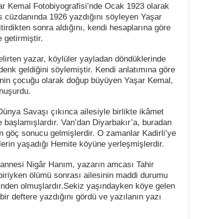
ar Kemal Fotobiyografisi’nde Ocak 1923 olarak
üfus cüzdanında 1926 yazdığını söyleyen Yaşar
tirdikten sonra aldığını, kendi hesaplarına göre
 getirmiştir.
belirten yazar, köylüler yayladan döndüklerinde
nk geldiğini söylemiştir. Kendi anlatımına göre
enin çocuğu olarak doğup büyüyen Yaşar Kemal,
nuşurdu.
Dünya Savaşı çıkınca ailesiyle birlikte ikâmet
e başlamışlardır. Van’dan Diyarbakır’a, buradan
n göç sonucu gelmişlerdir. O zamanlar Kadirli’ye
lerin yaşadığı Hemite köyüne yerleşmişlerdir.
annesi Nigâr Hanım, yazarın amcası Tahir
ı biriyken ölümü sonrası ailesinin maddi durumu
rinden olmuşlardır.Sekiz yaşındayken köye gelen
bir deftere yazdığını gördü ve yazılanın yazı