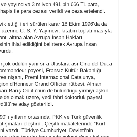
ve yayıncıya 3 milyon 491 bin 666 TL para,
hapis ile para cezası verildi ve ceza ertelendi.
ik ettiği ileri sürülen karar 18 Ekim 1996’da da
üzerine C. S. Y. Yayınevi, kitabın toplatılmasıyla
nti altına alan Avrupa İnsan Hakları
in ihlal edildiğini belirterek Avrupa İnsan
vurdu.
irçok ödülün yanı sıra Uluslararası Cino del Duca
Commandeur payesi, Fransız Kültür Bakanlığı
es nişanı, Premi Internacional Catalunya,
ion d’Honneur Grand Officier rütbesi, Alman
 Fuarı Barış Ödülü’nün de bulunduğu yirmiyi aşkın
ye’de olmak üzere, yedi fahri doktorluk payesi
dülü’ne aday gösterildi.
0’lı yılların ortasında, PKK ve Türk güvenlik
tışmaları eleştirdi. Çeşitli makalelerinde “Kürt
ni yazdı. Türkiye Cumhuriyeti Devleti’nin