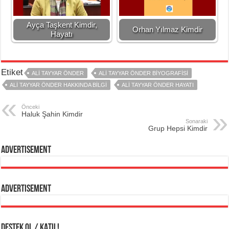
Ayça Taşkent Kimdir,
Orhan Yılmaz Kimdir
Hayatı
Etiket
ALI TAYYAR ÖNDER
ALI TAYYAR ÖNDER BIYOGRAFISI
ALI TAYYAR ÖNDER HAKKINDA BILGI
ALI TAYYAR ÖNDER HAYATI
Önceki
Haluk Şahin Kimdir
Sonaraki
Grup Hepsi Kimdir
Advertisement
Advertisement
DESTEK OL / KATIL!