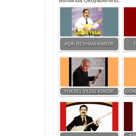
Bunlarıda Okuyabilirsiniz:
AŞIK REYHANİ KİMDİR
T
YÜKSEL YILDIZ KİMDİR
GON
ER