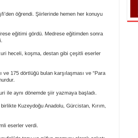
şfi’den öğrendi. Şiirlerinde hemen her konuyu
rese eğitimi gördü. Medrese eğitimden sonra
i.
ri heceli, koşma, destan gibi çeşitli eserler
ğı ve 175 dörtlüğü bulan karşılaşması ve “Para
hurdur.
uri ile aynı dönemde şiir yazmaya başladı.
e birlikte Kuzeydoğu Anadolu, Gürcistan, Kırım,
li eserler verdi.