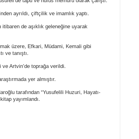
usufeli’de tapu ve nüfus memuru olarak çalıştı.
den ayrıldı, çiftçilik ve imamlık yaptı.
n itibaren de aşıklık geleneğine uyarak
ak üzere, Efkari, Müdami, Kemali gibi
ı ve tanıştı.
 ve Artvin’de toprağa verildi.
 araştırmada yer almıştır.
aroğlu tarafından “Yusufelili Huzuri, Hayatı-
r kitap yayımlandı.