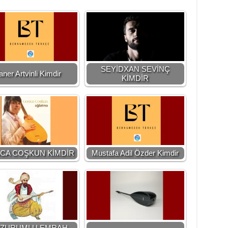
SEYİDXAN SEVİNÇ
aner Artvinli Kimdir
KİMDİR
CA COŞKUN KİMDİR
Mustafa Adil Özder Kimdir
ZURUMLU EMRAH