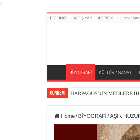
BİZ KİMİZ
BAĞIŞ YAP
İLETİŞİM
Hizmet Şartl
BİYOGRAFİ
KÜLTÜR / SANAT
GÜNDEM
HARPAGOS’UN MEDLERE İH
Home
/
BİYOGRAFİ
/
AŞIK HUZUR