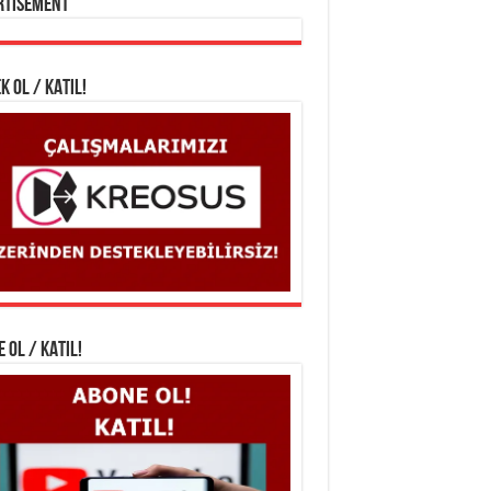
rtisement
K OL / KATIL!
 OL / KATIL!