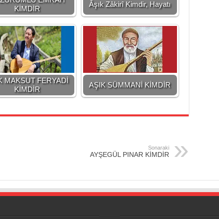
Âşık Zâkirî Kimdir, Hayatı
KİMDİR
K MAKSUT FERYADİ
AŞIK SÜMMANİ KİMDİR
KİMDİR
Sonaraki
AYŞEGÜL PINAR KİMDİR