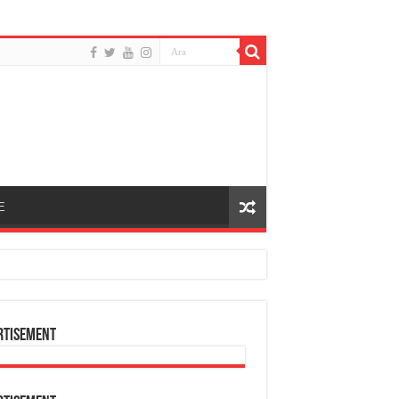
E
rtisement