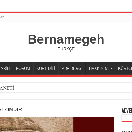
arı
Bernamegeh
TÜRKÇE
TARİH
FORUM
KÜRT DİLİ
PDF DERGİ
HAKKINDA
KÜRTÇ
ANETİ
İ KİMDİR
Adve