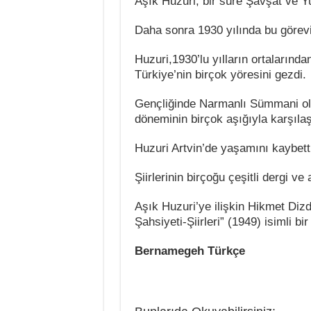
Aşık Huzuri, bir süre Şavşat ve Y
Daha sonra 1930 yılında bu görevin
Huzuri,1930’lu yılların ortalarında
Türkiye’nin birçok yöresini gezdi.
Gençliğinde Narmanlı Sümmani olm
döneminin birçok aşığıyla karşılaşt
Huzuri Artvin’de yaşamını kaybetti
Şiirlerinin birçoğu çeşitli dergi ve
Aşık Huzuri’ye ilişkin Hikmet Dizd
Şahsiyeti-Şiirleri” (1949) isimli bi
Bernamegeh Türkçe