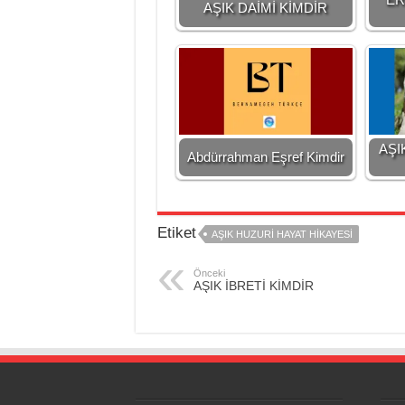
AŞIK DAİMİ KİMDİR
AŞI
Abdürrahman Eşref Kimdir
Etiket
AŞIK HUZURİ HAYAT HİKAYESİ
Önceki
AŞIK İBRETİ KİMDİR