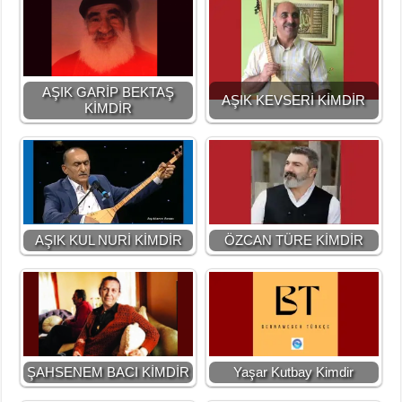
AŞIK GARİP BEKTAŞ
AŞIK KEVSERİ KİMDİR
KİMDİR
AŞIK KUL NURİ KİMDİR
ÖZCAN TÜRE KİMDİR
ŞAHSENEM BACI KİMDİR
Yaşar Kutbay Kimdir