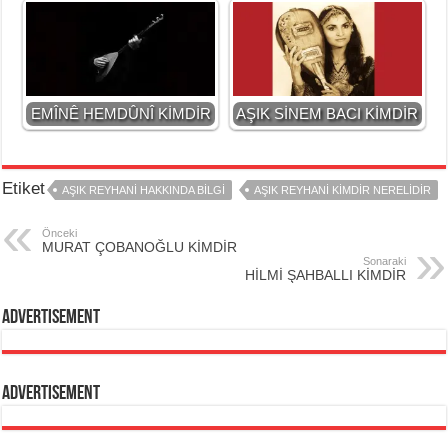
EMÎNÊ HEMDÛNÎ KİMDİR
AŞIK SİNEM BACI KİMDİR
Etiket
AŞIK REYHANİ HAKKINDA BİLGİ
AŞIK REYHANİ KİMDİR NERELİDİR
Önceki
MURAT ÇOBANOĞLU KİMDİR
Sonaraki
HİLMİ ŞAHBALLI KİMDİR
Advertisement
Advertisement