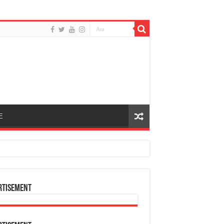
E
rtisement