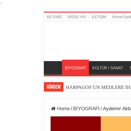
BİZ KİMİZ
BAĞIŞ YAP
İLETİŞİM
Hizmet Şartl
BİYOGRAFİ
KÜLTÜR / SANAT
GÜNDEM
HARPAGOS’UN MEDLERE İH
Home
/
BİYOGRAFİ
/
Aydemir Akb