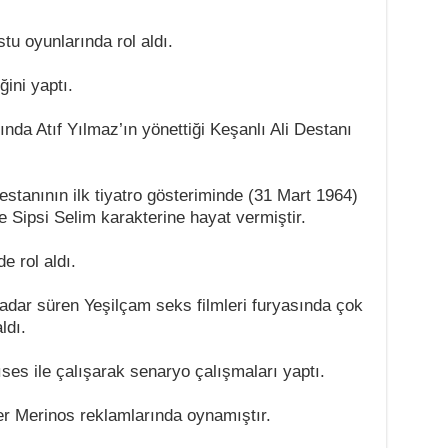
u oyunlarında rol aldı.
ini yaptı.
da Atıf Yılmaz’ın yönettiği Keşanlı Ali Destanı
stanının ilk tiyatro gösteriminde (31 Mart 1964)
Sipsi Selim karakterine hayat vermiştir.
e rol aldı.
dar süren Yeşilçam seks filmleri furyasında çok
ldı.
ıses ile çalışarak senaryo çalışmaları yaptı.
er Merinos reklamlarında oynamıştır.