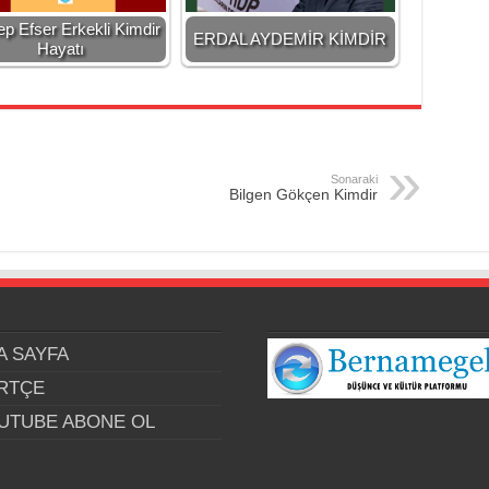
p Efser Erkekli Kimdir
ERDAL AYDEMİR KİMDİR
Hayatı
Sonaraki
Bilgen Gökçen Kimdir
A SAYFA
RTÇE
UTUBE ABONE OL