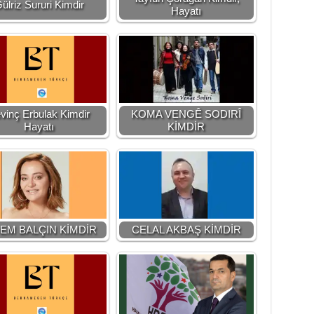
ülriz Sururi Kimdir
Hayatı
vinç Erbulak Kimdir
KOMA VENGÊ SODIRÎ
Hayatı
KİMDİR
EM BALÇIN KİMDİR
CELAL AKBAŞ KİMDİR