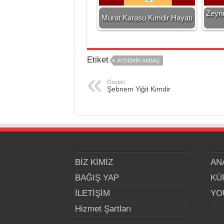
Zeyne
Murat Karasu Kimdir Hayatı
Etiket
AYDEMIR AKBAŞ
Önceki
Şebnem Yiğit Kimdir
BİZ KİMİZ
AN
BAĞIŞ YAP
KÜ
İLETİŞİM
YO
Hizmet Şartları