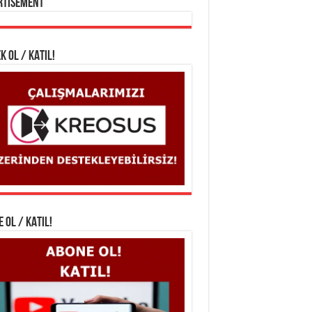
rtisement
K OL / KATIL!
 OL / KATIL!