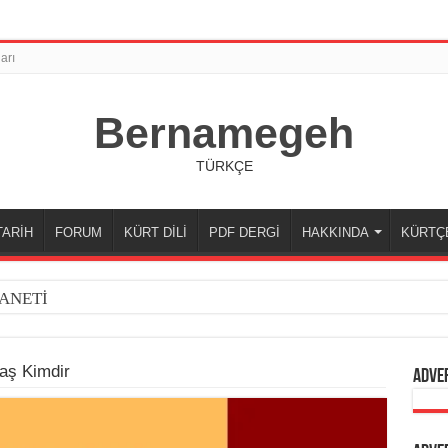
arı
Bernamegeh
TÜRKÇE
TARİH
FORUM
KÜRT DİLİ
PDF DERGİ
HAKKINDA
KÜRTÇ
ANETİ
aş Kimdir
Adve