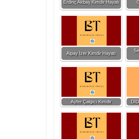
Erdinç Akbaş Kimdir Hayatı
G
Se
Alpay İzer Kimdir Hayatı
Ayfer Çalgıcı Kimdir
DİD