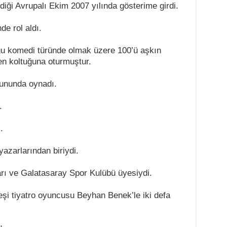
iği Avrupalı Ekim 2007 yılında gösterime girdi.
de rol aldı.
u komedi türünde olmak üzere 100’ü aşkın
en koltuğuna oturmuştur.
yununda oynadı.
.
.
azarlarından biriydi.
rı ve Galatasaray Spor Kulübü üyesiydi.
şi tiyatro oyuncusu Beyhan Benek’le iki defa