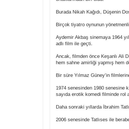
Burada Nikah Kağıdı, Düşenin Dost
Birçok tiyatro oynunun yönetmenliğ
Aydemir Akbaş sinemaya 1964 yılın
adlı film ile geçti.
Ancak, filmden önce Keşanlı Ali De
hem sahne amirliği yapmış hem de 
Bir süre Yılmaz Güney’in filmlerind
1974 senesinden 1980 senesine ka
sayıda erotik komedi filminde rol a
Daha sonraki yıllarda İbrahim Tatl
2006 senesinde Tatlıses ile berab