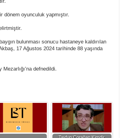
ır.
ir dönem oyunculuk yapmıştır.
irtmiştir.
 baygın bulunması sonucu hastaneye kaldırılan
 Akbaş, 17 Ağustos 2024 tarihinde 88 yaşında
Mezarlığı’na defnedildi.
Tayfun Çorağan Kimdir,