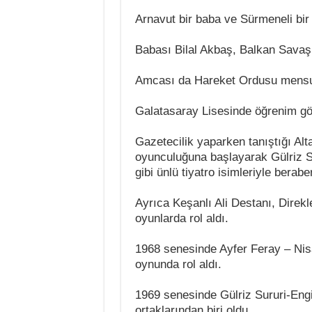
Arnavut bir baba ve Sürmeneli bir
Babası Bilal Akbaş, Balkan Savaşla
Amcası da Hareket Ordusu mens
Galatasaray Lisesinde öğrenim gör
Gazetecilik yaparken tanıştığı Alt
oyunculuğuna başlayarak Gülriz Su
gibi ünlü tiyatro isimleriyle beraber
Ayrıca Keşanlı Ali Destanı, Direkler 
oyunlarda rol aldı.
1968 senesinde Ayfer Feray – Nis
oynunda rol aldı.
1969 senesinde Gülriz Sururi-Eng
ortaklarından biri oldu.