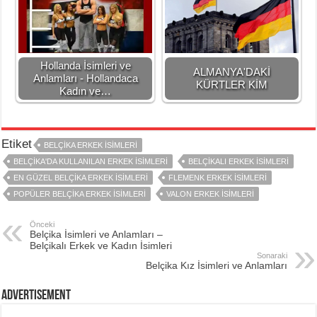
Hollanda İsimleri ve
ALMANYA'DAKİ
Anlamları - Hollandaca
KÜRTLER KİM
Kadın ve…
Etiket
BELÇIKA ERKEK İSIMLERI
BELÇIKA'DA KULLANILAN ERKEK ISIMLERI
BELÇIKALI ERKEK İSIMLERI
EN GÜZEL BELÇIKA ERKEK İSIMLERI
FLEMENK ERKEK ISIMLERI
POPÜLER BELÇIKA ERKEK İSIMLERI
VALON ERKEK ISIMLERI
Önceki
Belçika İsimleri ve Anlamları –
Belçikalı Erkek ve Kadın İsimleri
Sonaraki
Belçika Kız İsimleri ve Anlamları
Advertisement