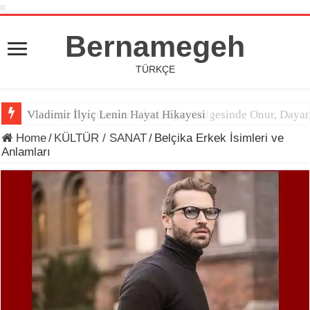
Bernamegeh
TÜRKÇE
Vladimir İlyiç Lenin Hayat Hikayesi
“Güneşli Pazartesiler”: İşsizliğin Gölgesinde Onur, Daya
Home
/
KÜLTÜR / SANAT
/
Belçika Erkek İsimleri ve
Anlamları