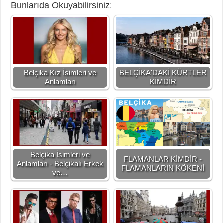
Bunlarıda Okuyabilirsiniz:
Belçika Kız İsimleri ve
BELÇİKA'DAKİ KÜRTLER
Anlamları
KİMDİR
Belçika İsimleri ve
FLAMANLAR KİMDİR -
Anlamları - Belçikalı Erkek
FLAMANLARIN KÖKENİ
ve…