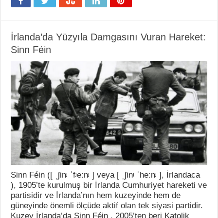
İrlanda’da Yüzyıla Damgasını Vuran Hareket:
Sinn Féin
Sinn Féin ([ ˌʃinʲ ˈfʲeːnʲ ] veya [ ˌʃinʲ ˈheːnʲ ], İrlandaca
), 1905’te kurulmuş bir İrlanda Cumhuriyet hareketi ve
partisidir ve İrlanda’nın hem kuzeyinde hem de
güneyinde önemli ölçüde aktif olan tek siyasi partidir.
Kuzey İrlanda’da Sinn Féin , 2005’ten beri Katolik