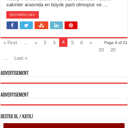
sakinler arasında en büyük parti olmuştur ve …
DEVAMINI OKU
4
« First
...
«
2
3
5
6
»
Page 4 of 21
10
20
...
Last »
Advertisement
Advertisement
DESTEK OL / KATIL!