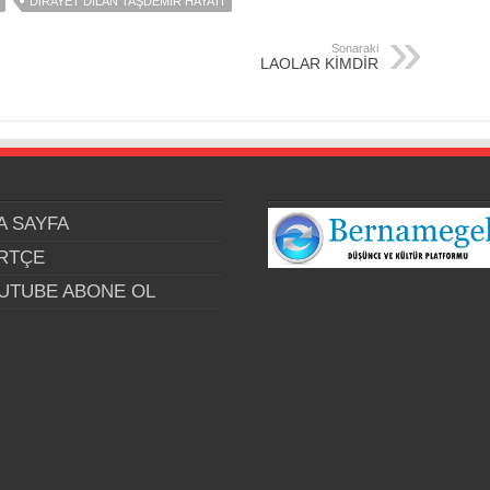
DİRAYET DİLAN TAŞDEMİR HAYATI
Sonaraki
LAOLAR KİMDİR
A SAYFA
RTÇE
UTUBE ABONE OL