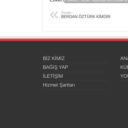
DİRAYET DİLAN TAŞDEMİR BİYOGRAFİSİ
Önceki
BERDAN ÖZTÜRK KİMDİR
BİZ KİMİZ
AN
BAĞIŞ YAP
KÜ
İLETİŞİM
YO
Hizmet Şartları