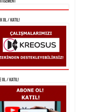
rtisement
K OL / KATIL!
 OL / KATIL!