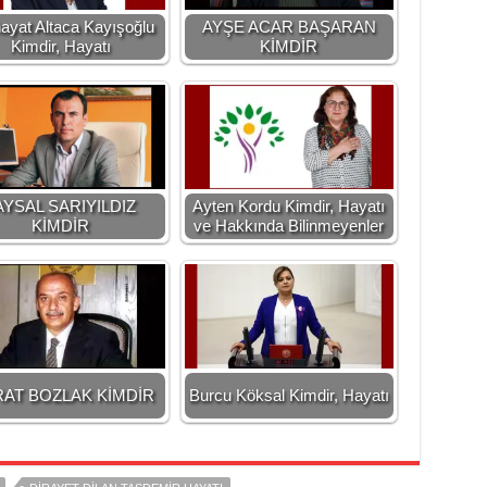
ayat Altaca Kayışoğlu
AYŞE ACAR BAŞARAN
Kimdir, Hayatı
KİMDİR
AYSAL SARIYILDIZ
Ayten Kordu Kimdir, Hayatı
KİMDİR
ve Hakkında Bilinmeyenler
AT BOZLAK KİMDİR
Burcu Köksal Kimdir, Hayatı