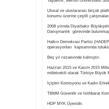
Taşdemir, Mersin Üniversitesi So
Ulusal ve uluslararası birçok pla
konumu üzerine çeşitli çalışmalara
2008 yılında Diyarbakır Büyükşehir
Danışmanlık görevinde bulunmuşt
Halkın Demokrasi Partisi (HADEP)
operasyonları kapsamında tutukla
Beş yıl cezaevinde kalmıştır.
Haziran 2015 ve Kasım 2015 Millet
milletvekili olarak Türkiye Büyük M
İçişleri Komisyonu ve Kadın Erkek 
TBMM Güvenlik ve İstihbarat Komi
HDP MYK Üyesidir.