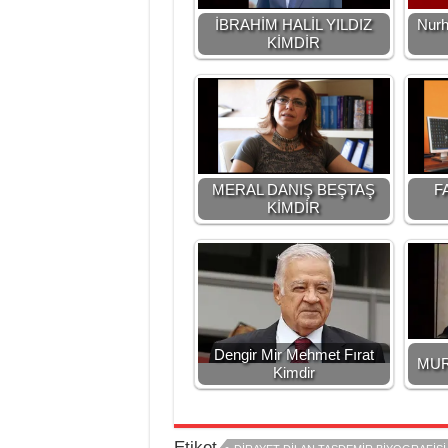
İBRAHİM HALİL YILDIZ
Nurh
KİMDİR
MERAL DANIŞ BEŞTAŞ
F
KİMDİR
Dengir Mir Mehmet Fırat
MUR
Kimdir
Etiket