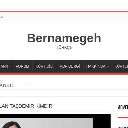
arı
Bernamegeh
TÜRKÇE
TARİH
FORUM
KÜRT DİLİ
PDF DERGİ
HAKKINDA
KÜRTÇ
ANETİ
LAN TAŞDEMİR KİMDİR
Adve