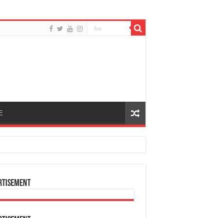
E
rtisement