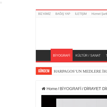
BİZ KİMİZ
BAĞIŞ YAP
İLETİŞİM
Hizmet Şartl
BİYOGRAFİ
KÜLTÜR / SANAT
GÜNDEM
HARPAGOS’UN MEDLERE İH
Home
/
BİYOGRAFİ
/
DİRAYET Dİ