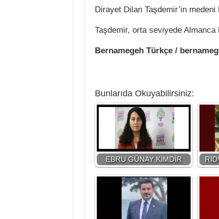
Dirayet Dilan Taşdemir’in medeni h
Taşdemir, orta seviyede Almanca 
Bernamegeh Türkçe / bername
Bunlarıda Okuyabilirsiniz:
EBRU GÜNAY KİMDİR
RID