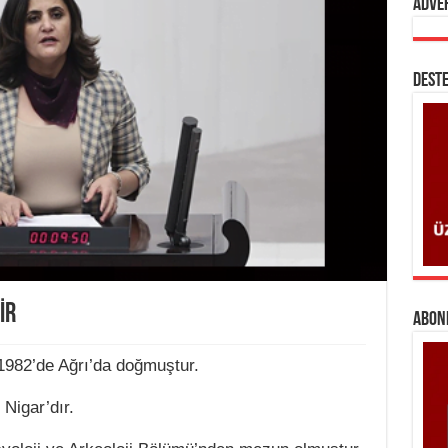
Adve
DESTE
İR
ABONE
1982’de Ağrı’da doğmuştur.
 Nigar’dır.