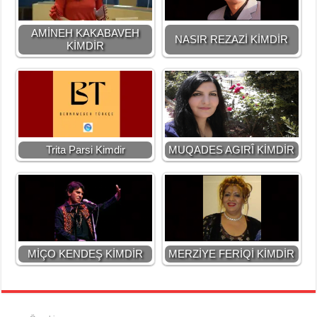
AMİNEH KAKABAVEH
NASIR REZAZİ KİMDİR
KİMDİR
Trita Parsi Kimdir
MUQADES AGIRÎ KİMDİR
MİÇO KENDEŞ KİMDİR
MERZİYE FERİQİ KİMDİR