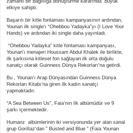
zamanlı bir bağlılığa dönüştürme kararında büyük
etkiye sahipti.
Başarılı bir kitle fonlaması kampanyasının ardından,
Younan ilk single’ı “Ohebbou Yadayka”yı (I Love Your
Hands) ve ardından iki single daha yayınladı.
“Ohebbou Yadayka” kitle fonlaması kampanyası,
Younan’ı menajeri Houssam Abdul Khalek ile birlikte,
ilk şarkısına kitlesel fon sağlayan ilk orta doğulu
sanatçı olarak Guinness Dünya Rekorları’na getirdi.
Bu , Younan’ı Arap Dünyasından Guinness Dünya
Rekorları Kitabı’na giren ilk kadın sanatçı
yapmaktadır.
“A Sea Between Us”, Faia’nın ilk albümüdür ve 9
şarkı içermektedir.
Humanz albümlerinin iki versiyonunda yer alan sanal
grup Gorillaz’dan ” Busted and Blue ” (Faia Younan