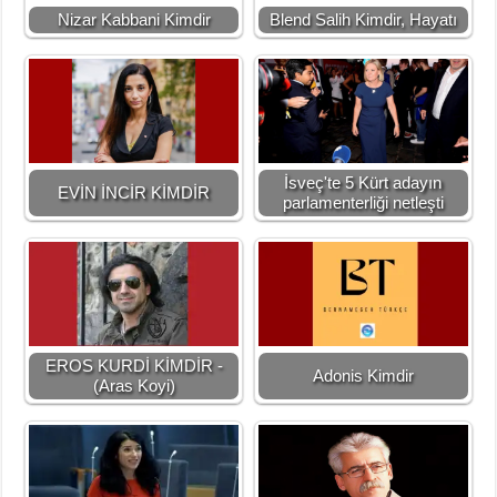
Nizar Kabbani Kimdir
Blend Salih Kimdir, Hayatı
İsveç'te 5 Kürt adayın
EVİN İNCİR KİMDİR
parlamenterliği netleşti
EROS KURDİ KİMDİR -
Adonis Kimdir
(Aras Koyi)