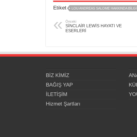
Etiket
LOU ANDREAS SALOME HAKKINDA BİLGİ
Önceki
SİNCLAİR LEWİS HAYATI VE
ESERLERİ
BİZ KİMİZ
AN
BAĞIŞ YAP
KÜ
İLETİŞİM
YO
Hizmet Şartları