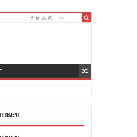
E
rtisement