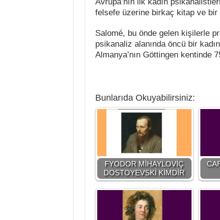
Avrupa’nın ilk kadın psikanalistler
felsefe üzerine birkaç kitap ve bi
Salomé, bu önde gelen kişilerle pro
psikanaliz alanında öncü bir kadın
Almanya’nın Göttingen kentinde 7
Bunlarıda Okuyabilirsiniz:
FYODOR MİHAYLOVİÇ
CA
DOSTOYEVSKİ KİMDİR