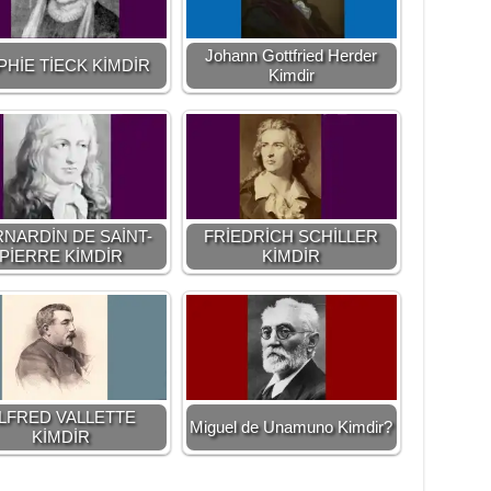
Johann Gottfried Herder
PHİE TİECK KİMDİR
Kimdir
NARDİN DE SAİNT-
FRİEDRİCH SCHİLLER
PİERRE KİMDİR
KİMDİR
LFRED VALLETTE
Miguel de Unamuno Kimdir?
KİMDİR