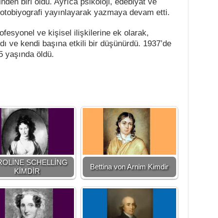
inden biri oldu. Ayrıca psikoloji, edebiyat ve
r otobiyografi yayınlayarak yazmaya devam etti.
fesyonel ve kişisel ilişkilerine ek olarak,
dı ve kendi başına etkili bir düşünürdü. 1937’de
5 yaşında öldü.
ROLİNE SCHELLİNG
Bettina von Arnim Kimdir
KİMDİR