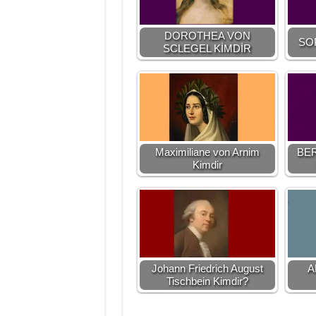
DOROTHEA VON
SO
SCLEGEL KİMDİR
Maximiliane von Arnim
BER
Kimdir
Johann Friedrich August
A
Tischbein Kimdir?