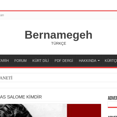
arı
Bernamegeh
TÜRKÇE
TARİH
FORUM
KÜRT DİLİ
PDF DERGİ
HAKKINDA
KÜRTÇ
ANETİ
AS SALOME KİMDİR
Adve