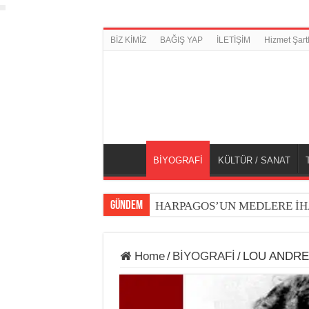
BİZ KİMİZ
BAĞIŞ YAP
İLETİŞİM
Hizmet Şartl
BİYOGRAFİ
KÜLTÜR / SANAT
GÜNDEM
HARPAGOS’UN MEDLERE İH
Home
/
BİYOGRAFİ
/
LOU ANDRE