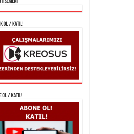
rtisement
K OL / KATIL!
 OL / KATIL!