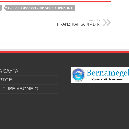
LOU ANDREAS SALOME KİMDİR NERELİDİR
Sonaraki
FRANZ KAFKA KİMDİR
A SAYFA
RTÇE
UTUBE ABONE OL