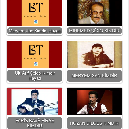
Meryem Xan Kimdir, Hayatı
MIHEMED ŞÊXO KİMDİR
Ulu Arif Çelebi Kimdir
MERYEM XAN KİMDİR
Hayatı
FARİS BAVÊ FÎRAS
HOZAN DİLGEŞ KİMDİR
KİMDİR