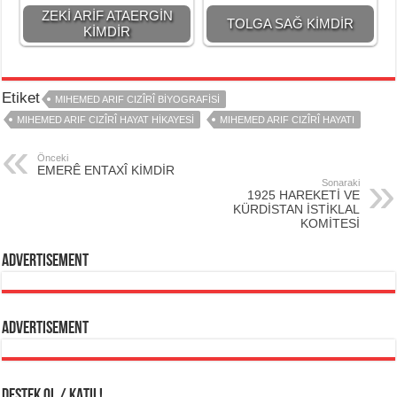
ZEKİ ARİF ATAERGİN
TOLGA SAĞ KİMDİR
KİMDİR
Etiket
MIHEMED ARIF CIZÎRÎ BİYOGRAFİSİ
MIHEMED ARIF CIZÎRÎ HAYAT HİKAYESİ
MIHEMED ARIF CIZÎRÎ HAYATI
Önceki
EMERÊ ENTAXÎ KİMDİR
Sonaraki
1925 HAREKETİ VE
KÜRDİSTAN İSTİKLAL
KOMİTESİ
Advertisement
Advertisement
DESTEK OL / KATIL!