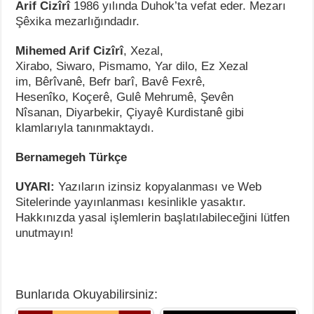
Arif Cizîrî
1986 yılında Duhok’ta vefat eder. Mezarı
Şêxika mezarlığındadır.
Mihemed Arif Cizîrî
, Xezal,
Xirabo, Siwaro, Pismamo, Yar dilo, Ez Xezal
im, Bêrîvanê, Befr barî, Bavê Fexrê,
Hesenîko, Koçerê, Gulê Mehrumê, Şevên
Nîsanan, Diyarbekir, Çiyayê Kurdistanê gibi
klamlarıyla tanınmaktaydı.
Bernamegeh Türkçe
UYARI:
Yazıların izinsiz kopyalanması ve Web
Sitelerinde yayınlanması kesinlikle yasaktır.
Hakkınızda yasal işlemlerin başlatılabileceğini lütfen
unutmayın!
Bunlarıda Okuyabilirsiniz: