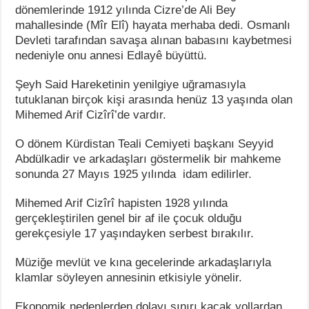
dönemlerinde 1912 yılında Cizre’de Ali Bey
mahallesinde (Mîr Elî) hayata merhaba dedi. Osmanlı
Devleti tarafından savaşa alınan babasını kaybetmesi
nedeniyle onu annesi Edlayê büyüttü.
Şeyh Said Hareketinin yenilgiye uğramasıyla
tutuklanan birçok kişi arasında henüz 13 yaşında olan
Mihemed Arif Cizîrî’de vardır.
O dönem Kürdistan Teali Cemiyeti başkanı Seyyid
Abdülkadir ve arkadaşları göstermelik bir mahkeme
sonunda 27 Mayıs 1925 yılında idam edilirler.
Mihemed Arif Cizîrî hapisten 1928 yılında
gerçekleştirilen genel bir af ile çocuk olduğu
gerekçesiyle 17 yaşındayken serbest bırakılır.
Müziğe mevlüt ve kına gecelerinde arkadaşlarıyla
klamlar söyleyen annesinin etkisiyle yönelir.
Ekonomik nedenlerden dolayı sınırı kaçak yollardan