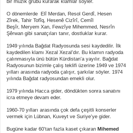
bir müzik grubu kurarak klamlar söyler.
O dönemlerde Elî Merdan, Resol Gerdî, Hesen
Zîrek, Tahir Tofîq, Hesenê Cizîrî, Cemîl
Beşîr, Meryem Xan, Fewzîye Mihemmed, Nesrîn
Şêrwan gibi sanatçıları tanır, dostluklar kurar.
1949 yılında Bağdat Radyosunda sesi kaydedilir. İlk
kaydedilen klamı Xezal Xezal’dır. Bu klamın radyoda
çalınmasıyla ünü bütün Kürdistan’a yayılır. Bağdat
Radyosunun bizimle çalış teklifi üzerine 1949 ve 1974
yılları arasında radyoda çalışır, şarkılar söyler. 1974
yılında Bağdat radyosundan emekli olur.
1979 yılında Hacca gider, döndükten sonra sanatını
icra etmeye devam eder.
1960-70 yılları arasında çok defa çeşitli konserler
vermek için Lübnan, Kuveyt ve Suriye’ye gider.
Bugüne kadar 60’tan fazla kaset çıkaran
Mihemed