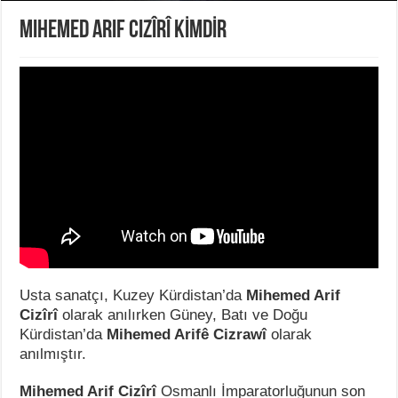
MIHEMED ARIF CIZÎRÎ KİMDİR
Usta sanatçı, Kuzey Kürdistan’da
Mihemed Arif
Cizîrî
olarak anılırken Güney, Batı ve Doğu
Kürdistan’da
Mihemed Arifê Cizrawî
olarak
anılmıştır.
Mihemed Arif Cizîrî
Osmanlı İmparatorluğunun son