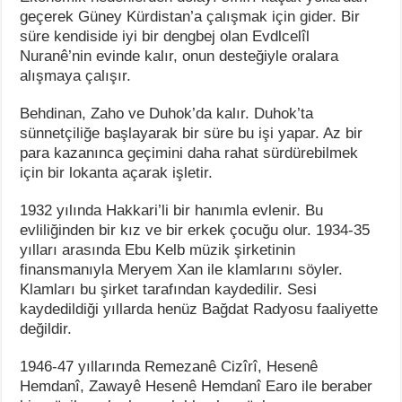
geçerek Güney Kürdistan’a çalışmak için gider. Bir
süre kendiside iyi bir dengbej olan Evdlcelîl
Nuranê’nin evinde kalır, onun desteğiyle oralara
alışmaya çalışır.
Behdinan, Zaho ve Duhok’da kalır. Duhok’ta
sünnetçiliğe başlayarak bir süre bu işi yapar. Az bir
para kazanınca geçimini daha rahat sürdürebilmek
için bir lokanta açarak işletir.
1932 yılında Hakkari’li bir hanımla evlenir. Bu
evliliğinden bir kız ve bir erkek çocuğu olur. 1934-35
yılları arasında Ebu Kelb müzik şirketinin
finansmanıyla Meryem Xan ile klamlarını söyler.
Klamları bu şirket tarafından kaydedilir. Sesi
kaydedildiği yıllarda henüz Bağdat Radyosu faaliyette
değildir.
1946-47 yıllarında Remezanê Cizîrî, Hesenê
Hemdanî, Zawayê Hesenê Hemdanî Earo ile beraber