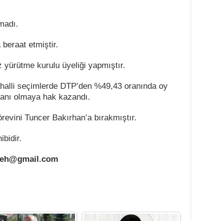
madı.
 beraat etmiştir.
yürütme kurulu üyeliği yapmıştır.
ahalli seçimlerde DTP’den %49,43 oranında oy
kanı olmaya hak kazandı.
revini Tuncer Bakırhan’a bırakmıştır.
bidir.
geh@gmail.com