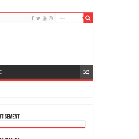
E
rtisement