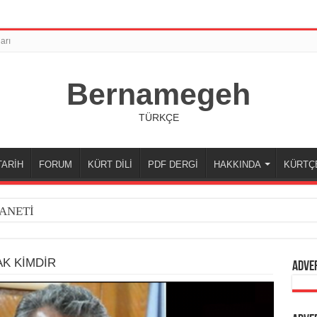
arı
Bernamegeh
TÜRKÇE
TARİH
FORUM
KÜRT DİLİ
PDF DERGİ
HAKKINDA
KÜRTÇ
ANETİ
AK KİMDİR
Adve