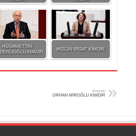
HÜSAMETTİN
MİZGİN IRGAT KİMDİR
DERLİOĞLU KİMDİR
Sonaraki
ORHAN MİROĞLU KİMDİR