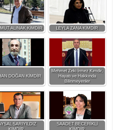
MUT ALINAK KİMDİR
LEYLA ZANA KİMDİR
Mehmet Zeki İrmez Kimdir,
AN DOĞAN KİMDİR
Hayatı ve Hakkında
Bilinmeyenler
AYSAL SARIYILDIZ
SAADET BECERİKLİ
KİMDİR
KİMDİR