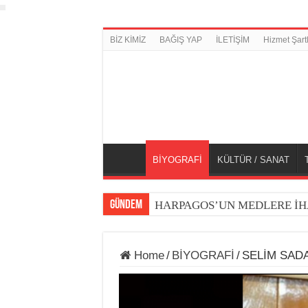
BİZ KİMİZ
BAĞIŞ YAP
İLETİŞİM
Hizmet Şartl
BİYOGRAFİ
KÜLTÜR / SANAT
GÜNDEM
HARPAGOS’UN MEDLERE İH
Home
/
BİYOGRAFİ
/
SELİM SAD