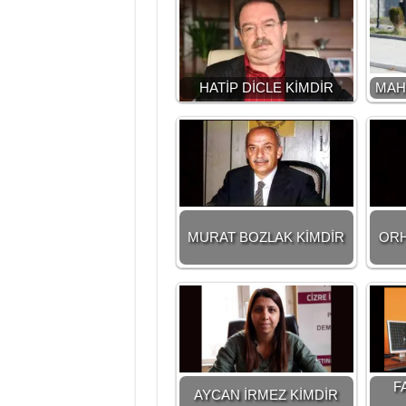
HATİP DİCLE KİMDİR
MAH
MURAT BOZLAK KİMDİR
ORH
F
AYCAN İRMEZ KİMDİR