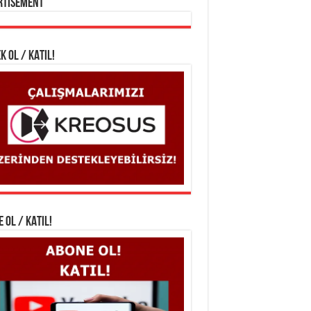
rtisement
K OL / KATIL!
 OL / KATIL!