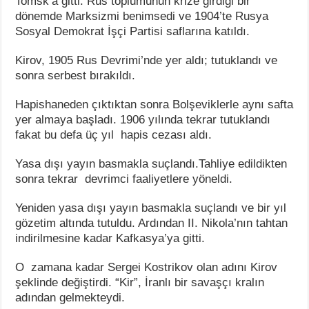
Tomsk’a gitti. Rus toplumunun krize girdiği bir
dönemde Marksizmi benimsedi ve 1904’te Rusya
Sosyal Demokrat İşçi Partisi saflarına katıldı.
Kirov, 1905 Rus Devrimi’nde yer aldı; tutuklandı ve
sonra serbest bırakıldı.
Hapishaneden çıktıktan sonra Bolşeviklerle aynı safta
yer almaya başladı. 1906 yılında tekrar tutuklandı
fakat bu defa üç yıl hapis cezası aldı.
Yasa dışı yayın basmakla suçlandı.Tahliye edildikten
sonra tekrar devrimci faaliyetlere yöneldi.
Yeniden yasa dışı yayın basmakla suçlandı ve bir yıl
gözetim altında tutuldu. Ardından II. Nikola’nın tahtan
indirilmesine kadar Kafkasya’ya gitti.
O zamana kadar Sergei Kostrikov olan adını Kirov
şeklinde değiştirdi. “Kir”, İranlı bir savaşçı kralın
adından gelmekteydi.