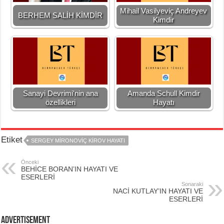
Mihail Vasilyeviç Andreyev
BERHEM SALİH KİMDİR
Kimdir
Sanayi Devrimi'nin ana
Amanda Schull Kimdir
özellikleri
Hayatı
Etiket
SERGEY MİRONOVİÇ KİROV HAYATI
Önceki
BEHİCE BORAN’IN HAYATI VE
ESERLERİ
Sonaraki
NACİ KUTLAY’IN HAYATI VE
ESERLERİ
Advertisement