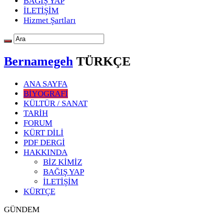
BAĞIŞ YAP
İLETİŞİM
Hizmet Şartları
Bernamegeh
TÜRKÇE
ANA SAYFA
BİYOGRAFİ
KÜLTÜR / SANAT
TARİH
FORUM
KÜRT DİLİ
PDF DERGİ
HAKKINDA
BİZ KİMİZ
BAĞIŞ YAP
İLETİŞİM
KÜRTÇE
GÜNDEM