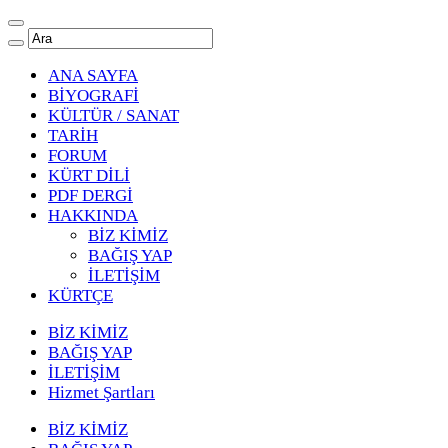
ANA SAYFA
BİYOGRAFİ
KÜLTÜR / SANAT
TARİH
FORUM
KÜRT DİLİ
PDF DERGİ
HAKKINDA
BİZ KİMİZ
BAĞIŞ YAP
İLETİŞİM
KÜRTÇE
BİZ KİMİZ
BAĞIŞ YAP
İLETİŞİM
Hizmet Şartları
BİZ KİMİZ