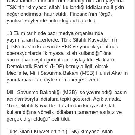
Davanamede Fincancı’nın katıldığı bir canlı yayında
TSK’nin “kimyasal silah” kullandığı iddialarına ilişkin
değerlendirmesi hatırlatıldı, Fincancı’nın “örgüt
yanlısı” söylemde bulunduğu iddia edildi.
18 Ekim tarihinde bazı medya organlarında
yayımlanan haberlerde, Türk Silahlı Kuvvetleri’nin
(TSK) Irak’ın kuzeyinde PKK’ye yönelik yürüttüğü
operasyonlarda “kimyasal silah kullandığı” öne
sürüldü ve çeşitli görüntüler paylaşıldı. Halkların
Demokratik Partisi (HDP) konuyla ilgili olarak
Meclis’te, Milli Savunma Bakanı (MSB) Hulusi Akar’ın
yanıtlaması istemiyle soru önergesi verdi.
Milli Savunma Bakanlığı (MSB) ise yayımladığı basın
açıklamasıyla iddialara tepki gösterdi. Açıklamada,
‘Türk Silahlı Kuvvetleri tarafından kimyasal silah
kullanıldığına yönelik iddiaların tamamen asılsız ve
gerçek dışı olduğu” belirtildi.
Türk Silahlı Kuvvetleri’nin (TSK) kimyasal silah