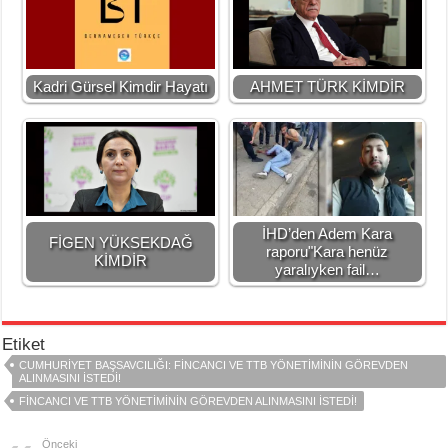
Kadri Gürsel Kimdir Hayatı
AHMET TÜRK KİMDİR
İHD’den Adem Kara
FİGEN YÜKSEKDAĞ
raporu"Kara henüz
KİMDİR
yaralıyken fail…
Etiket
CUMHURIYET BAŞSAVCILIĞI: FINCANCI VE TTB YÖNETIMININ GÖREVDEN
ALINMASINI ISTEDI!
FINCANCI VE TTB YÖNETIMININ GÖREVDEN ALINMASINI ISTEDI!
Önceki