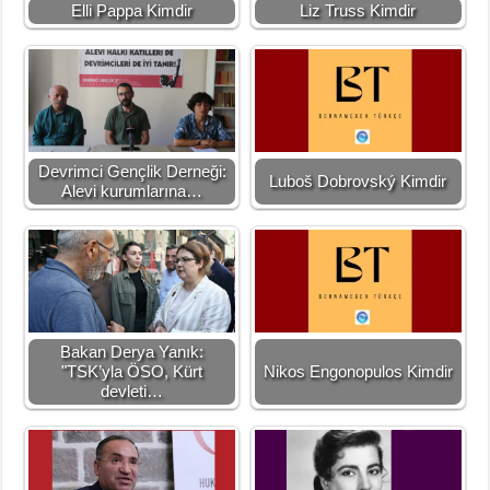
Elli Pappa Kimdir
Liz Truss Kimdir
Devrimci Gençlik Derneği:
Luboš Dobrovský Kimdir
Alevi kurumlarına…
Bakan Derya Yanık:
"TSK’yla ÖSO, Kürt
Nikos Engonopulos Kimdir
devleti…