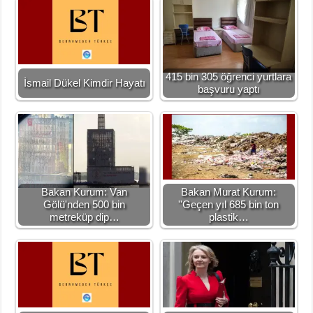
415 bin 305 öğrenci yurtlara
İsmail Dükel Kimdir Hayatı
başvuru yaptı
Bakan Kurum: Van
Bakan Murat Kurum:
Gölü'nden 500 bin
''Geçen yıl 685 bin ton
metreküp dip…
plastik…