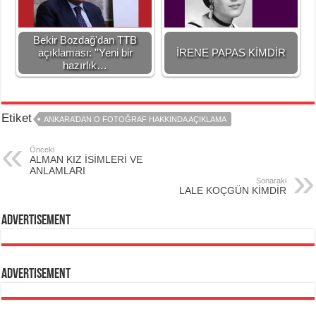
Bekir Bozdağ'dan TTB
açıklaması: ''Yeni bir
İRENE PAPAS KİMDİR
hazırlık…
Etiket
ANKARA’DAN O FOTOĞRAF HAKKINDA AÇIKLAMA
Önceki
ALMAN KIZ İSİMLERİ VE
ANLAMLARI
Sonaraki
LALE KOÇGÜN KİMDİR
Advertisement
Advertisement