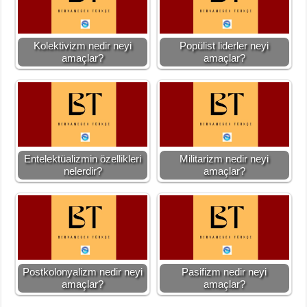
Kolektivizm nedir neyi
Popülist liderler neyi
amaçlar?
amaçlar?
Entelektüalizmin özellikleri
Militarizm nedir neyi
nelerdir?
amaçlar?
Postkolonyalizm nedir neyi
Pasifizm nedir neyi
amaçlar?
amaçlar?