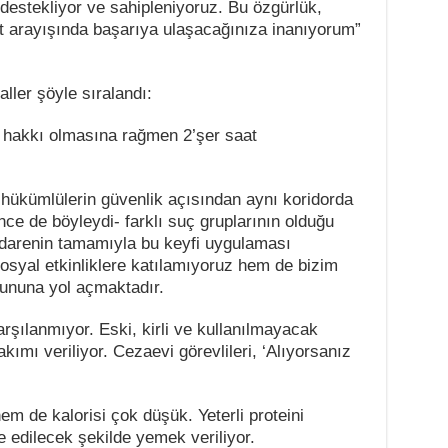
destekliyor ve sahipleniyoruz. Bu özgürlük,
kat arayışında başarıya ulaşacağınıza inanıyorum”
ller şöyle sıralandı:
t hakkı olmasına rağmen 2’şer saat
 hükümlülerin güvenlik açısından aynı koridorda
ce de böyleydi- farklı suç gruplarının olduğu
 İdarenin tamamıyla bu keyfi uygulaması
syal etkinliklere katılamıyoruz hem de bizim
rununa yol açmaktadır.
arşılanmıyor. Eski, kirli ve kullanılmayacak
ımı veriliyor. Cezaevi görevlileri, ‘Alıyorsanız
m de kalorisi çok düşük. Yeterli proteini
e edilecek şekilde yemek veriliyor.