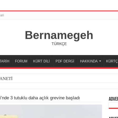
arı
Bernamegeh
TÜRKÇE
TARİH
FORUM
KÜRT DİLİ
PDF DERGİ
HAKKINDA
KÜRTÇ
ANETİ
’nde 3 tutuklu daha açlık grevine başladı
Adve