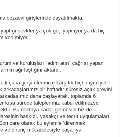
ma cezaevi girişlerinde dayatılmakta.
yaptığı sevkler ya çok geç yapılıyor ya da hiç
m verilmiyor.”
kurum ve kuruluşları “adım atın” çağrısı yapan
larının ağırlaştığını aktardı.
yetli çaba girişimlerimize karşılık hiçbir iyi niyet
 arkadaşlarımız bir haftadır süresiz açlık grevini
3 arkadaşımız daha başlayarak, toplamda 6
er kısa sürede taleplerimiz kabul edilmezse
tir. Bu noktaya kadar gelmesini biz de
aresinin baskıcı, yasakçı ve tecrit uygulamaları
 Son çare olarak bu eylemle ‘direnmek
ade ve direnç mücadelesiyle başarıya