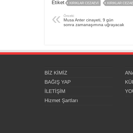
Etiket
KIRIKLAR CEZAEVI
KIRIKLAR CEZAE
Önceki
Musa Anter cinayeti, 9 gün
sonra zamanaşımına uğrayacak
BİZ KİMİZ
AN
BAĞIŞ YAP
KÜ
İLETİŞİM
YO
Hizmet Şartları