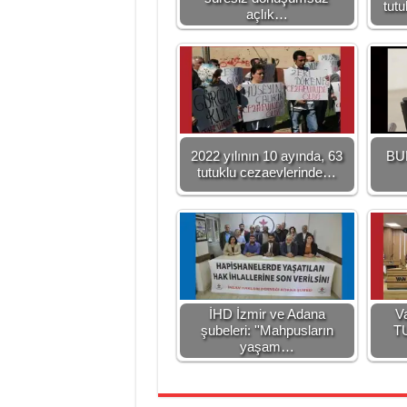
tutu
açlık…
2022 yılının 10 ayında, 63
BU
tutuklu cezaevlerinde…
İHD İzmir ve Adana
V
şubeleri: ''Mahpusların
T
yaşam…