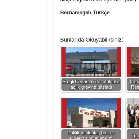
Bernamegeh Türkçe
Bunlarıda Okuyabilirsiniz:
Ereğli Cezaevi’nde tutuklular
İran
açlık grevine başladı
Reş
Politik tutuklular, bu kez
Tut
süresiz dönüşümsüz