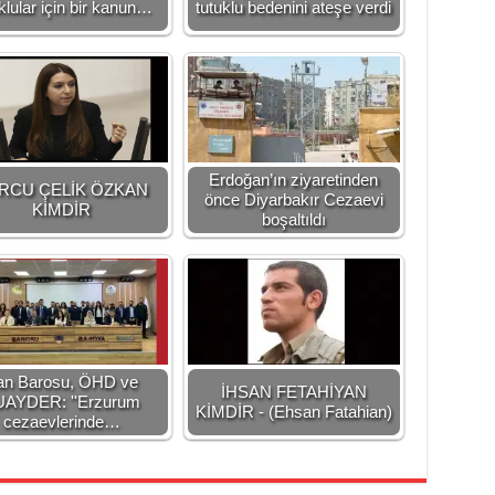
klular için bir kanun…
tutuklu bedenini ateşe verdi
Erdoğan’ın ziyaretinden
RCU ÇELİK ÖZKAN
önce Diyarbakır Cezaevi
KİMDİR
boşaltıldı
an Barosu, ÖHD ve
İHSAN FETAHİYAN
UAYDER: ''Erzurum
KİMDİR - (Ehsan Fatahian)
cezaevlerinde…