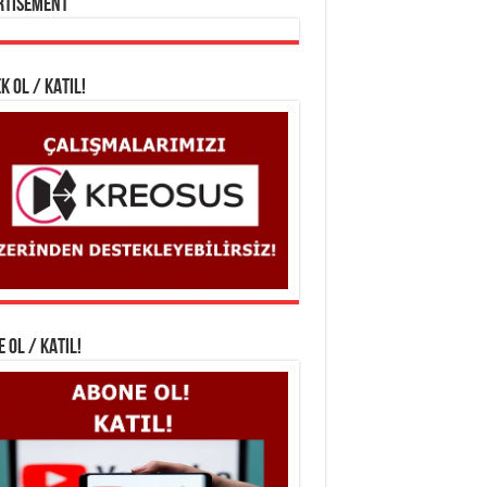
rtisement
K OL / KATIL!
 OL / KATIL!