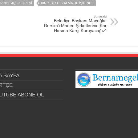
VINDE AÇLIK GREVI
KIRIKLAR CEZAEVINDE İŞKENCE
Sonaraki
Belediye Başkanı Maçoğlu:
Dersim’i Maden Şirketlerinin Kar
Hırsına Karşı Koruyacağız”
A SAYFA
RTÇE
UTUBE ABONE OL