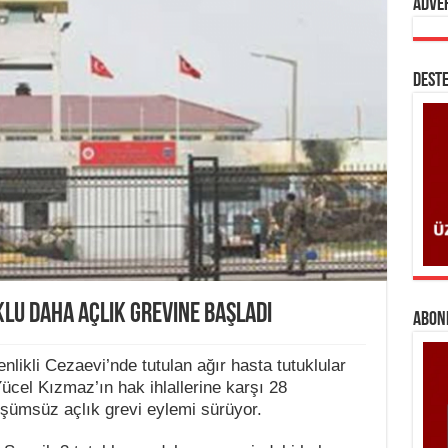
Adve
DESTE
klu daha açlık grevine başladı
ABONE
nlikli Cezaevi’nde tutulan ağır hasta tutuklular
cel Kızmaz’ın hak ihlallerine karşı 28
üşümsüz açlık grevi eylemi sürüyor.