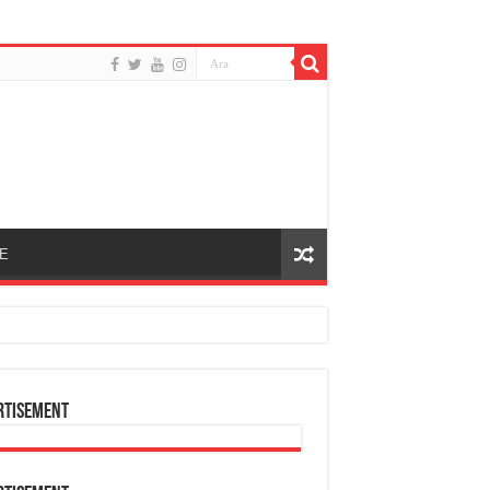
E
rtisement