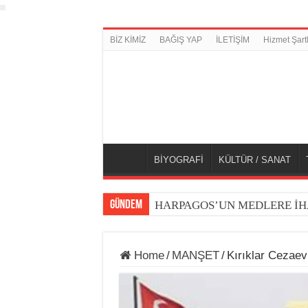
BİZ KİMİZ
BAĞIŞ YAP
İLETİŞİM
Hizmet Şartl
BİYOGRAFİ
KÜLTÜR / SANAT
GÜNDEM
HARPAGOS’UN MEDLERE İH
Home
/
MANŞET
/
Kırıklar Cezaevi