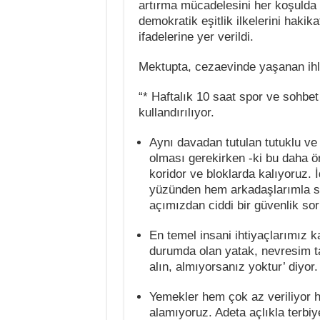
artırma mücadelesini her koşulda 
demokratik eşitlik ilkelerini haki
ifadelerine yer verildi.
Mektupta, cezaevinde yaşanan ihla
“* Haftalık 10 saat spor ve sohbe
kullandırılıyor.
Aynı davadan tutulan tutuklu ve
olması gerekirken -ki bu daha ön
koridor ve bloklarda kalıyoruz.
yüzünden hem arkadaşlarımla so
açımızdan ciddi bir güvenlik so
En temel insani ihtiyaçlarımız k
durumda olan yatak, nevresim tak
alın, almıyorsanız yoktur’ diyor.
Yemekler hem çok az veriliyor he
alamıyoruz. Adeta açlıkla terbiy