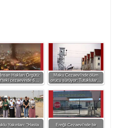
 İnsan Hakları Örgütü:
Maku Cezaevi’nde ölüm
t'teki cezaevinde 6…
orucu sürüyor: Tutuklular…
uklu Yakınları: "Hasta
Ereğli Cezaevi’nde bir