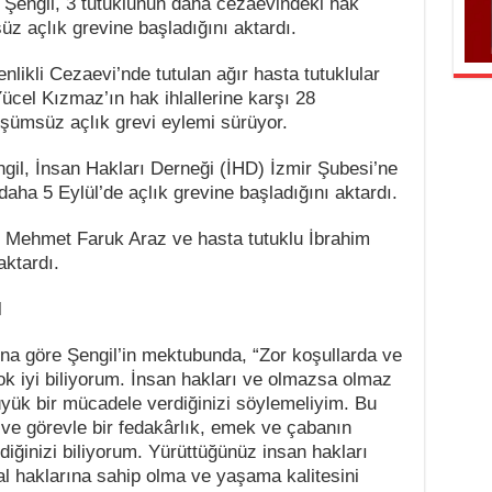
i Şengil, 3 tutuklunun daha cezaevindeki hak
üz açlık grevine başladığını aktardı.
nlikli Cezaevi’nde tutulan ağır hasta tutuklular
cel Kızmaz’ın hak ihlallerine karşı 28
üşümsüz açlık grevi eylemi sürüyor.
gil, İnsan Hakları Derneği (İHD) İzmir Şubesi’ne
aha 5 Eylül’de açlık grevine başladığını aktardı.
, Mehmet Faruk Araz ve hasta tutuklu İbrahim
aktardı.
I
na göre Şengil’in mektubunda, “Zor koşullarda ve
ok iyi biliyorum. İnsan hakları ve olmazsa olmaz
üyük bir mücadele verdiğinizi söylemeliyim. Bu
 ve görevle bir fedakârlık, emek ve çabanın
iğinizi biliyorum. Yürüttüğünüz insan hakları
l haklarına sahip olma ve yaşama kalitesini