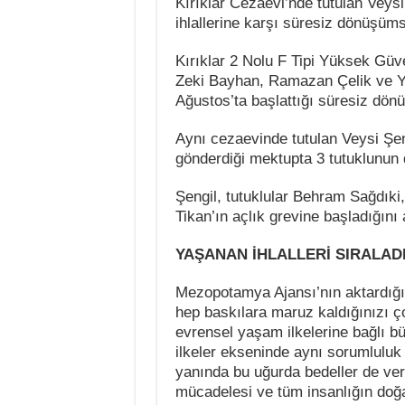
Kırıklar Cezaevi’nde tutulan Veys
ihlallerine karşı süresiz dönüşüms
Kırıklar 2 Nolu F Tipi Yüksek Güve
Zeki Bayhan, Ramazan Çelik ve Yü
Ağustos’ta başlattığı süresiz dön
Aynı cezaevinde tutulan Veysi Şen
gönderdiği mektupta 3 tutuklunun d
Şengil, tutuklular Behram Sağdıki
Tikan’ın açlık grevine başladığını 
YAŞANAN İHLALLERİ SIRALAD
Mezopotamya Ajansı’nın aktardığı
hep baskılara maruz kaldığınızı ç
evrensel yaşam ilkelerine bağlı b
ilkeler ekseninde aynı sorumluluk
yanında bu uğurda bedeller de verd
mücadelesi ve tüm insanlığın doğa