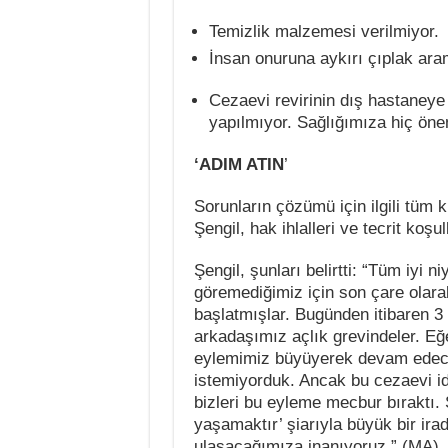
Temizlik malzemesi verilmiyor.
İnsan onuruna aykırı çıplak ara
Cezaevi revirinin dış hastaneye 
yapılmıyor. Sağlığımıza hiç öne
‘ADIM ATIN
’
Sorunların çözümü için ilgili tüm 
Şengil, hak ihlalleri ve tecrit koşul
Şengil, şunları belirtti: “Tüm iyi ni
göremediğimiz için son çare olarak
başlatmışlar. Bugünden itibaren 
arkadaşımız açlık grevindeler. Eğ
eylemimiz büyüyerek devam edecek
istemiyorduk. Ancak bu cezaevi id
bizleri bu eyleme mecbur bıraktı.
yaşamaktır’ şiarıyla büyük bir ir
ulaşacağımıza inanıyoruz.” (MA)