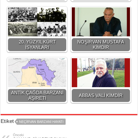
20. YÜZYIL KÜRT
NOŞİRVAN MUSTAFA
İSYANLARI
KİMDİR
ANTİK ÇAĞDA BARZANİ
ABBAS VALİ KİMDİR
AŞİRETİ
Etiket
NEÇİRVAN BARZANİ HAYATI
Önceki