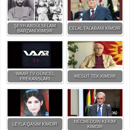
ŞEYH ABDÜLSELAM
CELAL TALABANİ KİMDİR
BARZANİ KİMDİR
WAAR TV GÜNCEL
MESUT TEK KİMDİR
FREKANSLARI
NECMEDDİN KERİM
LEYLA QASİM KİMDİR
KİMDİR