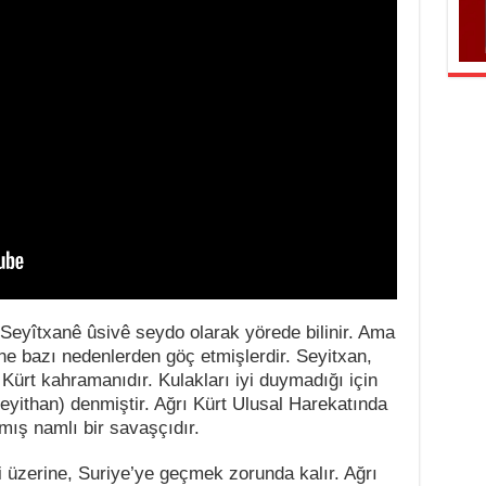
Seyîtxanê ûsivê seydo olarak yörede bilinir. Ama
ne bazı nedenlerden göç etmişlerdir. Seyitxan,
Kürt kahramanıdır. Kulakları iyi duymadığı için
eyithan) denmiştir. Ağrı Kürt Ulusal Harekatında
mış namlı bir savaşçıdır.
i üzerine, Suriye’ye geçmek zorunda kalır. Ağrı