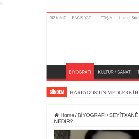
BİZ KİMİZ
BAĞIŞ YAP
İLETİŞİM
Hizmet Şartl
BİYOGRAFİ
KÜLTÜR / SANAT
GÜNDEM
HARPAGOS’UN MEDLERE İH
Home
/
BİYOGRAFİ
/
SEYÎTXANÊ 
NEDİR?