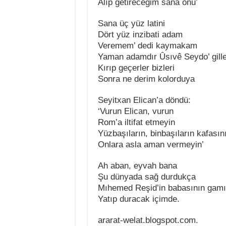
Alıp getireceğim sana onu’
Sana üç yüz latini
Dört yüz inzibati adam
Veremem’ dedi kaymakam
Yaman adamdır Ûsıvê Seydo’ gille
Kırıp geçerler bizleri
Sonra ne derim kolorduya
Seyitxan Elican’a döndü:
‘Vurun Elican, vurun
Rom’a iltifat etmeyin
Yüzbaşıların, binbaşıların kafasın
Onlara asla aman vermeyin’
Ah aban, eyvah bana
Şu dünyada sağ durdukça
Mıhemed Reşid’in babasının gamı
Yatıp duracak içimde.
ararat-welat.blogspot.com.