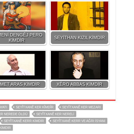
ENİ DENGÊJ PERO
SEYİTHAN KIZIL KİMDİR
KİMDİR
MET ARAS KİMDİR
XÊRO ABBAS KİMDİR
YATI
SEYÎTXANÊ KER KÎMDÎR
SEYÎTXANÊ KER MEZARI
ER NEREDE ÖLDÜ
SEYÎTXANÊ KER NERELİ
SEYÎTXANÊ KERR KİMDİR
SEYÎTXANÊ KERR VE AĞRI İSYANI
KIMDIR