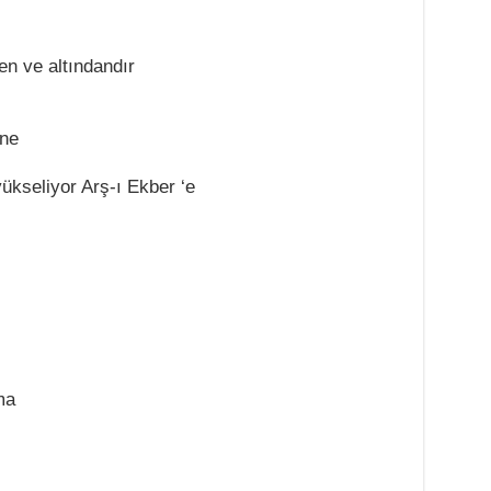
en ve altındandır
öne
yükseliyor Arş-ı Ekber ‘e
ma