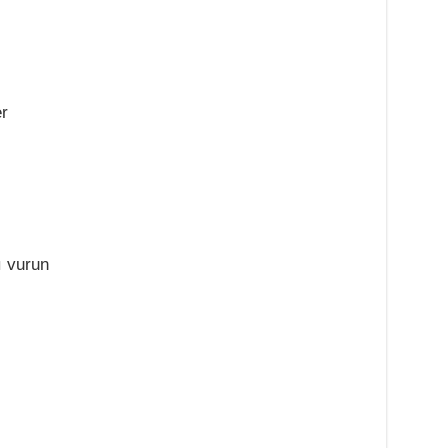
r
ı vurun