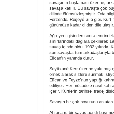
savaşının başlaması üzerine, arkad
savaşa katılır. Bu savaşta çok bü
dilinde ölümsüzleşmiştir. Oda bilg
Ferzende, Reşoyê Sılo gibi, Kürt h
günümüze kadar dilden dile ulaşır
Ağrı yenilgisinden sonra emrindeki 
sınırlarındaki dağlara çekilerek 19
savaş içinde oldu. 1932 yılında, 
son savaşta, tüm arkadaşlarıyla b
Elican’ın yanında durur.
Seyîtxanê Kerr üzerine yakılmış ç
örnek alarak sizlere sunmak istiy
Elîcan ve Feyzo’nun yaptığı kahram
ediliyor. Her mücadele nasıl kahra
içerir. Kürtlerin tarihsel tradejidi
Savaşın bir çok boyutunu anlatan a
Ah anam, bir savaş açıldı başımı