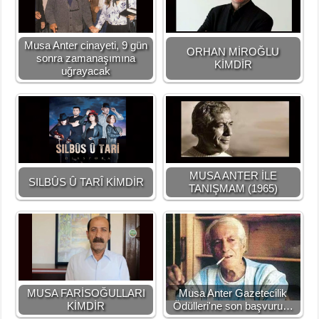
Musa Anter cinayeti, 9 gün
ORHAN MİROĞLU
sonra zamanaşımına
KİMDİR
uğrayacak
MUSA ANTER İLE
SILBÛS Û TARÎ KİMDİR
TANIŞMAM (1965)
MUSA FARİSOĞULLARI
Musa Anter Gazetecilik
KİMDİR
Ödülleri'ne son başvuru…