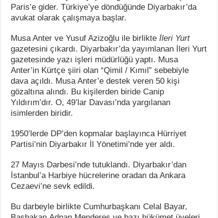
Paris’e gider. Türkiye’ye döndüğünde Diyarbakır’da
avukat olarak çalışmaya başlar.
Musa Anter ve Yusuf Azizoğlu ile birlikte
İleri Yurt
gazetesini çıkardı. Diyarbakır’da yayımlanan İleri Yurt
gazetesinde yazı işleri müdürlüğü yaptı. Musa
Anter’in Kürtçe şiiri olan “Qimil / Kımıl” sebebiyle
dava açıldı. Musa Anter’e destek veren 50 kişi
gözaltına alındı. Bu kişilerden biride Canip
Yıldırım’dır. O, 49’lar Davası’nda yargılanan
isimlerden biridir.
1950’lerde DP’den kopmalar başlayınca Hürriyet
Partisi’nin Diyarbakır İl Yönetimi’nde yer aldı.
27 Mayıs Darbesi’nde tutuklandı. Diyarbakır’dan
İstanbul’a Harbiye hücrelerine oradan da Ankara
Cezaevi’ne sevk edildi.
Bu darbeyle birlikte Cumhurbaşkanı Celal Bayar,
Başbakan Adnan Menderes ve bazı hükümet üyeleri