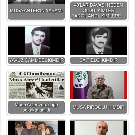
49'LAR DAVASI NEDEN
MUSA ANTER'İN YAŞAMI
OLDU, KİMLER
YARGILANDI, KİMLERE…
YAVUZ ÇAMLIBEL KİMDİR
SAİT ELÇİ KİMDİR
Musa Anter vurulduğu
MUSA PİROĞLU KİMDİR
sokakta anıldı