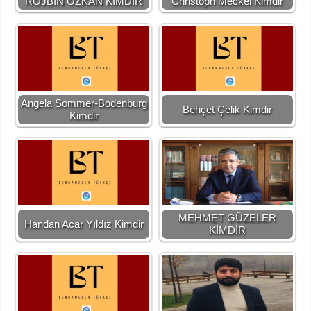
ROJBÎN ÖZKAN KİMDİR
Christoph Meckel Kimdir
Angela Sommer-Bodenburg
Behçet Çelik Kimdir
Kimdir
MEHMET GÜZELER
Handan Acar Yıldız Kimdir
KİMDİR