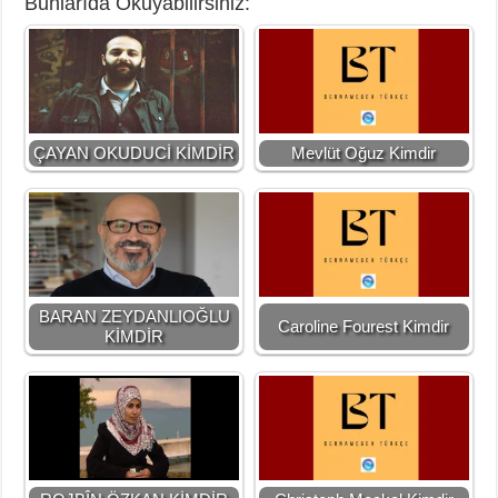
Bunlarıda Okuyabilirsiniz:
ÇAYAN OKUDUCİ KİMDİR
Mevlüt Oğuz Kimdir
BARAN ZEYDANLIOĞLU
Caroline Fourest Kimdir
KİMDİR