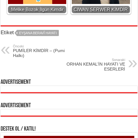
Melike Bozok İlgün Kimdir
CIWAN SERWER KİMDİR
Etiket
EYŞANA BERAVÎ HAYATI
Önceki
PUMİLER KİMDİR – (Pumi
Halkı)
Sonaraki
ORHAN KEMAL’İN HAYATI VE
ESERLERİ
Advertisement
Advertisement
DESTEK OL / KATIL!