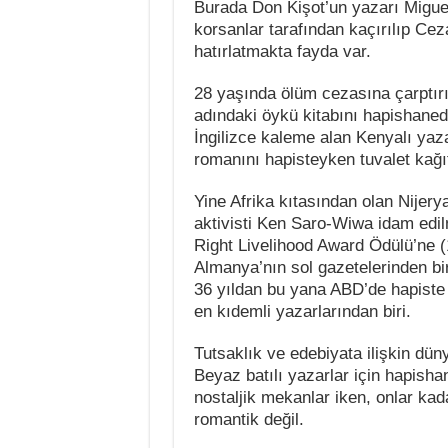
Burada Don Kişot’un yazarı Migue
korsanlar tarafından kaçırılıp Cez
hatırlatmakta fayda var.
28 yaşında ölüm cezasına çarptır
adındaki öykü kitabını hapishaned
İngilizce kaleme alan Kenyalı yaz
romanını hapisteyken tuvalet kağı
Yine Afrika kıtasından olan Nijery
aktivisti Ken Saro-Wiwa idam edil
Right Livelihood Award Ödülü’ne (
Almanya’nın sol gazetelerinden bi
36 yıldan bu yana ABD’de hapiste
en kıdemli yazarlarından biri.
Tutsaklık ve edebiyata ilişkin dü
Beyaz batılı yazarlar için hapisha
nostaljik mekanlar iken, onlar ka
romantik değil.