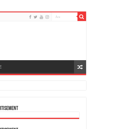
E
rtisement