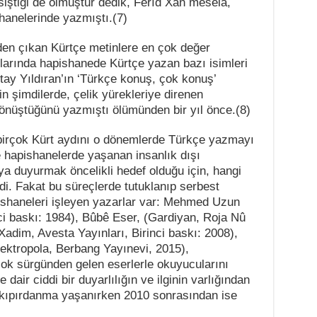
iştiği de olmuştur dedik, Ferîd Xan mesela,
shanelerinde yazmıştı.(7)
den çıkan Kürtçe metinlere en çok değer
zılarında hapishanede Kürtçe yazan bazı isimleri
tay Yıldıran’ın ‘Türkçe konuş, çok konuş’
in şimdilerde, çelik yürekleriye direnen
 dönüştüğünü yazmıştı ölümünden bir yıl önce.(8)
 birçok Kürt aydını o dönemlerde Türkçe yazmayı
de hapishanelerde yaşanan insanlık dışı
a duyurmak öncelikli hedef olduğu için, hangi
ldi. Fakat bu süreçlerde tutuklanıp serbest
ishaneleri işleyen yazarlar var: Mehmed Uzun
ci baskı: 1984), Bûbê Eser, (Gardiyan, Roja Nû
(Xadim, Avesta Yayınları, Birinci baskı: 2008),
ktropola, Berbang Yayınevi, 2015),
 çok sürgünden gelen eserlerle okuyucularını
air ciddi bir duyarlılığın ve ilginin varlığından
 kıpırdanma yaşanırken 2010 sonrasından ise