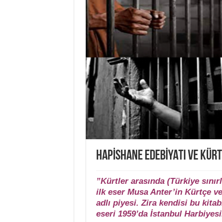
HAPİSHANE EDEBİYATI VE KÜR
”Kürtler arasında (Türkiye sınır
ilk eser Musa Anter’in Kürtçe v
adlı piyesi. Zira kendisi bu kit
eseri 1959’da İstanbul Harbiyes