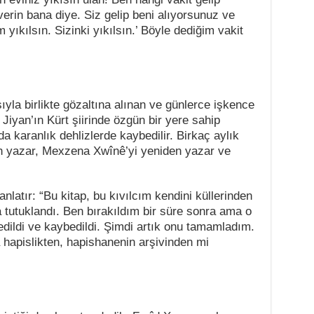
erin bana diye. Siz gelip beni alıyorsunuz ve
yıkılsın. Sizinki yıkılsın.’ Böyle dediğim vakit
yla birlikte gözaltına alınan ve günlerce işkence
Jiyan’ın Kürt şiirinde özgün bir yere sahip
 karanlık dehlizlerde kaybedilir. Birkaç aylık
an yazar, Mexzena Xwînê’yi yeniden yazar ve
nlatır: “Bu kitap, bu kıvılcım kendini küllerinden
da tutuklandı. Ben bırakıldım bir süre sonra ama o
edildi ve kaybedildi. Şimdi artık onu tamamladım.
apislikten, hapishanenin arşivinden mi