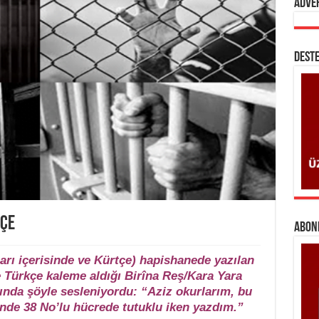
Adve
DESTE
TÇE
ABONE
ları içerisinde ve Kürtçe) hapishanede yazılan
e Türkçe kaleme aldığı Birîna Reş/Kara Yara
abında şöyle sesleniyordu: “Aziz okurlarım, bu
inde 38 No’lu hücrede tutuklu iken yazdım.”