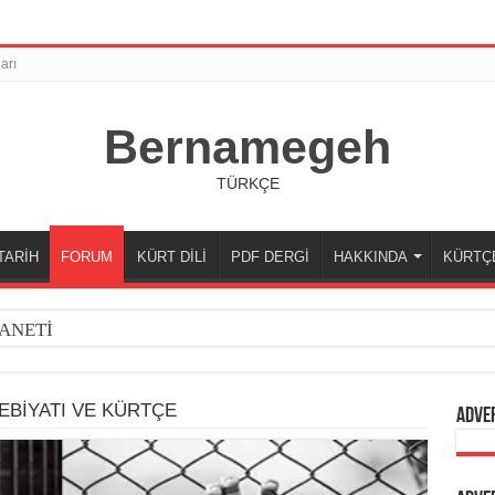
arı
Bernamegeh
TÜRKÇE
TARİH
FORUM
KÜRT DİLİ
PDF DERGİ
HAKKINDA
KÜRTÇ
ANETİ
EBİYATI VE KÜRTÇE
Adve