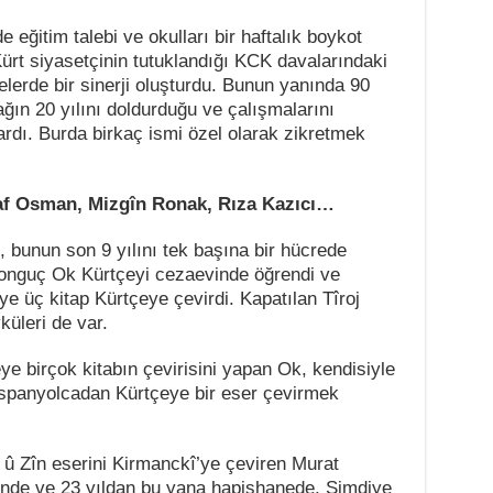
 eğitim talebi ve okulları bir haftalık boykot
Kürt siyasetçinin tutuklandığı KCK davalarındaki
lerde bir sinerji oluşturdu. Bunun yanında 90
ağın 20 yılını doldurduğu ve çalışmalarını
lardı. Burda birkaç ismi özel olarak zikretmek
f Osman, Mizgîn Ronak, Rıza Kazıcı…
, bunun son 9 yılını tek başına bir hücrede
n Tonguç Ok Kürtçeyi cezaevinde öğrendi ve
e üç kitap Kürtçeye çevirdi. Kapatılan Tîroj
üleri de var.
e birçok kitabın çevirisini yapan Ok, kendisiyle
 İspanyolcadan Kürtçeye bir eser çevirmek
 Zîn eserini Kirmanckî’ye çeviren Murat
nde ve 23 yıldan bu yana hapishanede. Şimdiye