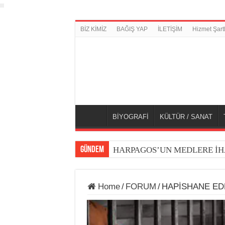
BİZ KİMİZ
BAĞIŞ YAP
İLETİŞİM
Hizmet Şartl
BİYOGRAFİ
KÜLTÜR / SANAT
GÜNDEM
HARPAGOS’UN MEDLERE İH
Home
/
FORUM
/
HAPİSHANE ED