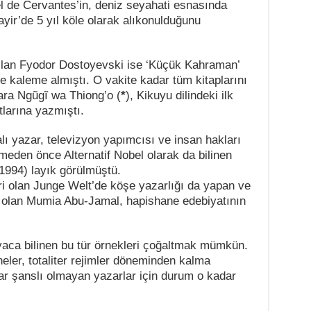
l de Cervantes’in, deniz seyahati esnasında
ayir’de 5 yıl köle olarak alıkonulduğunu
ılan Fyodor Dostoyevski ise ‘Küçük Kahraman’
e kaleme almıştı. O vakite kadar tüm kitaplarını
ara Ngũgĩ wa Thiong’o (
*
), Kikuyu dilindeki ilk
tlarına yazmıştı.
alı yazar, televizyon yapımcısı ve insan hakları
meden önce Alternatif Nobel olarak da bilinen
1994) layık görülmüştü.
ri olan Junge Welt’de köşe yazarlığı da yapan ve
 olan Mumia Abu-Jamal, hapishane edebiyatının
nyaca bilinen bu tür örnekleri çoğaltmak mümkün.
neler, totaliter rejimler döneminden kalma
dar şanslı olmayan yazarlar için durum o kadar