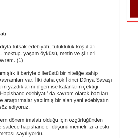
atı
ıyla tutsak edebiyatı, tutukluluk koşulları
j, mektup, yaşam öyküsü, metin ve şiirleri
avram. (1)
lık itibariyle dillerüstü bir niteliğe sahip
 kavramları var. İlki daha çok İkinci Dünya Savaşı
n yazdıklarını diğeri ise kalanların çektiği
. ‘Hapishane edebiyatı’ da kavram olarak bazıları
 araştırmalar yapılmış bir alan yani edebiyatın
söz ediyoruz.
rn dönem imalatı olduğu için özgürlüğünden
e sadece hapishaneler düşünülmemeli, zira eski
 metası sayılıyordu.