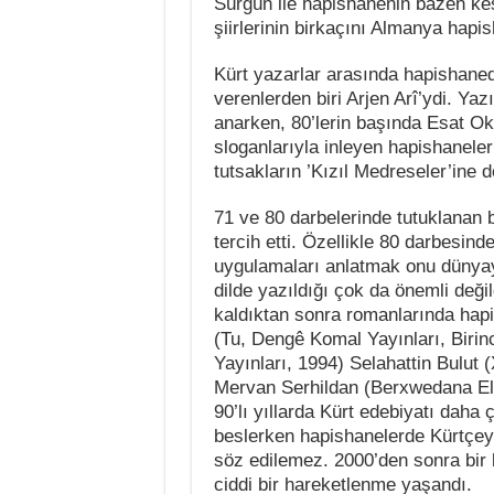
Sürgün ile hapishanenin bazen kes
şiirlerinin birkaçını Almanya hapi
Kürt yazarlar arasında hapishane
verenlerden biri Arjen Arî’ydi. Ya
anarken, 80’lerin başında Esat Ok
sloganlarıyla inleyen hapishaneler
tutsakların ’Kızıl Medreseler’ine
71 ve 80 darbelerinde tutuklanan
tercih etti. Özellikle 80 darbesin
uygulamaları anlatmak onu dünyay
dilde yazıldığı çok da önemli deği
kaldıktan sonra romanlarında hap
(Tu, Dengê Komal Yayınları, Birin
Yayınları, 1994) Selahattin Bulut 
Mervan Serhildan (Berxwedana Ele
90’lı yıllarda Kürt edebiyatı daha
beslerken hapishanelerde Kürtçeye d
söz edilemez. 2000’den sonra bir
ciddi bir hareketlenme yaşandı.