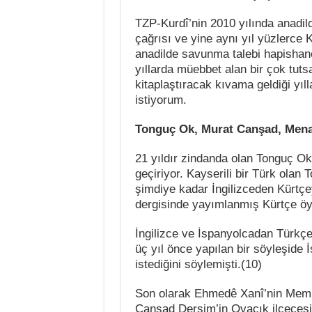
TZP-Kurdî’nin 2010 yılında anadilde
çağrısı ve yine aynı yıl yüzlerce 
anadilde savunma talebi hapishane
yıllarda müebbet alan bir çok tuts
kitaplaştıracak kıvama geldiği yıl
istiyorum.
Tonguç Ok, Murat Canşad, Mena
21 yıldır zindanda olan Tonguç Ok
geçiriyor. Kayserili bir Türk ola
şimdiye kadar İngilizceden Kürtçey
dergisinde yayımlanmış Kürtçe öyk
İngilizce ve İspanyolcadan Türkçey
üç yıl önce yapılan bir söyleşide
istediğini söylemişti.(10)
Son olarak Ehmedê Xanî’nin Mem û
Canşad Dersim’in Ovacık ilçecesi