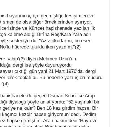
is hayatının iç içe geçmişliği, kesişimleri ve
kısmen de olsa diğer örneklerinden ayırıyor.
ı içerisinde ve Kürtçe) hapishanede yazılan ilk
çe kaleme aldığı Birîna Reş/Kara Yara adlı
şöyle sesleniyordu: “Aziz okurlarım, bu eseri
No’lu hücrede tutuklu iken yazdım.”(2)
 yere sahip’(3) diyen Mehmed Uzun’un
olduğu dergi ise şöyle duyuruyordu
 sayısı çıktığı gün yani 21 Mart 1976’da, dergi
rilerek toplatıldı. Bu nedenle yazı işleri müdürü
’(4)
nı hapishanelerde geçen Osman Sebrî ise Arap
ı diyalogu şöyle anlatıyordu: “52 yaşınaki bir
geriye ne kalır? Ben 18 kez girdim hapse. Bir
 kaçıncı kezdir hapse giriyorsun’ dedi. Dedim
kez hapse girmiştim. Arap hakim dedi ‘Hay evi
n eviniz yıkısın ulan! Ben hangi vakit gelip