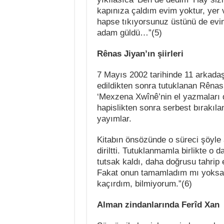
kapınıza çaldım evim yoktur, yer v
hapse tıkıyorsunuz üstünü de evim 
adam güldü…”(5)
Rênas Jiyan’ın şiirleri
7 Mayıs 2002 tarihinde 11 arkadaşı
edildikten sonra tutuklanan Rênas 
‘Mexzena Xwînê’nin el yazmaları da
hapislikten sonra serbest bırakıl
yayımlar.
Kitabın önsözünde o süreci şöyle a
diriltti. Tutuklanmamla birlikte o 
tutsak kaldı, daha doğrusu tahrip 
Fakat onun tamamladım mı yoksa h
kaçırdım, bilmiyorum.”(6)
Alman zindanlarında Ferîd Xan