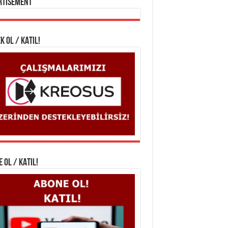
rtisement
K OL / KATIL!
 OL / KATIL!