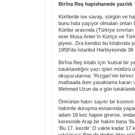
Birîna Reş hapishanede yazıldı
Kürtlerde ise savaş, sürgün ve hap
bunu hala yaşıyor olmaları onları 
Kürtler arasında (Türkiye sınırlar
eser Musa Anter’in Kürtçe ve Türk
piyesi. Zira kendisi bu kitabında 
1959’da İstanbul Harbiyesinde 38 
Birîna Reş kitabı için ‘kutsal bir
tutuklandığını yazı işleri müdürü 
okuyucularına: ‘Rızgari’nin birinci
matbaada iken yasaklama kararı ve
Mehmed Uzun da o gün tutuklandı.
Ömrünün hatırı sayılır bir kısmı
hakimle duruşma esnasında yaşadığ
adam 18 kez hapse girerse, ondan 
keresinde Arap bir hakim bana ‘Bu
‘Bu 17. kezdir’ O vakte kadar 17 
yıkılasıca’ Ben de dedim ‘Hay sizi