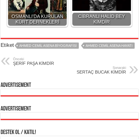
OSMANLI'DA KURULAN
CİBRANLI HALİD BEY
KÜRT DERNEKLERİ
KİMDİR
Etiket
AHMED CEMİL ASENA BİYOGRAFİSİ
AHMED CEMİL ASENA HAYATI
Önceki
ŞERİF PAŞA KİMDİR
Sonaraki
SERTAÇ BUCAK KİMDİR
Advertisement
Advertisement
DESTEK OL / KATIL!