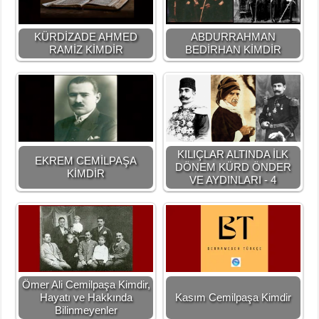
KÜRDİZADE AHMED
ABDURRAHMAN
RAMİZ KİMDİR
BEDİRHAN KİMDİR
KILIÇLAR ALTINDA İLK
EKREM CEMİLPAŞA
DÖNEM KÜRD ÖNDER
KİMDİR
VE AYDINLARI - 4
Ömer Ali Cemilpaşa Kimdir,
Hayatı ve Hakkında
Kasım Cemilpaşa Kimdir
Bilinmeyenler