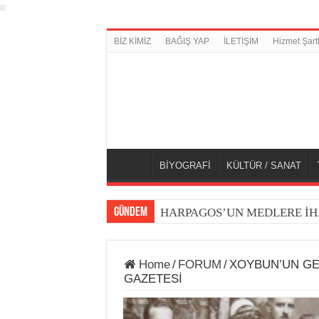
BİZ KİMİZ
BAĞIŞ YAP
İLETİŞİM
Hizmet Şartl
BİYOGRAFİ
KÜLTÜR / SANAT
GÜNDEM
HARPAGOS’UN MEDLERE İH
Home
/
FORUM
/
XOYBUN’UN GE
GAZETESİ