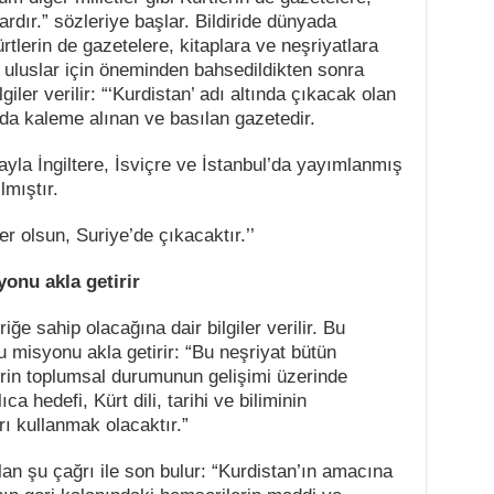
vardır.” sözleriye başlar. Bildiride dünyada
rtlerin de gazetelere, kitaplara ve neşriyatlara
in uluslar için öneminden bahsedildikten sonra
iler verilir: “‘Kurdistan’ adı altında çıkacak olan
’da kaleme alınan ve basılan gazetedir.
yla İngiltere, İsviçre ve İstanbul’da yayımlanmış
lmıştır.
r olsun, Suriye’de çıkacaktır.’’
onu akla getirir
ğe sahip olacağına dair bilgiler verilir. Bu
u misyonu akla getirir: “Bu neşriyat bütün
lerin toplumsal durumunun gelişimi üzerinde
a hedefi, Kürt dili, tarihi ve biliminin
rı kullanmak olacaktır.”
lan şu çağrı ile son bulur: “Kurdistan’ın amacına