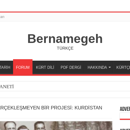
arı
Bernamegeh
TÜRKÇE
TARİH
FORUM
KÜRT DİLİ
PDF DERGİ
HAKKINDA
KÜRTÇ
ANETİ
RÇEKLEŞMEYEN BİR PROJESİ: KURDİSTAN
Adve