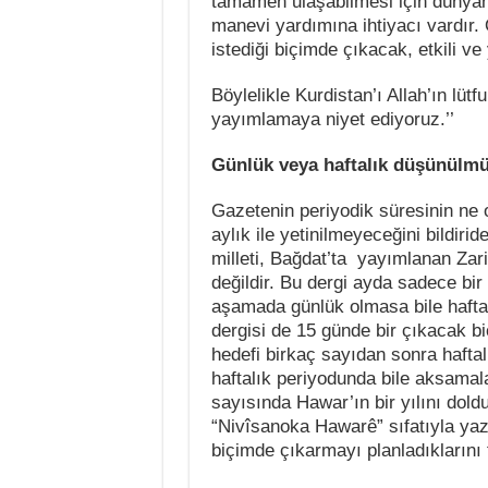
tamamen ulaşabilmesi için dünyan
manevi yardımına ihtiyacı vardır.
istediği biçimde çıkacak, etkili ve 
Böylelikle Kurdistan’ı Allah’ın lü
yayımlamaya niyet ediyoruz.’’
Günlük veya haftalık düşünülm
Gazetenin periyodik süresinin ne o
aylık ile yetinilmeyeceğini bildir
milleti, Bağdat’ta
yayımlanan Zari
değildir. Bu dergi ayda sadece bi
aşamada günlük olmasa bile haftalı
dergisi de 15 günde bir çıkacak 
hedefi birkaç sayıdan sonra haftal
haftalık periyodunda bile aksamala
sayısında Hawar’ın bir yılını dold
“Nivîsanoka Hawarê” sıfatıyla yaz
biçimde çıkarmayı planladıklarını 