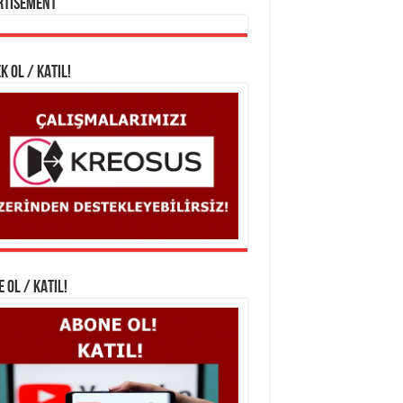
rtisement
K OL / KATIL!
 OL / KATIL!