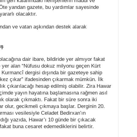
ın geri kalanındaki hemşerilerin maddi ve
 Öte yandan gazete, bu yardımlar sayesinde
yararlı olacaktır.
tfundan ve vatan aşkından destek alarak
üş
lacağına dair ibare, bildiride yer almıyor fakat
ide yer alan “Nüfusu dokuz milyonu geçen Kürt
 Kurmancî dergisi dışında bir gazeteye sahip
r kez çıkar” ifadesinden çıkarmak mümkün. İlk
k çıkarılacağı hesap edilmiş olabilir. Zira Hawar
biçimde yayın hayatına başlamasına rağmen asıl
ık olarak çıkmaktı. Fakat bir süre sonra iki
r olur, gecikmeli çıkmaya başlar. Derginin 20.
urması vesilesiyle Celadet Bedirxan’ın
dığı yazıda, Hawar’ı 10 günde bir çıkacak
fakat buna cesaret edemediklerini belirtir.