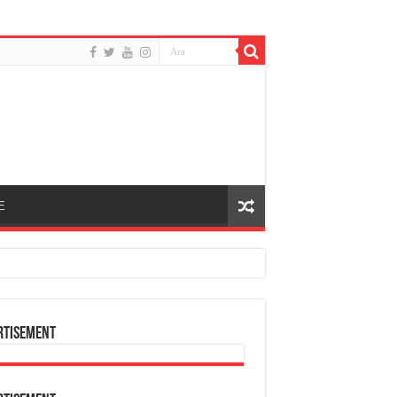
E
rtisement