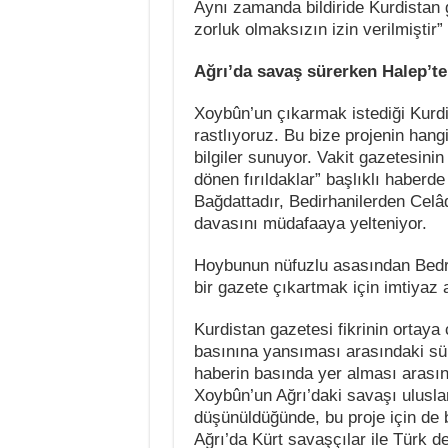
Aynı zamanda bildiride Kurdistan 
zorluk olmaksızın izin verilmiştir” b
Ağrı’da savaş sürerken Halep’t
Xoybûn’un çıkarmak istediği Kurdi
rastlıyoruz. Bu bize projenin hang
bilgiler sunuyor. Vakit gazetesini
dönen fırıldaklar” başlıklı haberd
Bağdattadır, Bedirhanilerden Celâ
davasını müdafaaya yelteniyor.
Hoybunun nüfuzlu asasından Bedrih
bir gazete çıkartmak için imtiyaz a
Kurdistan gazetesi fikrinin ortaya
basınına yansıması arasındaki sür
haberin basında yer alması arasın
Xoybûn’un Ağrı’daki savaşı ulusla
düşünüldüğünde, bu proje için de b
Ağrı’da Kürt savaşçılar ile Türk d