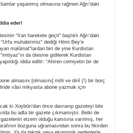
atliamlar yaşanmış olmasına rağmen Ağrı’daki
ddia eder!
esinin “İran harekete geçti” başlıklı Ağrı’daki
de “Urfa muhabirimiz” dediği Hilmi Bey’e
ayan malûmat”lardan biri de yine Kurdistan
imtiyaz”ın da ötesine gidilerek Kurdistan
apıldığı iddia edilir: “Ahiren cemiyetin bir de
e almasını [olmasını] milli ve dinî (!) bir borç
bilinde vâsi mikyasta abone yazmak için
cak ki Xoybûn’dan önce davranıp gazeteyi bile
yılda bu adla bir gazete çıkmamıştır. Belki de
gazetenin elzem olduğu kanısına varılmış, her
 tarafının bozguna uğramasından sonra bu fikirden
rilmiş. Ya da teknik veya ekonomik nedenlerle