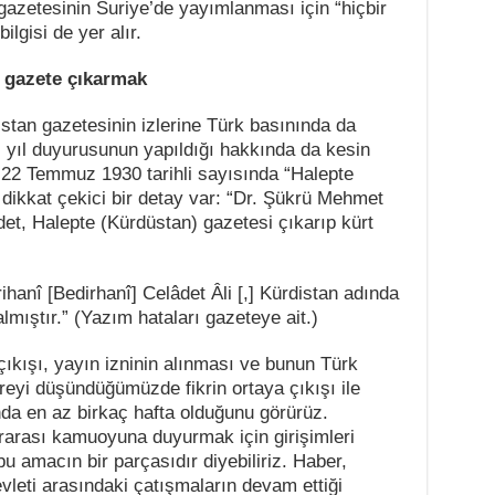
gazetesinin Suriye’de yayımlanması için “hiçbir
ilgisi de yer alır.
e gazete çıkarmak
stan gazetesinin izlerine Türk basınında da
i yıl duyurusunun yapıldığı hakkında da kesin
n 22 Temmuz 1930 tarihli sayısında “Halepte
e dikkat çekici bir detay var: “Dr. Şükrü Mehmet
det, Halepte (Kürdüstan) gazetesi çıkarıp kürt
anî [Bedirhanî] Celâdet Âli [,] Kürdistan adında
lmıştır.” (Yazım hataları gazeteye ait.)
 çıkışı, yayın izninin alınması ve bunun Türk
eyi düşündüğümüzde fikrin ortaya çıkışı ile
da en az birkaç hafta olduğunu görürüz.
rarası kamuoyuna duyurmak için girişimleri
u amacın bir parçasıdır diyebiliriz. Haber,
evleti arasındaki çatışmaların devam ettiği