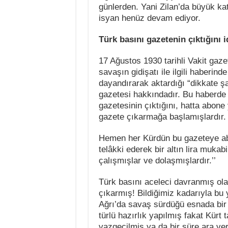
günlerden. Yani Zilan’da büyük k
isyan henüz devam ediyor.
Türk basını gazetenin çıktığını i
17 Ağustos 1930 tarihli Vakit gazet
savaşın gidişatı ile ilgili haberin
dayandırarak aktardığı “dikkate ş
gazetesi hakkındadır. Bu haberde “
gazetesinin çıktığını, hatta abone y
gazete çıkarmağa başlamışlardır.
Hemen her Kürdün bu gazeteye abon
telâkki ederek bir altın lira muka
çalışmışlar ve dolaşmışlardır.’’
Türk basını aceleci davranmış ola
çıkarmış! Bildiğimiz kadarıyla bu 
Ağrı’da savaş sürdüğü esnada bir 
türlü hazırlık yapılmış fakat Kürt
vazgeçilmiş ya da bir süre ara ve