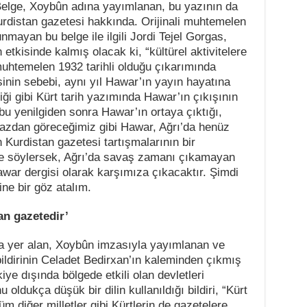
. Belge, Xoybûn adına yayımlanan, bu yazının da
rdistan gazetesi hakkında. Orijinali muhtemelen
unmayan bu belge ile ilgili Jordi Tejel Gorgas,
etkisinde kalmış olacak ki, “kültürel aktivitelere
uhtemelen 1932 tarihli olduğu çıkarımında
sinin sebebi, aynı yıl Hawar’ın yayın hayatına
iği gibi Kürt tarih yazımında Hawar’ın çıkışının
 bu yenilgiden sonra Hawar’ın ortaya çıktığı,
irazdan göreceğimiz gibi Hawar, Ağrı’da henüz
urdistan gazetesi tartışmalarının bir
le söylersek, Ağrı’da savaş zamanı çıkamayan
war dergisi olarak karşımıza çıkacaktır. Şimdi
ne bir göz atalım.
an gazetedir’
ta yer alan, Xoybûn imzasıyla yayımlanan ve
ildirinin Celadet Bedirxan’ın kaleminden çıkmış
ye dışında bölgede etkili olan devletleri
oldukça düşük bir dilin kullanıldığı bildiri, “Kürt
 diğer milletler gibi Kürtlerin de gazetelere,