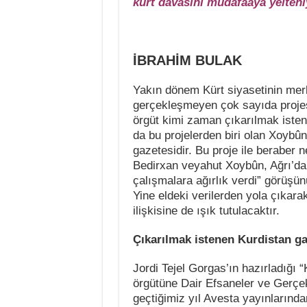
kürt davasını müdafaaya yelteni
İBRAHİM BULAK
Yakın dönem Kürt siyasetinin mer
gerçekleşmeyen çok sayıda projes
örgüt kimi zaman çıkarılmak isten
da bu projelerden biri olan Xoybû
gazetesidir. Bu proje ile beraber 
Bedirxan veyahut Xoybûn, Ağrı’daki
çalışmalara ağırlık verdi” görüşü
Yine eldeki verilerden yola çıkara
ilişkisine de ışık tutulacaktır.
Çıkarılmak istenen Kurdistan ga
Jordi Tejel Gorgas’ın hazırladığı “
örgütüne Dair Efsaneler ve Gerçek
geçtiğimiz yıl Avesta yayınlarında