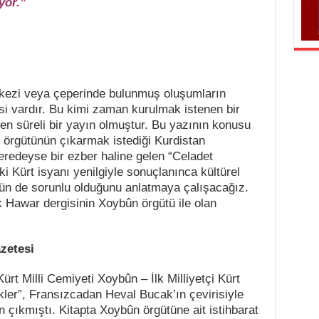
yor.”
kezi veya çeperinde bulunmuş oluşumların
i vardır. Bu kimi zaman kurulmak istenen bir
en süreli bir yayın olmuştur. Bu yazının konusu
n örgütünün çıkarmak istediği Kurdistan
neredeyse bir ezber haline gelen “Celadet
 Kürt isyanı yenilgiyle sonuçlanınca kültürel
nün de sorunlu olduğunu anlatmaya çalışacağız.
k Hawar dergisinin Xoybûn örgütü ile olan
zetesi
Kürt Milli Cemiyeti Xoybûn – İlk Milliyetçi Kürt
ler”, Fransızcadan Heval Bucak’ın çevirisiyle
n çıkmıştı. Kitapta Xoybûn örgütüne ait istihbarat