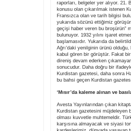
raporları, belgeler yer alıyor. 21
konusu olan çıkarılmak istenen Ku
Fransızca olan ve tarih bilgisi bul
yukarıda sözünü ettiğimiz görüşün 
geçişi haber veren bu broşürün” m
bulunuyor. 1932 yılını işaret etme
başlamasıdır. Yukarıda da belirtild
Ağrı’daki yenilginin ürünü olduğu,
kabul gören bir görüştür. Fakat b
direniş devam ederken çıkamayan K
sonucudur. Daha doğru bir ifadey
Kurdistan gazetesi, daha sonra Ha
bu bahsi geçen Kurdistan gazetesi
‘Mısır’da kaleme alınan ve basıl
Avesta Yayınlarından çıkan kitap
Kurdistan gazetesini müjdeleyen b
olması kuvvetle muhtemeldir. Türki
karşısına almayacak ve siyasi tonu 
kardeşlerimiz, dünyada yaşayan tüm