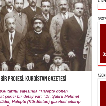
Adve
DESTE
ABONE
İR PROJESİ: KURDİSTAN GAZETESİ
30 tarihli sayısında “Halepte dönen
kkat çekici bir detay var: “Dr. Şükrü Mehmet
lâdet, Halepte (Kürdüstan) gazetesi çıkarıp