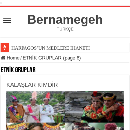
Bernamegeh
TÜRKÇE
HARPAGOS’UN MEDLERE İHANETİ
DÜNYA KUPASI 2026’DA TOP ARDINDA KOŞAN(LAR)
Home
/
ETNİK GRUPLAR (page 6)
ETNİK GRUPLAR
KALAŞLAR KİMDİR