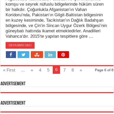
komşu ve seyrek nüfuslu bölgelerinde hüküm süren
bir halkdır. Çoğunlukla Afganistan’ın Vahan
Koridoru’nda, Pakistan’ın Gilgit-Baltistan bölgesinin
en kuzey kesiminde, Tacikistan’ın Dağlık Badahşan
bölgesinde, ve Çin’in Sincan Uygur Özerk Bölgesi’nin
güneybatı hattında ikamet etmektedirler. Anadilleri
Vahanca’dır. 2015’te yapılan tespitlere göre …
DEVAMINI OKU
6
« First
...
«
4
5
7
8
»
Page 6 of 8
Advertisement
Advertisement