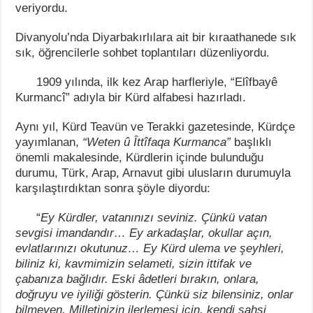
veriyordu.
Divanyolu’nda Diyarbakırlılara ait bir kıraathanede sık
sık, öğrencilerle sohbet toplantıları düzenliyordu.
1909 yılında, ilk kez Arap harfleriyle, “Elîfbayê
Kurmancî” adıyla bir Kürd alfabesi hazırladı.
Aynı yıl, Kürd Teavün ve Terakki gazetesinde, Kürdçe
yayımlanan,
“Weten û Îttîfaqa Kurmanca”
başlıklı
önemli makalesinde, Kürdlerin içinde bulunduğu
durumu, Türk, Arap, Arnavut gibi ulusların durumuyla
karşılaştırdıktan sonra şöyle diyordu:
“
Ey Kürdler, vatanınızı seviniz. Çünkü vatan
sevgisi imandandır… Ey arkadaşlar, okullar açın,
evlatlarınızı okutunuz… Ey Kürd ulema ve şeyhleri,
biliniz ki, kavmimizin selameti, sizin ittifak ve
çabanıza bağlıdır. Eski âdetleri bırakın, onlara,
doğruyu ve iyiliği gösterin. Çünkü siz bilensiniz, onlar
bilmeyen. Milletinizin ilerlemesi için, kendi şahsi