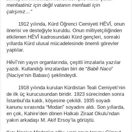
menfaatiniz için değil vatanın menfaati için
çalışınız…”
1912 yılında, Kürd Öğrenci Cemiyeti HÊVÎ
,
onun
önerisi ve desteğiyle kuruldu. Onun milliyetçiliğinden
etkilenen HÊVÎ kadrosundaki Kürd gençleri, sonraki
yıllarda Kürd ulusal mücadelesinde önemli görevler
yaptılar.
Hêvî’nin yayın organlarında, çeşitli imzalarla yazılar
yazdı. Kullandığı imzalardan biri de “
Babê Naco
”
(Naciye’nin Babası) şeklindeydi.
1918 yılında kurulan Kürdistan Teali Cemiyeti’nin
de ilk üç kurucusundan biridir. 1923 sürecinden sonra
İstanbul’da kaldı, köşesine çekildi. 1935 soyadı
kanunu sırasında “Modan” soyadını aldı. Son yıllarda,
en çok, Kahire’den dönen Halkalı Ziraat Okulu’ndan
yakın arkadaşı M. Akif Ersoy’la görüştü.