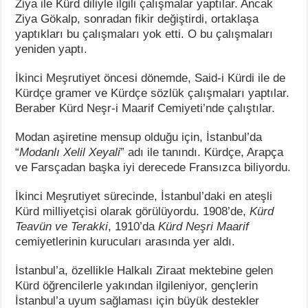
Ziya ile Kürd diliyle ilgili çalışmalar yaptılar. Ancak
Ziya Gökalp, sonradan fikir değiştirdi, ortaklaşa
yaptıkları bu çalışmaları yok etti. O bu çalışmaları
yeniden yaptı.
İkinci Meşrutiyet öncesi dönemde, Said-i Kürdi ile de
Kürdçe gramer ve Kürdçe sözlük çalışmaları yaptılar.
Beraber Kürd Neşr-i Maarif Cemiyeti’nde çalıştılar.
Modan aşiretine mensup olduğu için, İstanbul’da
“
Modanlı Xelil Xeyali
” adı ile tanındı. Kürdçe, Arapça
ve Farsçadan başka iyi derecede Fransızca biliyordu.
İkinci
Meşrutiyet sürecinde, İstanbul’daki en ateşli
Kürd milliyetçisi olarak görülüyordu. 1908’de,
Kürd
Teavün ve Terakki
, 1910’da
Kürd Neşri Maarif
cemiyetlerinin kurucuları arasında yer aldı.
İstanbul’a, özellikle Halkalı Ziraat mektebine gelen
Kürd öğrencilerle yakından ilgileniyor, gençlerin
İstanbul’a uyum sağlaması için büyük destekler