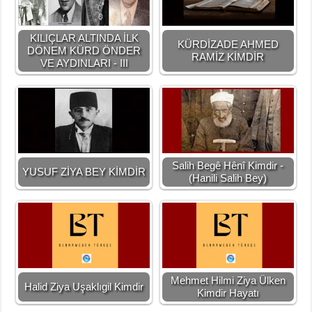
KILIÇLAR ALTINDA İLK
KÜRDİZADE AHMED
DÖNEM KÜRD ÖNDER
RAMİZ KİMDİR
VE AYDINLARI - III
Salih Begê Hênî Kimdir -
YUSUF ZİYA BEY KİMDİR
(Hanili Salih Bey)
Mehmet Hilmi Ziya Ülken
Halid Ziya Uşaklıgil Kimdir
Kimdir Hayatı