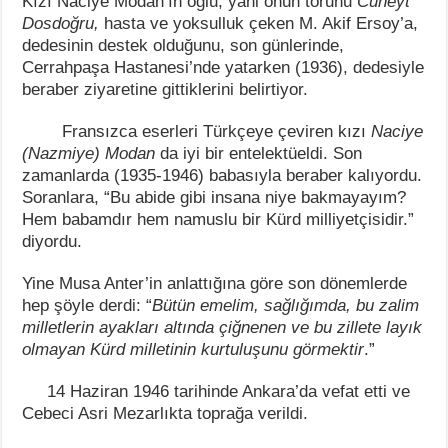
Kızı Naciye Modan’ın oğlu, yani onun torunu
Cüneyt
Dosdoğru,
hasta ve yoksulluk çeken M. Akif Ersoy’a,
dedesinin destek olduğunu, son günlerinde,
Cerrahpaşa Hastanesi’nde yatarken (1936), dedesiyle
beraber ziyaretine gittiklerini belirtiyor.
Fransızca eserleri Türkçeye çeviren kızı
Naciye
(Nazmiye) Modan
da iyi bir entelektüeldi. Son
zamanlarda (1935-1946) babasıyla beraber kalıyordu.
Soranlara, “Bu abide gibi insana niye bakmayayım?
Hem babamdır hem namuslu bir Kürd milliyetçisidir.”
diyordu.
Yine Musa Anter’in anlattığına göre son dönemlerde
hep şöyle derdi: “
Bütün emelim, sağlığımda, bu zalim
milletlerin ayakları altında çiğnenen ve bu zillete layık
olmayan Kürd milletinin kurtuluşunu görmektir
.”
14 Haziran 1946 tarihinde Ankara’da vefat etti ve
Cebeci Asri Mezarlıkta toprağa verildi.