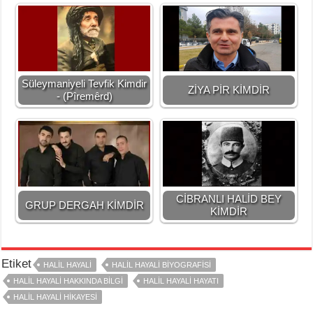
Süleymaniyeli Tevfik Kimdir
ZİYA PİR KİMDİR
- (Pîremêrd)
CİBRANLI HALİD BEY
GRUP DERGAH KİMDİR
KİMDİR
Etiket
HALIL HAYALI
HALİL HAYALİ BİYOGRAFİSİ
HALIL HAYALI HAKKINDA BILGI
HALİL HAYALİ HAYATI
HALİL HAYALİ HİKAYESİ