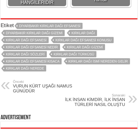
HANGİLERİDİR
Etiket
DIYARBAKIR KIRKLAR DAĞI EFSANESI
DIYARBAKIR KIRKLAR DAĞI GIZEMI
KIRKLAR DAĞI
KIRKLAR DAĞI EFSANESİ
KIRKLAR DAĞI EFSANESİ KONUSU
KIRKLAR DAĞI EFSANESİ NEDİR
KIRKLAR DAĞI GİZEMİ
KIRKLAR DAĞI SÖZLERİ
KIRKLAR DAĞI TÜRKÜSÜ
KIRKLAR DAĞI EFSANESI KISACA
KIRKLAR DAĞI ISMI NEREDEN GELIR
KIRKLAR DAĞI NEREDE
Önceki
VURUN KÜRT UŞAĞI NAMUS
GÜNÜDÜR
Sonaraki
İLK İNSAN KİMDİR, İLK İNSAN
TÜRLERİ NASIL OLUŞTU
Advertisement