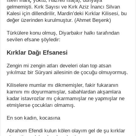
İsevî inanç yoktu, Hazreti İsa(a), dünyaya
gelmemişti. Kırk Sayısı ve Kırk Aziz İnancı Silvan
Kalesi için dillendirilir, Mardin’deki Kırklar Kilisesi, bu
değer üzerinden kurulmuştur. (Ahmet Beşenk)
Türkülere konu olmuş, Diyarbakır halkı tarafından
sevilen efsane şöyledir:
Kırklar Dağı Efsanesi
Zengin mi zengin atları develeri olan top atsan
yıkılmaz bir Süryani ailesinin de çocuğu olmuyormuş.
Kiliselere mumlar mı dikmemişler, fakir fukaranın
karnını mı doyurmamışlar, sabahlardan akşamlara
kadar istavrozlar mı çıkarmamışlar ne yapmışlar ne
etmişlerse çocukları olmamış.
En son kadın, kocasına
Abrahom Efendi kulun kölen olayım gel de şu kırklar