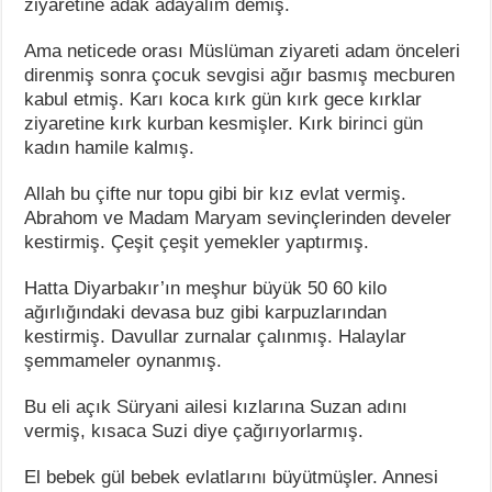
ziyaretine adak adayalım demiş.
Ama neticede orası Müslüman ziyareti adam önceleri
direnmiş sonra çocuk sevgisi ağır basmış mecburen
kabul etmiş. Karı koca kırk gün kırk gece kırklar
ziyaretine kırk kurban kesmişler. Kırk birinci gün
kadın hamile kalmış.
Allah bu çifte nur topu gibi bir kız evlat vermiş.
Abrahom ve Madam Maryam sevinçlerinden develer
kestirmiş. Çeşit çeşit yemekler yaptırmış.
Hatta Diyarbakır’ın meşhur büyük 50 60 kilo
ağırlığındaki devasa buz gibi karpuzlarından
kestirmiş. Davullar zurnalar çalınmış. Halaylar
şemmameler oynanmış.
Bu eli açık Süryani ailesi kızlarına Suzan adını
vermiş, kısaca Suzi diye çağırıyorlarmış.
El bebek gül bebek evlatlarını büyütmüşler. Annesi