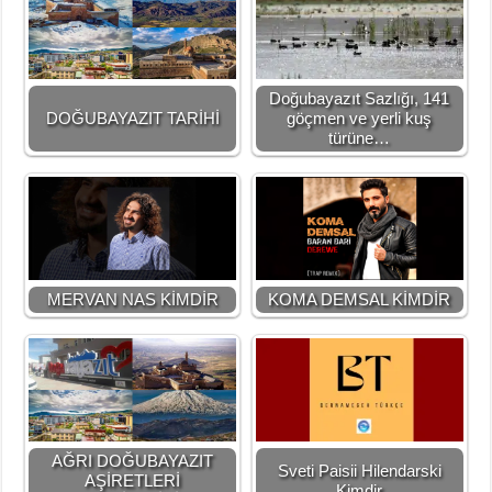
Doğubayazıt Sazlığı, 141
DOĞUBAYAZIT TARİHİ
göçmen ve yerli kuş
türüne…
MERVAN NAS KİMDİR
KOMA DEMSAL KİMDİR
AĞRI DOĞUBAYAZIT
Sveti Paisii Hilendarski
AŞİRETLERİ
Kimdir