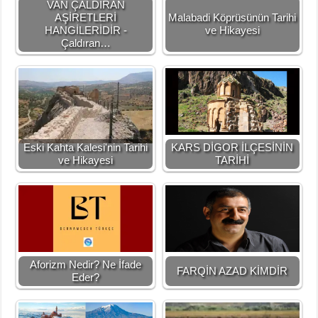
VAN ÇALDIRAN
AŞİRETLERİ
Malabadi Köprüsünün Tarihi
HANGİLERİDİR -
ve Hikayesi
Çaldıran…
Eski Kahta Kalesi'nin Tarihi
KARS DİGOR İLÇESİNİN
ve Hikayesi
TARİHİ
Aforizm Nedir? Ne İfade
FARQİN AZAD KİMDİR
Eder?