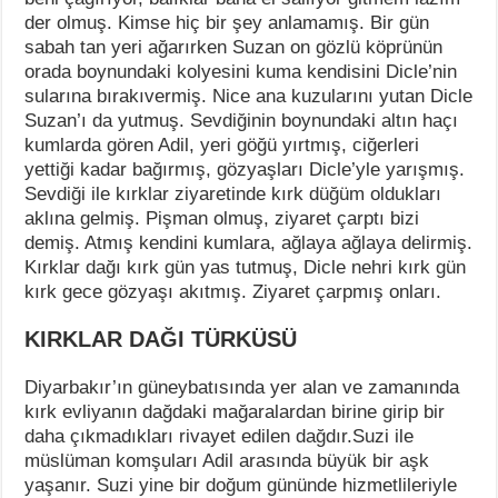
der olmuş. Kimse hiç bir şey anlamamış. Bir gün
sabah tan yeri ağarırken Suzan on gözlü köprünün
orada boynundaki kolyesini kuma kendisini Dicle’nin
sularına bırakıvermiş. Nice ana kuzularını yutan Dicle
Suzan’ı da yutmuş. Sevdiğinin boynundaki altın haçı
kumlarda gören Adil, yeri göğü yırtmış, ciğerleri
yettiği kadar bağırmış, gözyaşları Dicle’yle yarışmış.
Sevdiği ile kırklar ziyaretinde kırk düğüm oldukları
aklına gelmiş. Pişman olmuş, ziyaret çarptı bizi
demiş. Atmış kendini kumlara, ağlaya ağlaya delirmiş.
Kırklar dağı kırk gün yas tutmuş, Dicle nehri kırk gün
kırk gece gözyaşı akıtmış. Ziyaret çarpmış onları.
KIRKLAR DAĞI TÜRKÜSÜ
Diyarbakır’ın güneybatısında yer alan ve zamanında
kırk evliyanın dağdaki mağaralardan birine girip bir
daha çıkmadıkları rivayet edilen dağdır.Suzi ile
müslüman komşuları Adil arasında büyük bir aşk
yaşanır. Suzi yine bir doğum gününde hizmetlileriyle