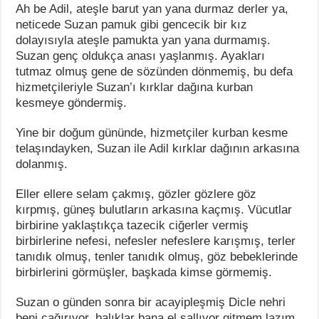
Ah be Adil, ateşle barut yan yana durmaz derler ya,
neticede Suzan pamuk gibi gencecik bir kız
dolayısıyla ateşle pamukta yan yana durmamış.
Suzan genç oldukça anası yaşlanmış. Ayakları
tutmaz olmuş gene de sözünden dönmemiş, bu defa
hizmetçileriyle Suzan’ı kırklar dağına kurban
kesmeye göndermiş.
Yine bir doğum gününde, hizmetçiler kurban kesme
telaşındayken, Suzan ile Adil kırklar dağının arkasına
dolanmış.
Eller ellere selam çakmış, gözler gözlere göz
kırpmış, güneş bulutların arkasına kaçmış. Vücutlar
birbirine yaklaştıkça tazecik ciğerler vermiş
birbirlerine nefesi, nefesler nefeslere karışmış, terler
tanıdık olmuş, tenler tanıdık olmuş, göz bebeklerinde
birbirlerini görmüşler, başkada kimse görmemiş.
Suzan o günden sonra bir acayipleşmiş Dicle nehri
beni çağırıyor, balıklar bana el sallıyor gitmem lazım