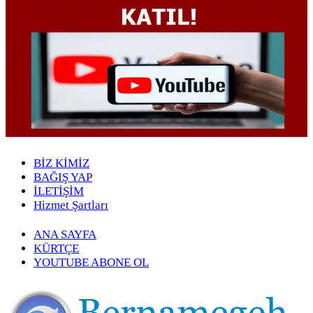
BİZ KİMİZ
BAĞIŞ YAP
İLETİŞİM
Hizmet Şartları
ANA SAYFA
KÜRTÇE
YOUTUBE ABONE OL