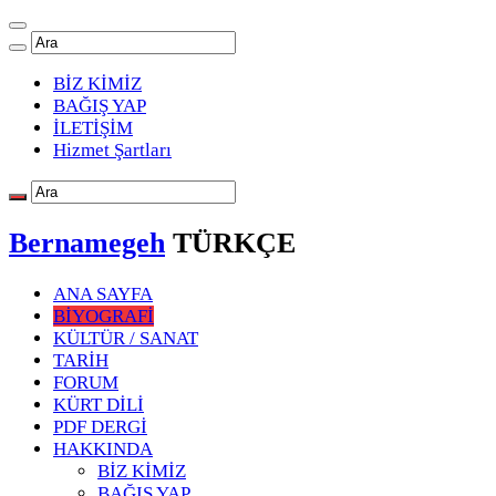
BİZ KİMİZ
BAĞIŞ YAP
İLETİŞİM
Hizmet Şartları
Bernamegeh
TÜRKÇE
ANA SAYFA
BİYOGRAFİ
KÜLTÜR / SANAT
TARİH
FORUM
KÜRT DİLİ
PDF DERGİ
HAKKINDA
BİZ KİMİZ
BAĞIŞ YAP