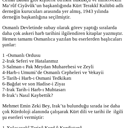
Ma‘rûf Ciyâvûk’un başkanlığında Kürt Terakkî Kulübü adlı
derneğin kurucuları arasında yer almış, 1943 yılında
derneğin başkanlığına seçilmiştir.
Osmanlı Devletinde subay olarak görev yaptığı sıralarda
daha çok askeri harb tarihini ilgilendiren kitaplar yazmıştır.
Hemen tamamı Osmanlıca yazılan bu eserlerden başlıcaları
şunlar:
1 -Osmanlı Ordusu
2-Irak Seferi ve Hatalanmız
3-Salman-ı Pak Meydan Muharebesi ve Zeyli
4-Harb-ı Umumi’de Osmanlı Cepheleri ve Vekayii
5-Tarih-i Harb-ı Osmani Tedkikatı
6-Bağdat ve son Hadise-i Ziyaı
7-Irak Tarih-i Harb-ı Muhtasarı
8-Irak’ı Nasıl Kaybettik?
Mehmet Emin Zeki Bey, Irak’ta bulunduğu sırada ise daha
çok Kürdoloji alanında çalışarak Kürt dili ve tarihi ile ilgili
şu eserleri vermiştir:
1-Xulasayekî Tarixê Kurd û Kurdistanê