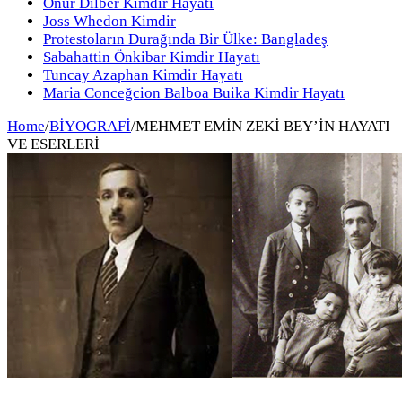
Onur Dilber Kimdir Hayatı
Joss Whedon Kimdir
Protestoların Durağında Bir Ülke: Bangladeş
Sabahattin Önkibar Kimdir Hayatı
Tuncay Azaphan Kimdir Hayatı
Maria Conceğcion Balboa Buika Kimdir Hayatı
Home
/
BİYOGRAFİ
/
MEHMET EMİN ZEKİ BEY’İN HAYATI
VE ESERLERİ