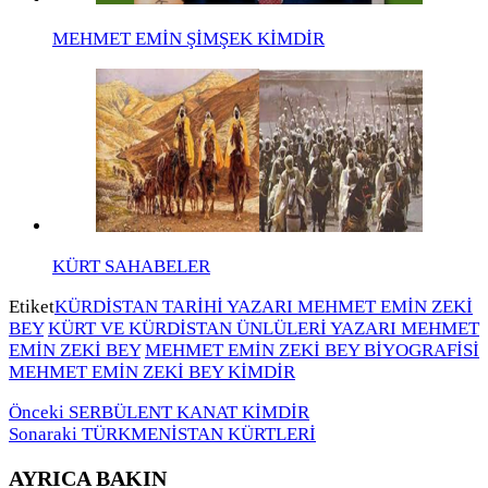
MEHMET EMİN ŞİMŞEK KİMDİR
KÜRT SAHABELER
Etiket
KÜRDİSTAN TARİHİ YAZARI MEHMET EMİN ZEKİ
BEY
KÜRT VE KÜRDİSTAN ÜNLÜLERİ YAZARI MEHMET
EMİN ZEKİ BEY
MEHMET EMİN ZEKİ BEY BİYOGRAFİSİ
MEHMET EMİN ZEKİ BEY KİMDİR
Önceki
SERBÜLENT KANAT KİMDİR
Sonaraki
TÜRKMENİSTAN KÜRTLERİ
AYRICA BAKIN