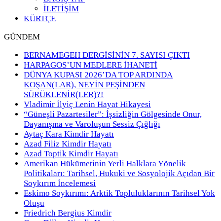
İLETİŞİM
KÜRTÇE
GÜNDEM
BERNAMEGEH DERGİSİNİN 7. SAYISI ÇIKTI
HARPAGOS’UN MEDLERE İHANETİ
DÜNYA KUPASI 2026’DA TOP ARDINDA
KOŞAN(LAR), NEYİN PEŞİNDEN
SÜRÜKLENİR(LER)?!
Vladimir İlyiç Lenin Hayat Hikayesi
“Güneşli Pazartesiler”: İşsizliğin Gölgesinde Onur,
Dayanışma ve Varoluşun Sessiz Çığlığı
Aytaç Kara Kimdir Hayatı
Azad Filiz Kimdir Hayatı
Azad Toptik Kimdir Hayatı
Amerikan Hükümetinin Yerli Halklara Yönelik
Politikaları: Tarihsel, Hukuki ve Sosyolojik Açıdan Bir
Soykırım İncelemesi
Eskimo Soykırımı: Arktik Topluluklarının Tarihsel Yok
Oluşu
Friedrich Bergius Kimdir