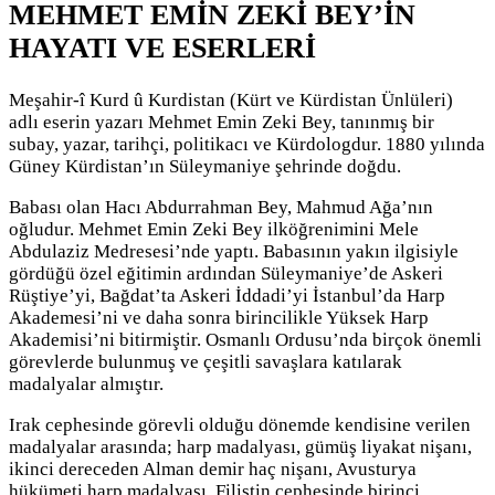
MEHMET EMİN ZEKİ BEY’İN
HAYATI VE ESERLERİ
Meşahir-î Kurd û Kurdistan (Kürt ve Kürdistan Ünlüleri)
adlı eserin yazarı Mehmet Emin Zeki Bey, tanınmış bir
subay, yazar, tarihçi, politikacı ve Kürdologdur. 1880 yılında
Güney Kürdistan’ın Süleymaniye şehrinde doğdu.
Babası olan Hacı Abdurrahman Bey, Mahmud Ağa’nın
oğludur. Mehmet Emin Zeki Bey ilköğrenimini Mele
Abdulaziz Medresesi’nde yaptı. Babasının yakın ilgisiyle
gördüğü özel eğitimin ardından Süleymaniye’de Askeri
Rüştiye’yi, Bağdat’ta Askeri İddadi’yi İstanbul’da Harp
Akademesi’ni ve daha sonra birincilikle Yüksek Harp
Akademisi’ni bitirmiştir. Osmanlı Ordusu’nda birçok önemli
görevlerde bulunmuş ve çeşitli savaşlara katılarak
madalyalar almıştır.
Irak cephesinde görevli olduğu dönemde kendisine verilen
madalyalar arasında; harp madalyası, gümüş liyakat nişanı,
ikinci dereceden Alman demir haç nişanı, Avusturya
hükümeti harp madalyası, Filistin cephesinde birinci