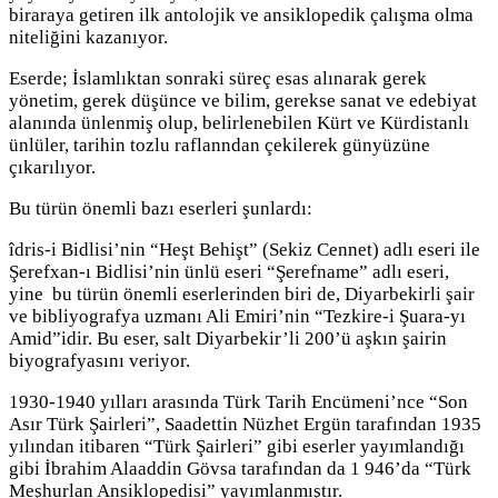
biraraya getiren ilk antolojik ve ansiklopedik çalışma olma
niteliğini kazanıyor.
Eserde; İslamlıktan sonraki süreç esas alınarak gerek
yönetim, gerek düşünce ve bilim, gerekse sanat ve edebiyat
alanında ünlenmiş olup, belirlenebilen Kürt ve Kürdistanlı
ünlüler, tarihin tozlu raflanndan çekilerek günyüzüne
çıkarılıyor.
Bu türün önemli bazı eserleri şunlardı:
îdris-i Bidlisi’nin “Heşt Behişt” (Sekiz Cennet) adlı eseri ile
Şerefxan-ı Bidlisi’nin ünlü eseri “Şerefname” adlı eseri,
yine bu türün önemli eserlerinden biri de, Diyarbekirli şair
ve bibliyografya uzmanı Ali Emiri’nin “Tezkire-i Şuara-yı
Amid”idir. Bu eser, salt Diyarbekir’li 200’ü aşkın şairin
biyografyasını veriyor.
1930-1940 yılları arasında Türk Tarih Encümeni’nce “Son
Asır Türk Şairleri”, Saadettin Nüzhet Ergün tarafından 1935
yılından itibaren “Türk Şairleri” gibi eserler yayımlandığı
gibi İbrahim Alaaddin Gövsa tarafından da 1 946’da “Türk
Meşhurlan Ansiklopedisi” yayımlanmıştır.