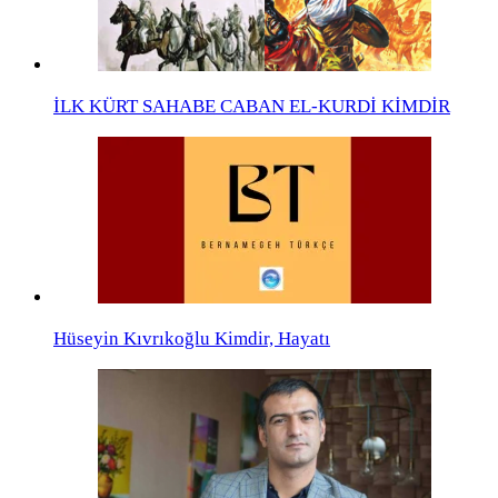
İLK KÜRT SAHABE CABAN EL-KURDİ KİMDİR
Hüseyin Kıvrıkoğlu Kimdir, Hayatı