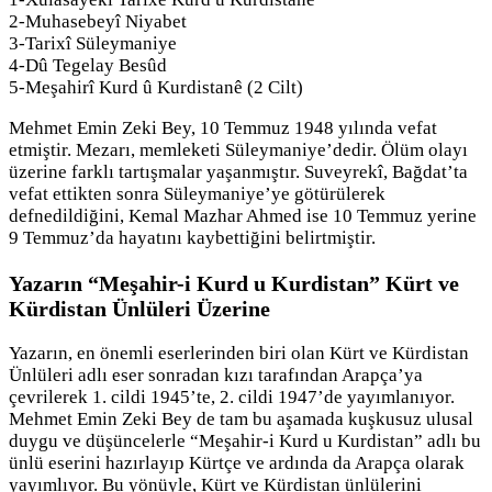
2-Muhasebeyî Niyabet
3-Tarixî Süleymaniye
4-Dû Tegelay Besûd
5-Meşahirî Kurd û Kurdistanê (2 Cilt)
Mehmet Emin Zeki Bey, 10 Temmuz 1948 yılında vefat
etmiştir. Mezarı, memleketi Süleymaniye’dedir. Ölüm olayı
üzerine farklı tartışmalar yaşanmıştır. Suveyrekî, Bağdat’ta
vefat ettikten sonra Süleymaniye’ye götürülerek
defnedildiğini, Kemal Mazhar Ahmed ise 10 Temmuz yerine
9 Temmuz’da hayatını kaybettiğini belirtmiştir.
Yazarın “Meşahir-i Kurd u Kurdistan” Kürt ve
Kürdistan Ünlüleri Üzerine
Yazarın, en önemli eserlerinden biri olan Kürt ve Kürdistan
Ünlüleri adlı eser sonradan kızı tarafından Arapça’ya
çevrilerek 1. cildi 1945’te, 2. cildi 1947’de yayımlanıyor.
Mehmet Emin Zeki Bey de tam bu aşamada kuşkusuz ulusal
duygu ve düşüncelerle “Meşahir-i Kurd u Kurdistan” adlı bu
ünlü eserini hazırlayıp Kürtçe ve ardında da Arapça olarak
yayımlıyor. Bu yönüyle, Kürt ve Kürdistan ünlülerini