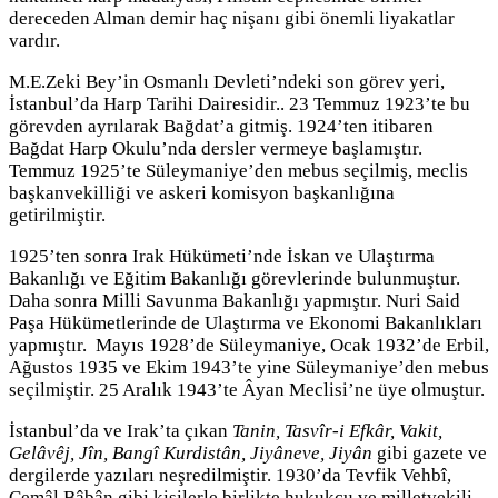
dereceden Alman demir haç nişanı gibi önemli liyakatlar
vardır.
M.E.Zeki Bey’in Osmanlı Devleti’ndeki son görev yeri,
İstanbul’da Harp Tarihi Dairesidir.. 23 Temmuz 1923’te bu
görevden ayrılarak Bağdat’a gitmiş. 1924’ten itibaren
Bağdat Harp Okulu’nda dersler vermeye başlamıştır.
Temmuz 1925’te Süleymaniye’den mebus seçilmiş, meclis
başkanvekilliği ve askeri komisyon başkanlığına
getirilmiştir.
1925’ten sonra Irak Hükümeti’nde İskan ve Ulaştırma
Bakanlığı ve Eğitim Bakanlığı görevlerinde bulunmuştur.
Daha sonra Milli Savunma Bakanlığı yapmıştır. Nuri Said
Paşa Hükümetlerinde de Ulaştırma ve Ekonomi Bakanlıkları
yapmıştır. Mayıs 1928’de Süleymaniye, Ocak 1932’de Erbil,
Ağustos 1935 ve Ekim 1943’te yine Süleymaniye’den mebus
seçilmiştir. 25 Aralık 1943’te Âyan Meclisi’ne üye olmuştur.
İstanbul’da ve Irak’ta çıkan
Tanin, Tasvîr-i Efkâr, Vakit,
Gelâvêj, Jîn, Bangî Kurdistân, Jiyâneve, Jiyân
gibi gazete ve
dergilerde yazıları neşredilmiştir. 1930’da Tevfik Vehbî,
Cemâl Bâbân gibi kişilerle birlikte hukukçu ve milletvekili