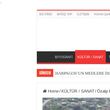
BİZ KİMİZ
BAĞIŞ YAP
İLETİŞİM
Hizmet Şartl
BİYOGRAFİ
KÜLTÜR / SANAT
GÜNDEM
HARPAGOS’UN MEDLERE İH
Home
/
KÜLTÜR / SANAT
/
Özalp K