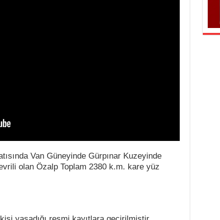
Batısında Van Güneyinde Gürpınar Kuzeyinde
çevrili olan Özalp Toplam 2380 k.m. kare yüz
şi yaşadığı resmi kayıtlara geçirilmiştir.