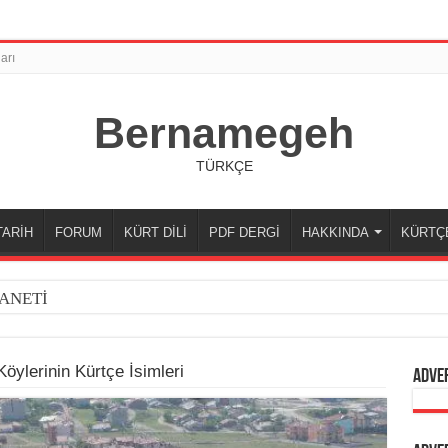
arı
Bernamegeh
TÜRKÇE
TARİH
FORUM
KÜRT DİLİ
PDF DERGİ
HAKKINDA
KÜRTÇ
ANETİ
öylerinin Kürtçe İsimleri
Adve