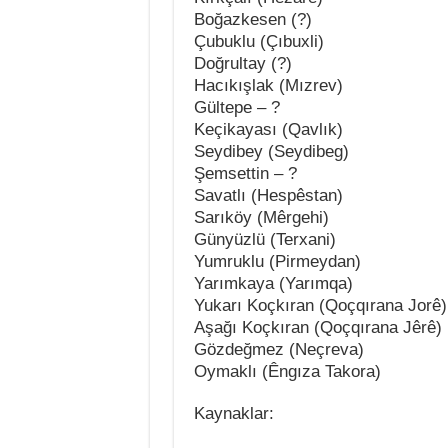
Boğazkesen (?)
Çubuklu (Çıbuxli)
Doğrultay (?)
Hacıkışlak (Mızrev)
Gültepe – ?
Keçikayası (Qavlık)
Seydibey (Seydibeg)
Şemsettin – ?
Savatlı (Hespêstan)
Sarıköy (Mêrgehi)
Günyüzlü (Terxani)
Yumruklu (Pirmeydan)
Yarımkaya (Yarımqa)
Yukarı Koçkıran (Qoçqırana Jorê)
Aşağı Koçkıran (Qoçqırana Jêrê)
Gözdeğmez (Neçreva)
Oymaklı (Êngıza Takora)
Kaynaklar: