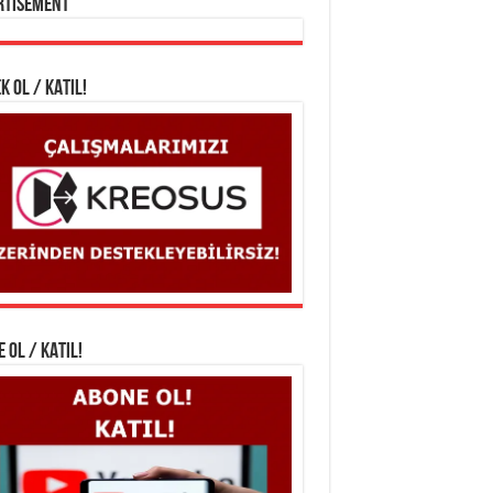
rtisement
K OL / KATIL!
 OL / KATIL!