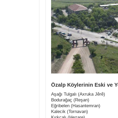
Özalp Köylerinin Eski ve Y
Aşağı Tulgalı (Axruka Jêrê)
Bodurağaç (Reşan)
Eğribelen (Hasantemran)
Kalecik (Tornavan)
Kırkçalı (Hezare)