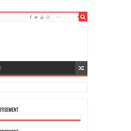
E
rtisement