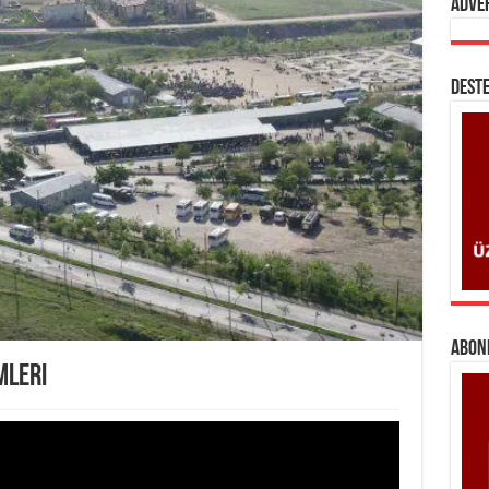
Adve
DESTE
ABONE
mleri