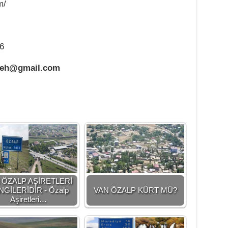
m/
6
geh@gmail.com
 ÖZALP AŞİRETLERİ
GİLERİDİR - Özalp
VAN ÖZALP KÜRT MÜ?
Aşiretleri…