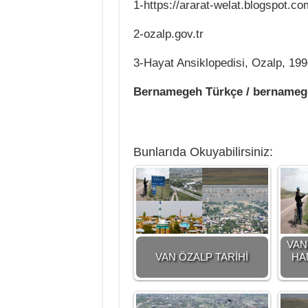
1-https://ararat-welat.blogspot.co
2-ozalp.gov.tr
3-Hayat Ansiklopedisi, Ozalp, 199
Bernamegeh Türkçe / bername
Bunlarıda Okuyabilirsiniz:
VAN
VAN ÖZALP TARİHİ
HAN