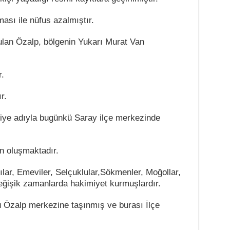
ması ile nüfus azalmıştır.
ulan Özalp, bölgenin Yukarı Murat Van
.
r.
iye adıyla bugünkü Saray ilçe merkezinde
n oluşmaktadır.
ılar, Emeviler, Selçuklular,Sökmenler, Moğollar,
eğişik zamanlarda hakimiyet kurmuşlardır.
ü Özalp merkezine taşınmış ve burası İlçe