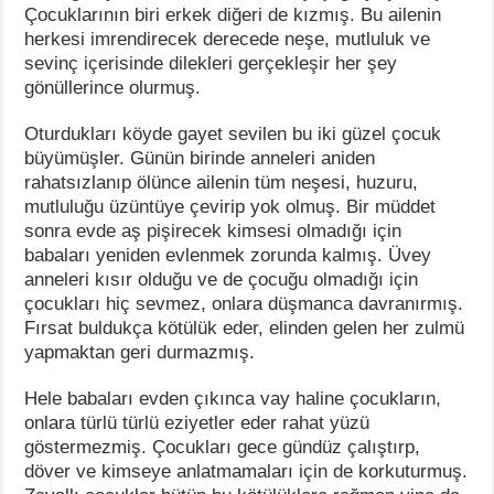
Çocuklarının biri erkek diğeri de kızmış. Bu ailenin
herkesi imrendirecek derecede neşe, mutluluk ve
sevinç içerisinde dilekleri gerçekleşir her şey
gönüllerince olurmuş.
Oturdukları köyde gayet sevilen bu iki güzel çocuk
büyümüşler. Günün birinde anneleri aniden
rahatsızlanıp ölünce ailenin tüm neşesi, huzuru,
mutluluğu üzüntüye çevirip yok olmuş. Bir müddet
sonra evde aş pişirecek kimsesi olmadığı için
babaları yeniden evlenmek zorunda kalmış. Üvey
anneleri kısır olduğu ve de çocuğu olmadığı için
çocukları hiç sevmez, onlara düşmanca davranırmış.
Fırsat buldukça kötülük eder, elinden gelen her zulmü
yapmaktan geri durmazmış.
Hele babaları evden çıkınca vay haline çocukların,
onlara türlü türlü eziyetler eder rahat yüzü
göstermezmiş. Çocukları gece gündüz çalıştırp,
döver ve kimseye anlatmamaları için de korkuturmuş.